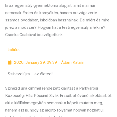
ki az egyensúly gyermektorna alapjait, amit ma már
nemcsak Érden és környékén, hanem országszerte
számos óvodában, iskolában használnak. De miért és mire
jó ez a módszer? Hogyan hat a testi egyensúly a lelkire?
Csonka Csabával beszélgettünk.
kultúra
2020. January 29. 09:39
Ádám Katalin
Színezd újra – az életed!
Színezd újra címmel rendezett kiállítást a Parkvárosi
Közösségi Ház Pócsiné Sivák Erzsébet óvónő alkotásaiból,
aki a kiállításmegnyitón nemcsak a képeit mutatta meg,
hanem azt is, hogy az alkotó folyamat hogyan hozhat új