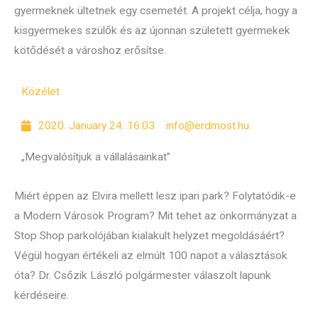
gyermeknek ültetnek egy csemetét. A projekt célja, hogy a
kisgyermekes szülők és az újonnan született gyermekek
kötődését a városhoz erősítse.
Közélet
2020. January 24. 16:03
info@erdmost.hu
„Megvalósítjuk a vállalásainkat”
Miért éppen az Elvira mellett lesz ipari park? Folytatódik-e
a Modern Városok Program? Mit tehet az önkormányzat a
Stop Shop parkolójában kialakult helyzet megoldásáért?
Végül hogyan értékeli az elmúlt 100 napot a választások
óta? Dr. Csőzik László polgármester válaszolt lapunk
kérdéseire.