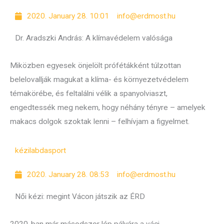
2020. January 28. 10:01
info@erdmost.hu
Dr. Aradszki András: A klímavédelem valósága
Miközben egyesek önjelölt prófétákként túlzottan
belelovallják magukat a klíma- és környezetvédelem
témakörébe, és feltalálni vélik a spanyolviaszt,
engedtessék meg nekem, hogy néhány tényre – amelyek
makacs dolgok szoktak lenni – felhívjam a figyelmet.
kézilabda
sport
2020. January 28. 08:53
info@erdmost.hu
Női kézi: megint Vácon játszik az ÉRD