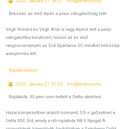
2020. January 27. 08:57
info@erdmost.hu
Birkózás: az első lépés a junior válogatottság felé
Végh Richárd és Végh Artúr is nagy lépést tett a junior
válogatottba kerülésért, hiszen az év első
rangsorversenyén az Érdi Spartacus SC mindkét birkózója
aranyérmes lett.
Röplabda
sport
2020. January 27. 07:03
info@erdmost.hu
Röplabda: 45 perc sem kellett a Delta-sikerhez
Hazai környezetben aratott könnyed, 3:0-s győzelmet a
Delta RSE Érd, amely a női röplabda NB II Nyugat A-
csoportjának tizenötödik fordulójában a Széchenyi Győrt