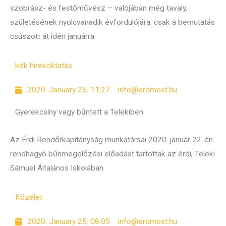
szobrász- és festőművész – valójában még tavaly,
születésének nyolcvanadik évfordulójára, csak a bemutatás
csúszott át idén januárra.
kék hírek
oktatás
2020. January 25. 11:27
info@erdmost.hu
Gyerekcsíny vagy bűntett a Telekiben
Az Érdi Rendőrkapitányság munkatársai 2020. január 22-én
rendhagyó bűnmegelőzési előadást tartottak az érdi, Teleki
Sámuel Általános Iskolában.
Közélet
2020. January 25. 08:05
info@erdmost.hu