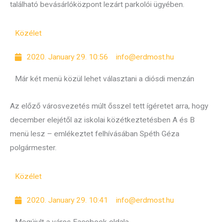
található bevásárlóközpont lezárt parkolói ügyében.
Közélet
2020. January 29. 10:56
info@erdmost.hu
Már két menü közül lehet választani a diósdi menzán
Az előző városvezetés múlt ősszel tett ígéretet arra, hogy
december elejétől az iskolai közétkeztetésben A és B
menü lesz – emlékeztet felhívásában Spéth Géza
polgármester.
Közélet
2020. January 29. 10:41
info@erdmost.hu