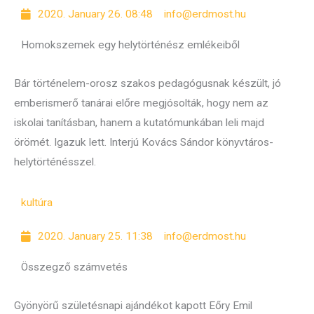
2020. January 26. 08:48
info@erdmost.hu
Homokszemek egy helytörténész emlékeiből
Bár történelem-orosz szakos pedagógusnak készült, jó
emberismerő tanárai előre megjósolták, hogy nem az
iskolai tanításban, hanem a kutatómunkában leli majd
örömét. Igazuk lett. Interjú Kovács Sándor könyvtáros-
helytörténésszel.
kultúra
2020. January 25. 11:38
info@erdmost.hu
Összegző számvetés
Gyönyörű születésnapi ajándékot kapott Eőry Emil