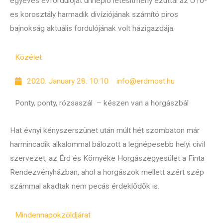
egyéves évfordulóját ünneplő létesítmény ezúttal az U10-
es korosztály harmadik divíziójának számító piros
bajnokság aktuális fordulójának volt házigazdája.
Közélet
2020. January 28. 10:10
info@erdmost.hu
Ponty, ponty, rózsaszál – készen van a horgászbál
Hat évnyi kényszerszünet után múlt hét szombaton már
harmincadik alkalommal bálozott a legnépesebb helyi civil
szervezet, az Érd és Környéke Horgászegyesület a Finta
Rendezvényházban, ahol a horgászok mellett azért szép
számmal akadtak nem pecás érdeklődők is.
Mindennapok
zöldjárat