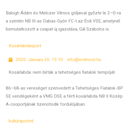
Balogh Ádám és Melczer Vilmos góljaival győzte le 2–0-ra
a szintén NB III-as Dabas-Gyón FC-t az Érdi VSE, amelynél
bemutatkozott a csapat új igazolása, Gál Szabolcs is.
Kosárlabda
sport
2020. January 26. 15:10
info@erdmost.hu
Kosárlabda: nem bírták a tehetséges fiatalok tempóját
86–68-as vereséget szenvedett a Tehetséges Fiatalok-BP
SE vendégeként a VMG DSE a férfi kosárlabda NB II Közép
A-csoportjának tizenötödik fordulójában.
kultúra
portré