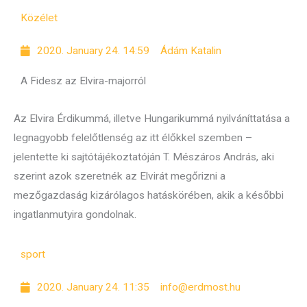
Közélet
2020. January 24. 14:59
Ádám Katalin
A Fidesz az Elvira-majorról
Az Elvira Érdikummá, illetve Hungarikummá nyilváníttatása a
legnagyobb felelőtlenség az itt élőkkel szemben –
jelentette ki sajtótájékoztatóján T. Mészáros András, aki
szerint azok szeretnék az Elvirát megőrizni a
mezőgazdaság kizárólagos hatáskörében, akik a későbbi
ingatlanmutyira gondolnak.
sport
2020. January 24. 11:35
info@erdmost.hu