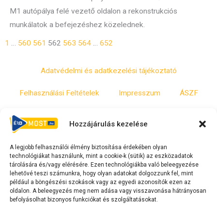
M1 autópálya felé vezető oldalon a rekonstrukciós
munkálatok a befejezéshez közelednek.
1
…
560
561
562
563
564
…
652
Adatvédelmi és adatkezelési tájékoztató
Felhasználási Feltételek
Impresszum
ÁSZF
Irányelvek
Moderálási szabályzat
Hozzájárulás kezelése
A legjobb felhasználói élmény biztosítása érdekében olyan
F
Y
T
technológiákat használunk, mint a cookie-k (sütik) az eszközadatok
a
o
i
tárolására és/vagy elérésére. Ezen technológiákba való beleegyezése
c
u
k
lehetővé teszi számunkra, hogy olyan adatokat dolgozzunk fel, mint
például a böngészési szokások vagy az egyedi azonosítók ezen az
e
t
t
oldalon. A beleegyezés meg nem adása vagy visszavonása hátrányosan
b
u
o
befolyásolhat bizonyos funkciókat és szolgáltatásokat.
o
b
k