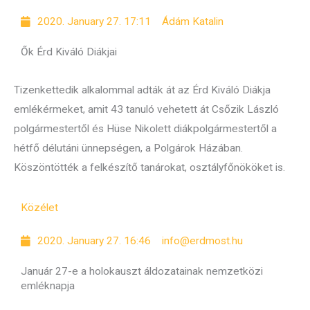
2020. January 27. 17:11
Ádám Katalin
Ők Érd Kiváló Diákjai
Tizenkettedik alkalommal adták át az Érd Kiváló Diákja
emlékérmeket, amit 43 tanuló vehetett át Csőzik László
polgármestertől és Hüse Nikolett diákpolgármestertől a
hétfő délutáni ünnepségen, a Polgárok Házában.
Köszöntötték a felkészítő tanárokat, osztályfőnököket is.
Közélet
2020. January 27. 16:46
info@erdmost.hu
Január 27-e a holokauszt áldozatainak nemzetközi
emléknapja