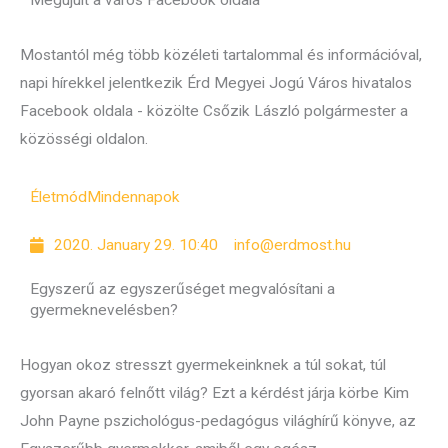
Megújult a város Facebook oldala
Mostantól még több közéleti tartalommal és információval,
napi hírekkel jelentkezik Érd Megyei Jogú Város hivatalos
Facebook oldala - közölte Csőzik László polgármester a
közösségi oldalon.
Életmód
Mindennapok
2020. January 29. 10:40
info@erdmost.hu
Egyszerű az egyszerűséget megvalósítani a
gyermeknevelésben?
Hogyan okoz stresszt gyermekeinknek a túl sokat, túl
gyorsan akaró felnőtt világ? Ezt a kérdést járja körbe Kim
John Payne pszichológus-pedagógus világhírű könyve, az