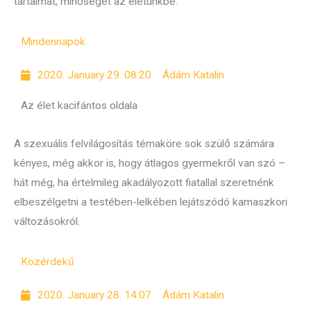
tartalmat, minőséget az életünkbe.
Mindennapok
2020. January 29. 08:20
Ádám Katalin
Az élet kacifántos oldala
A szexuális felvilágosítás témaköre sok szülő számára
kényes, még akkor is, hogy átlagos gyermekről van szó –
hát még, ha értelmileg akadályozott fiatallal szeretnénk
elbeszélgetni a testében-lelkében lejátszódó kamaszkori
változásokról.
Közérdekű
2020. January 28. 14:07
Ádám Katalin