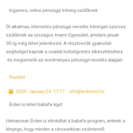
Ingyenes, online pénzügyi tréning szülőknek
Öt alkalmas, internetes pénzügyi nevelés tréninget szervez
szülőknek az országos Imami Egyesület, amelyre január
30-ig még lehet jelentkezni. A résztvevők gyakorlati
segítséget kapnak a családi költségvetés elkészítéséhez
és megismerik az eredményes pénzügyi nevelés alapjait.
Közélet
2020. January 24. 17:17
info@erdmost.hu
Érden is lehet babafa-liget
Hamarosan Érden is elindulhat a babafa-program, aminek a
lényege, hogy minden a városunkban születendő