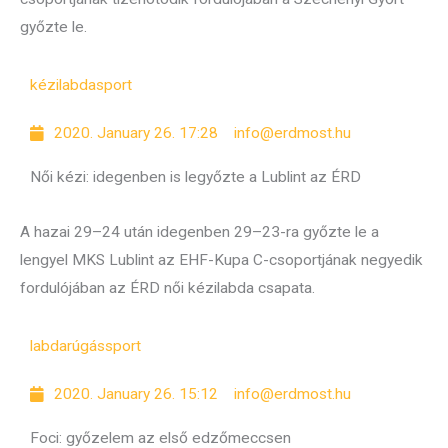
győzte le.
kézilabda
sport
2020. January 26. 17:28
info@erdmost.hu
Női kézi: idegenben is legyőzte a Lublint az ÉRD
A hazai 29–24 után idegenben 29–23-ra győzte le a
lengyel MKS Lublint az EHF-Kupa C-csoportjának negyedik
fordulójában az ÉRD női kézilabda csapata.
labdarúgás
sport
2020. January 26. 15:12
info@erdmost.hu
Foci: győzelem az első edzőmeccsen