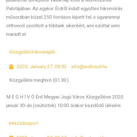
jubileumát ünnepelte vasárnap este a Művészetek
Palotájában. Az egykor Érdről indult együttes háromórás
műsorában közel 250 forrásos lépett fel, s ugyanennyi
otthonról szorított a többiek sikeréért, ami ezúttal sem
maradt el.
Közgyűlés
Városnapló
2020. January 27. 09:32
info@erdmost.hu
Közgyűlési meghívó (01.30.)
M E G H Í V Ó Érd Megyei Jogú Város Közgyűlése 2020.
január 30-án (csütörtök) 10:00 órakor kezdődő ülésére.
birkózás
sport