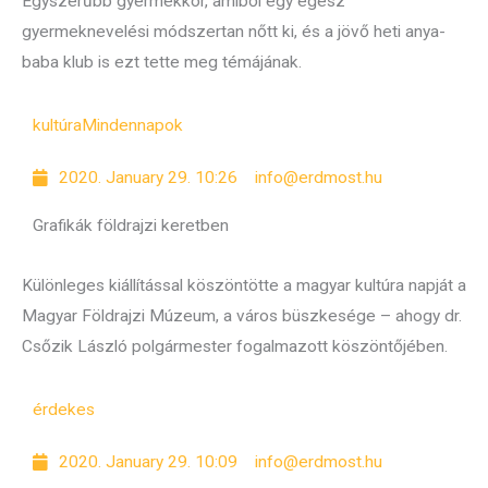
Egyszerűbb gyermekkor, amiből egy egész
gyermeknevelési módszertan nőtt ki, és a jövő heti anya-
baba klub is ezt tette meg témájának.
kultúra
Mindennapok
2020. January 29. 10:26
info@erdmost.hu
Grafikák földrajzi keretben
Különleges kiállítással köszöntötte a magyar kultúra napját a
Magyar Földrajzi Múzeum, a város büszkesége – ahogy dr.
Csőzik László polgármester fogalmazott köszöntőjében.
érdekes
2020. January 29. 10:09
info@erdmost.hu