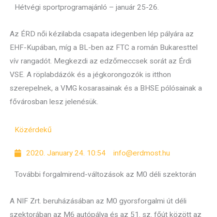
Hétvégi sportprogramajánló – január 25-26.
Az ÉRD női kézilabda csapata idegenben lép pályára az
EHF-Kupában, míg a BL-ben az FTC a román Bukaresttel
vív rangadót. Megkezdi az edzőmeccsek sorát az Érdi
VSE. A röplabdázók és a jégkorongozók is itthon
szerepelnek, a VMG kosarasainak és a BHSE pólósainak a
fővárosban lesz jelenésük.
Közérdekű
2020. January 24. 10:54
info@erdmost.hu
További forgalmirend-változások az M0 déli szektorán
A NIF Zrt. beruházásában az M0 gyorsforgalmi út déli
szektorában az M6 autópálya és az 51. sz. főút között az