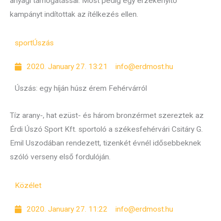
anyagi támogatással. Most pedig egy érzékenyítő
kampányt indítottak az ítélkezés ellen.
sport
Úszás
2020. January 27. 13:21
info@erdmost.hu
Úszás: egy híján húsz érem Fehérvárról
Tíz arany-, hat ezüst- és három bronzérmet szereztek az
Érdi Úszó Sport Kft. sportoló a székesfehérvári Csitáry G.
Emil Uszodában rendezett, tizenkét évnél idősebbeknek
szóló verseny első fordulóján.
Közélet
2020. January 27. 11:22
info@erdmost.hu