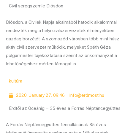
Civil seregszemle Diósdon
Diósdon, a Civilek Napja alkalmából hatodik alkalommal
rendezték meg a helyi civilszervezetek élményekben
gazdag börzéjét. A szomszéd városban több mint húsz
aktív civil szervezet működik, melyeket Spéth Géza
polgármester tájékoztatása szerint az önkormányzat a
lehetőségeihez mérten támogat is.
kultúra
2020. January 27. 09:46
info@erdmost.hu
Érdtől az Óceánig – 35 éves a Forrás Néptáncegyüttes
A Forrás Néptáncegyüttes fennállásának 35 éves