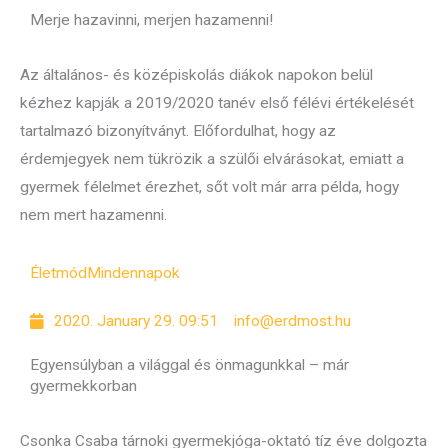
Merje hazavinni, merjen hazamenni!
Az általános- és középiskolás diákok napokon belül
kézhez kapják a 2019/2020 tanév első félévi értékelését
tartalmazó bizonyítványt. Előfordulhat, hogy az
érdemjegyek nem tükrözik a szülői elvárásokat, emiatt a
gyermek félelmet érezhet, sőt volt már arra példa, hogy
nem mert hazamenni.
Életmód
Mindennapok
2020. January 29. 09:51
info@erdmost.hu
Egyensúlyban a világgal és önmagunkkal – már
gyermekkorban
Csonka Csaba tárnoki gyermekjóga-oktató tíz éve dolgozta