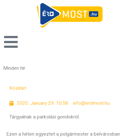
Minden hír
P
P
P
P
P
P
P
Közélet
a
a
a
a
a
a
a
g
g
g
g
g
g
g
2020. January 29. 10:58
info@erdmost.hu
e
e
e
e
e
e
e
Tárgyalnak a parkolási gondokról.
Ezen a héten egyeztet a polgármester a belvárosban