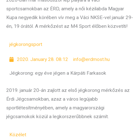
2020-ban már másodszor lép pályára a váci
sportcsarnokban az ÉRD, amely a női kézilabda Magyar
Kupa negyedik körében vív meg a Váci NKSE-vel január 29-
én, 19 órától. A mérkőzést az M4 Sport élőben közvetíti!
jégkorong
sport
2020. January 28. 08:12
info@erdmost.hu
Jégkorong: egy éve jégen a Kárpáti Farkasok
2019. január 20-án zajlott az első jégkorong mérkőzés az
Érdi Jégcsarnokban, azaz a város legújabb
sportlétesítményében, amely a magyarországi
jégcsarnokok közül a legkorszerűbbnek számít.
Közélet