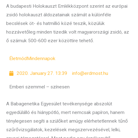
A budapesti Holokauszt Emlékközpont szerint az európai
zsidó holokauszt áldozatainak számát a különféle
becslések öt- és hatmillió közé teszik, közülük
hozzávetőleg minden tizedik volt magyarországi zsidó, az
ő számuk 500-600 ezer közöttire tehető.
Életmód
Mindennapok
2020. January 27. 13:39
info@erdmost.hu
Emberi szemmel – színesen
A Babagenetika Egyesület tevékenysége abszolút
egyedülálló és hiánypótló, mert nemcsak papíron, hanem
ténylegesen segíti a szülőket amúgy elérhetetlennek tűnő
szűrővizsgálatok, kezelések megszervezésével, lelki,