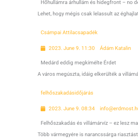
Hőhullámra árhullám és hidegfront – no de
Lehet, hogy mégis csak lelassult az éghajla
Csámpai Attila
csapadék
2023. June 9. 11:30
Ádám Katalin
Medárd eddig megkímélte Érdet
A város megúszta, idáig elkerülték a villámá
felhőszakadás
időjárás
2023. June 9. 08:34
info@erdmost.h
Felhőszakadás és villámárvíz – ez lesz m
Több vármegyére is narancssárga riasztást 