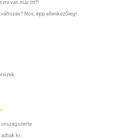
 mi van már itt?!
tváltozás? Nos, épp ellenkezőleg!
rvizek.
u
a országszerte
adtak ki.