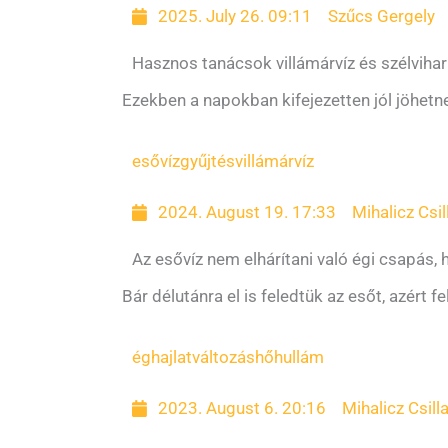
2025. July 26. 09:11
Szűcs Gergely
Hasznos tanácsok villámárvíz és szélvihar
Ezekben a napokban kifejezetten jól jöhetn
esővízgyűjtés
villámárvíz
2024. August 19. 17:33
Mihalicz Csil
Az esővíz nem elhárítani való égi csapás,
Bár délutánra el is feledtük az esőt, azért fe
éghajlatváltozás
hőhullám
2023. August 6. 20:16
Mihalicz Csill