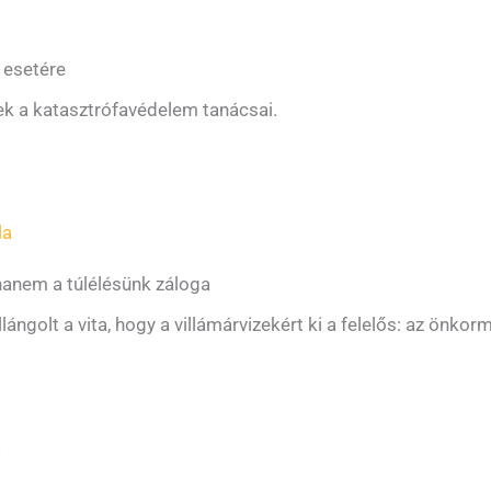
 esetére
ek a katasztrófavédelem tanácsai.
la
 hanem a túlélésünk záloga
llángolt a vita, hogy a villámárvizekért ki a felelős: az önkor
a