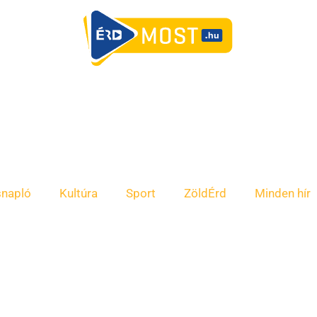
snapló
Kultúra
Sport
ZöldÉrd
Minden hír