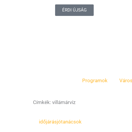
ÉRDI ÚJSÁG
Programok
Váro
Címkék: villámárvíz
időjárás
jótanácsok