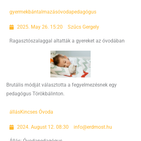
gyermekbántalmazás
óvodapedagógus
2025. May 26. 15:20
Szűcs Gergely
Ragasztószalaggal altatták a gyereket az óvodában
Brutális módját választotta a fegyelmezésnek egy
pedagógus Törökbálinton.
állás
Kincses Óvoda
2024. August 12. 08:30
info@erdmost.hu