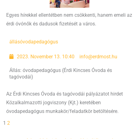
Egyes hírekkel ellentétben nem csökkenti, hanem emeli az
érdi óvónők és dadusok fizetését a város.
állás
óvodapedagógus
2023. November 13. 10:40
info@erdmost.hu
Állás: óvodapedagógus (Érdi Kincses Óvoda és
tagóvodái)
Az Érdi Kincses Óvoda és tagóvodái pályázatot hirdet
Közalkalmazotti jogviszony (Kjt.) keretében
óvodapedagógus munkakör/feladatkör betöltésére.
1
2