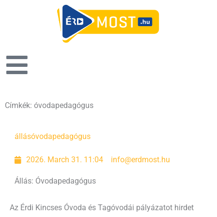
Címkék: óvodapedagógus
Page
Page
állás
óvodapedagógus
2026. March 31. 11:04
info@erdmost.hu
Állás: Óvodapedagógus
Az Érdi Kincses Óvoda és Tagóvodái pályázatot hirdet