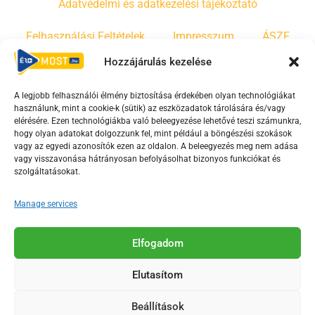
Adatvédelmi és adatkezelési tájékoztató
Felhasználási Feltételek
Impresszum
ÁSZF
Hozzájárulás kezelése
Irányelvek
Moderálási szabályzat
A legjobb felhasználói élmény biztosítása érdekében olyan technológiákat
használunk, mint a cookie-k (sütik) az eszközadatok tárolására és/vagy
F
Y
T
elérésére. Ezen technológiákba való beleegyezése lehetővé teszi számunkra,
a
o
i
hogy olyan adatokat dolgozzunk fel, mint például a böngészési szokások
vagy az egyedi azonosítók ezen az oldalon. A beleegyezés meg nem adása
c
u
k
vagy visszavonása hátrányosan befolyásolhat bizonyos funkciókat és
e
t
t
szolgáltatásokat.
b
u
o
o
b
k
Manage services
o
e
Az Érd Média médiaszolgáltatási tevékenységét a
k
-
Elfogadom
Médiatanács a Magyar Média Mecenatúra program
-
s
keretében támogatja.
Elutasítom
s
q
q
u
Beállítások
u
a
2018-2026. © Minden jog fenntartva, Érd Megyei Jogú Város