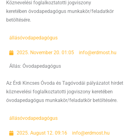
Köznevelési foglalkoztatotti jogviszony
keretében óvodapedagógus munkakör/feladatkör
betöltésére.
állás
óvodapedagógus
2025. November 20. 01:05
info@erdmost.hu
Állás: Óvodapedagógus
Az Érdi Kincses Óvoda és Tagóvodái pályázatot hirdet
köznevelési foglalkoztatotti jogviszony keretében
óvodapedagógus munkakör/feladatkör betöltésére.
állás
óvodapedagógus
2025. August 12. 09:16
info@erdmost.hu