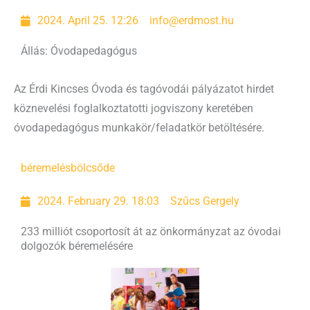
2024. April 25. 12:26
info@erdmost.hu
Állás: Óvodapedagógus
Az Érdi Kincses Óvoda és tagóvodái pályázatot hirdet
köznevelési foglalkoztatotti jogviszony keretében
óvodapedagógus munkakör/feladatkör betöltésére.
béremelés
bölcsőde
2024. February 29. 18:03
Szűcs Gergely
233 milliót csoportosít át az önkormányzat az óvodai
dolgozók béremelésére