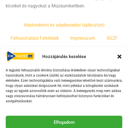
kicsiket és nagyokat a Múzeumkertben.
Adatvédelmi és adatkezelési tájékoztató
Felhasználási Feltételek
Impresszum
ÁSZF
Irányelvek
Moderálási szabályzat
Hozzájárulás kezelése
A legjobb felhasználói élmény biztosítása érdekében olyan technológiákat
F
Y
T
használunk, mint a cookie-k (sütik) az eszközadatok tárolására és/vagy
a
o
i
elérésére. Ezen technológiákba való beleegyezése lehetővé teszi számunkra,
c
u
k
hogy olyan adatokat dolgozzunk fel, mint például a böngészési szokások
vagy az egyedi azonosítók ezen az oldalon. A beleegyezés meg nem adása
e
t
t
vagy visszavonása hátrányosan befolyásolhat bizonyos funkciókat és
b
u
o
szolgáltatásokat.
o
b
k
o
e
Az Érd Média médiaszolgáltatási tevékenységét a
k
-
Elfogadom
Médiatanács a Magyar Média Mecenatúra program