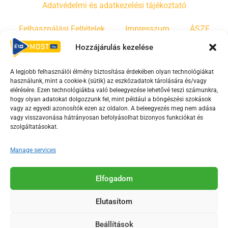
Adatvédelmi és adatkezelési tájékoztató
Felhasználási Feltételek
Impresszum
ÁSZF
Hozzájárulás kezelése
Irányelvek
Moderálási szabályzat
A legjobb felhasználói élmény biztosítása érdekében olyan technológiákat
használunk, mint a cookie-k (sütik) az eszközadatok tárolására és/vagy
F
Y
T
elérésére. Ezen technológiákba való beleegyezése lehetővé teszi számunkra,
hogy olyan adatokat dolgozzunk fel, mint például a böngészési szokások
a
o
i
vagy az egyedi azonosítók ezen az oldalon. A beleegyezés meg nem adása
c
u
k
vagy visszavonása hátrányosan befolyásolhat bizonyos funkciókat és
e
t
t
szolgáltatásokat.
b
u
o
Manage services
o
b
k
o
e
Az Érd Média médiaszolgáltatási tevékenységét a
k
-
Elfogadom
Médiatanács a Magyar Média Mecenatúra program
-
s
keretében támogatja.
Elutasítom
s
q
q
u
Beállítások