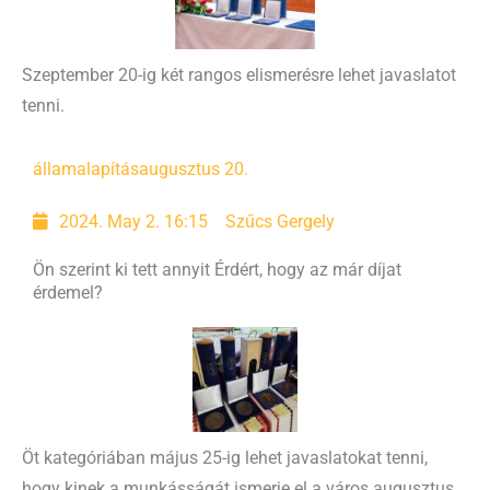
Szeptember 20-ig két rangos elismerésre lehet javaslatot
tenni.
államalapítás
augusztus 20.
2024. May 2. 16:15
Szűcs Gergely
Ön szerint ki tett annyit Érdért, hogy az már díjat
érdemel?
Öt kategóriában május 25-ig lehet javaslatokat tenni,
hogy kinek a munkásságát ismerje el a város augusztus