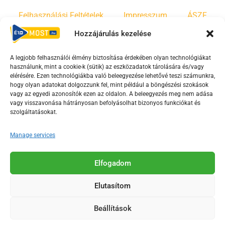
Felhasználási Feltételek
Impresszum
ÁSZF
Hozzájárulás kezelése
Irányelvek
Moderálási szabályzat
A legjobb felhasználói élmény biztosítása érdekében olyan technológiákat
használunk, mint a cookie-k (sütik) az eszközadatok tárolására és/vagy
F
Y
T
elérésére. Ezen technológiákba való beleegyezése lehetővé teszi számunkra,
hogy olyan adatokat dolgozzunk fel, mint például a böngészési szokások
a
o
i
vagy az egyedi azonosítók ezen az oldalon. A beleegyezés meg nem adása
c
u
k
vagy visszavonása hátrányosan befolyásolhat bizonyos funkciókat és
e
t
t
szolgáltatásokat.
b
u
o
Manage services
o
b
k
o
e
Az Érd Média médiaszolgáltatási tevékenységét a
k
-
Elfogadom
Médiatanács a Magyar Média Mecenatúra program
-
s
keretében támogatja.
Elutasítom
s
q
q
u
Beállítások
u
a
2018-2026. © Minden jog fenntartva, Érd Megyei Jogú Város