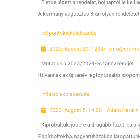
Életbe lépett a rendelet, holnaptól le kell
A kormány augusztus 8-án olyan rendeletet
időpontok
iskolakezdés
2023. August 29. 12:00
info@erdmo
Mutatjuk a 2023/2024-es tanév rendjét
Itt vannak az új tanév legfontosabb időpontj
infláció
iskolakezdés
2023. August 8. 14:00
Ádám Katalin
Kipróbáltuk, jobb-e a drágább füzet, és s
Papírboltokba, nagyáruházakba látogattunk 