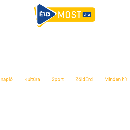
snapló
Kultúra
Sport
ZöldÉrd
Minden hír