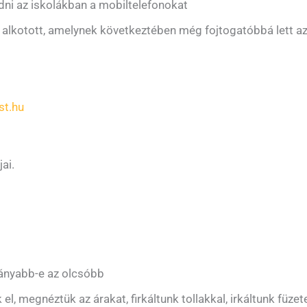
 adni az iskolákban a mobiltelefonokat
 alkotott, amelynek következtében még fojtogatóbbá lett az
st.hu
ai.
ilányabb-e az olcsóbb
el, megnéztük az árakat, firkáltunk tollakkal, irkáltunk fü