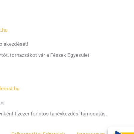
.hu
kolakezdését!
artót, tornazsákot vár a Fészek Egyesület.
dmost.hu
zni
nként tízezer forintos tanévkezdési támogatás.