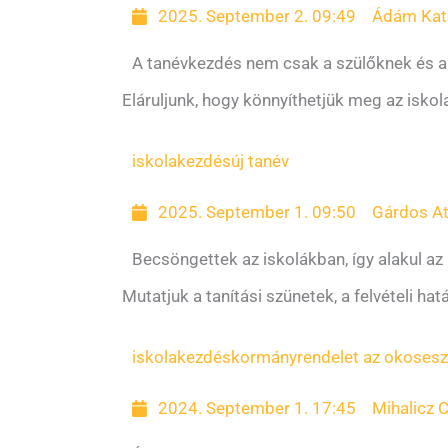
2025. September 2. 09:49
Ádám Kata
A tanévkezdés nem csak a szülőknek és a
Eláruljunk, hogy könnyíthetjük meg az isk
iskolakezdés
új tanév
2025. September 1. 09:50
Gárdos At
Becsöngettek az iskolákban, így alakul az
Mutatjuk a tanítási szünetek, a felvételi hat
iskolakezdés
kormányrendelet az okosesz
2024. September 1. 17:45
Mihalicz C