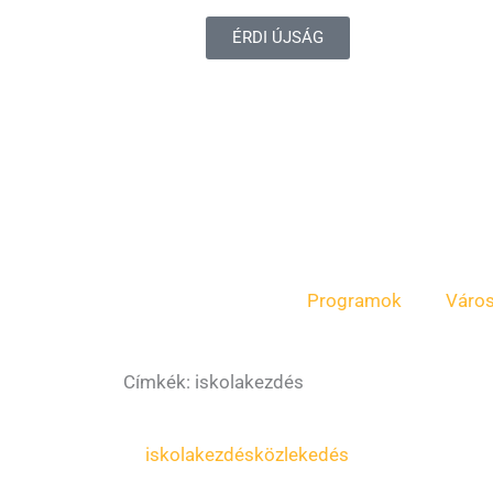
ÉRDI ÚJSÁG
Programok
Váro
Címkék: iskolakezdés
iskolakezdés
közlekedés