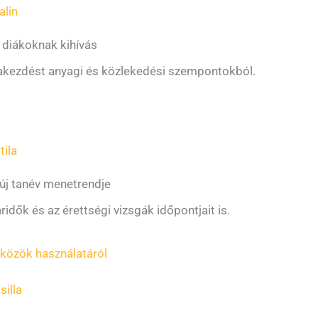
lin
 diákoknak kihívás
olakezdést anyagi és közlekedési szempontokból.
tila
 új tanév menetrendje
áridők és az érettségi vizsgák időpontjait is.
közök használatáról
silla