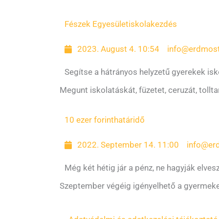
Fészek Egyesület
iskolakezdés
2023. August 4. 10:54
info@erdmost
Segítse a hátrányos helyzetű gyerekek is
Megunt iskolatáskát, füzetet, ceruzát, tollt
10 ezer forint
határidő
2022. September 14. 11:00
info@er
Még két hétig jár a pénz, ne hagyják elves
Szeptember végéig igényelhető a gyermeke