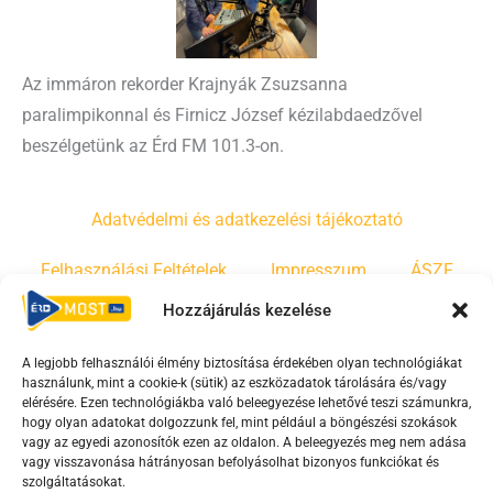
Az immáron rekorder Krajnyák Zsuzsanna
paralimpikonnal és Firnicz József kézilabdaedzővel
beszélgetünk az Érd FM 101.3-on.
Adatvédelmi és adatkezelési tájékoztató
Felhasználási Feltételek
Impresszum
ÁSZF
Hozzájárulás kezelése
Irányelvek
Moderálási szabályzat
A legjobb felhasználói élmény biztosítása érdekében olyan technológiákat
használunk, mint a cookie-k (sütik) az eszközadatok tárolására és/vagy
F
Y
T
elérésére. Ezen technológiákba való beleegyezése lehetővé teszi számunkra,
hogy olyan adatokat dolgozzunk fel, mint például a böngészési szokások
a
o
i
vagy az egyedi azonosítók ezen az oldalon. A beleegyezés meg nem adása
c
u
k
vagy visszavonása hátrányosan befolyásolhat bizonyos funkciókat és
e
t
t
szolgáltatásokat.