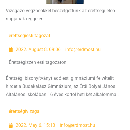
Vizsgázó végzősökkel beszélgettünk az érettségi első
napjának reggelén.
érettségi
esti tagozat
2022. August 8. 09:06
info@erdmost.hu
Érettségizzen esti tagozaton
Érettségi bizonyítványt adó esti gimnáziumi felvételit
hirdet a Budakalász Gimnázium, az Érdi Bolyai János
Általános Iskolában 16 éves kortól heti két alkalommal.
érettségi
vizsga
2022. May 6. 15:13
info@erdmost.hu