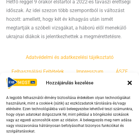
Hétfő reggel 9 órakor elstartol a 2022-es tavaszi érettségi
időszak. Az idei szezon több szempontból is változást
hozott: amellett, hogy két év kihagyás után ismét
megtartják a szóbeli vizsgákat, a háború elől menekülő
ukrajnai diákok is jelentkezhettek a megmérettetésre.
Adatvédelmi és adatkezelési tájékoztató
Felhasználási Feltételek
Impresszum
ÁSZF
Hozzájárulás kezelése
Irányelvek
Moderálási szabályzat
A legjobb felhasználói élmény biztosítása érdekében olyan technológiákat
használunk, mint a cookie-k (sütik) az eszközadatok tárolására és/vagy
F
Y
T
elérésére. Ezen technológiákba való beleegyezése lehetővé teszi számunkra,
hogy olyan adatokat dolgozzunk fel, mint például a böngészési szokások
a
o
i
vagy az egyedi azonosítók ezen az oldalon. A beleegyezés meg nem adása
c
u
k
vagy visszavonása hátrányosan befolyásolhat bizonyos funkciókat és
e
t
t
szolgáltatásokat.