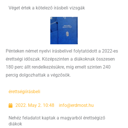
Véget értek a kötelező írásbeli vizsgák
Pénteken német nyelvi írásbelivel folytatódott a 2022-es
érettségi időszak. Középszinten a diákoknak összesen
180 perc állt rendelkezésükre, míg emelt szinten 240
percig dolgozhattak a végzősök.
érettségi
írásbeli
2022. May 2. 10:48
info@erdmost.hu
Nehéz feladatot kaptak a magyarból érettségiző
diákok