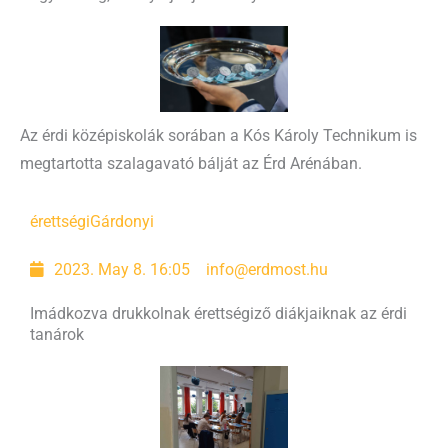
Az érdi középiskolák sorában a Kós Károly Technikum is
megtartotta szalagavató bálját az Érd Arénában.
érettségi
Gárdonyi
2023. May 8. 16:05
info@erdmost.hu
Imádkozva drukkolnak érettségiző diákjaiknak az érdi
tanárok