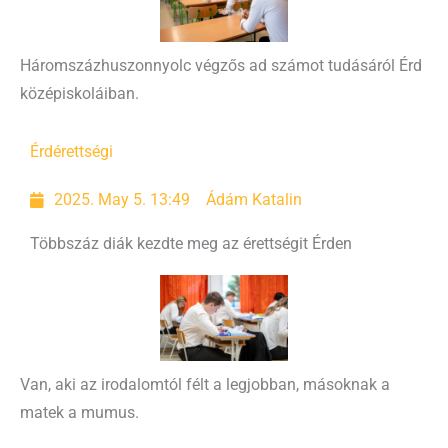
Háromszázhuszonnyolc végzős ad számot tudásáról Érd
középiskoláiban.
Érd
érettségi
2025. May 5. 13:49
Ádám Katalin
Többszáz diák kezdte meg az érettségit Érden
Van, aki az irodalomtól félt a legjobban, másoknak a
matek a mumus.