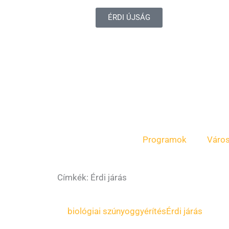
ÉRDI ÚJSÁG
Programok
Váro
Címkék: Érdi járás
biológiai szúnyoggyérítés
Érdi járás