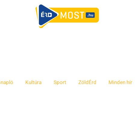
snapló
Kultúra
Sport
ZöldÉrd
Minden hír