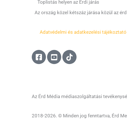
Toplistás helyen az Érdi járás
Az ország közel kétszáz járása közül az érd
Adatvédelmi és adatkezelési tájékoztató
F
Y
T
a
o
i
c
u
k
e
t
t
b
u
o
o
b
k
o
e
Az Érd Média médiaszolgáltatási tevékenys
k
-
-
s
2018-2026. © Minden jog fenntartva, Érd Me
s
q
q
u