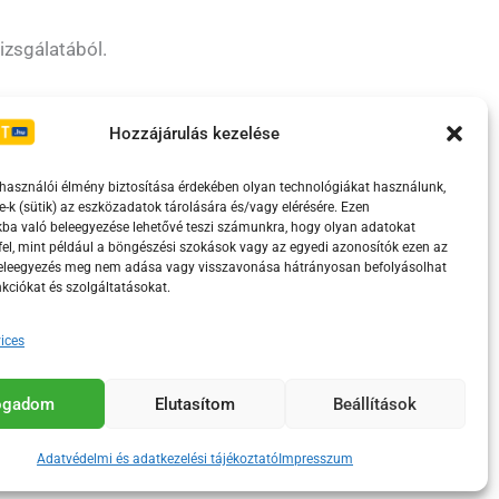
izsgálatából.
Irányelvek
Moderálási szabályzat
Hozzájárulás kezelése
lhasználói élmény biztosítása érdekében olyan technológiákat használunk,
e-k (sütik) az eszközadatok tárolására és/vagy elérésére. Ezen
ba való beleegyezése lehetővé teszi számunkra, hogy olyan adatokat
el, mint például a böngészési szokások vagy az egyedi azonosítók ezen az
beleegyezés meg nem adása vagy visszavonása hátrányosan befolyásolhat
kciókat és szolgáltatásokat.
ices
eretében támogatja.
fogadom
Elutasítom
Beállítások
Adatvédelmi és adatkezelési tájékoztató
Impresszum