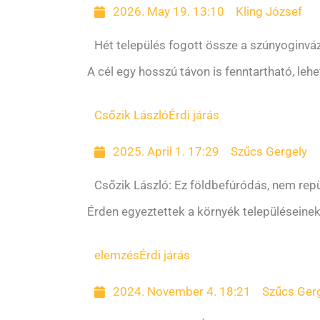
2026. May 19. 13:10
Kling József
Hét település fogott össze a szúnyoginváz
A cél egy hosszú távon is fenntartható, le
Csőzik László
Érdi járás
2025. April 1. 17:29
Szűcs Gergely
Csőzik László: Ez földbefúródás, nem repü
Érden egyeztettek a környék településeinek
elemzés
Érdi járás
2024. November 4. 18:21
Szűcs Ger