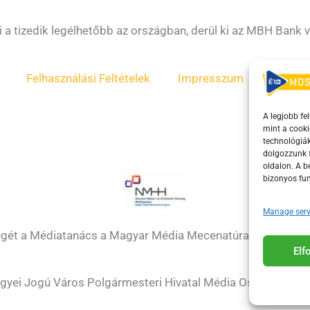
i a tizedik legélhetőbb az országban, derül ki az MBH Bank v
Felhasználási Feltételek
Impresszum
ÁSZF
A legjobb fe
mint a cooki
technológiák
dolgozzunk f
oldalon. A 
bizonyos fun
Manage serv
égét a Médiatanács a Magyar Média Mecenatúra program k
El
gyei Jogú Város Polgármesteri Hivatal Média Osztálya