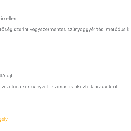
ió ellen
hetőség szerint vegyszermentes szúnyoggyérítési metódus ki
lőrajt
 vezetői a kormányzati elvonások okozta kihívásokról.
gely