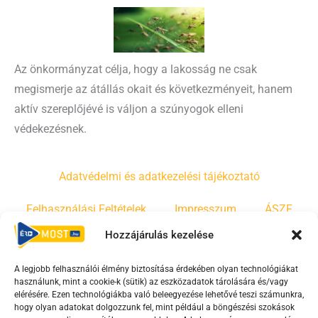
Az önkormányzat célja, hogy a lakosság ne csak
megismerje az átállás okait és következményeit, hanem
aktív szereplőjévé is váljon a szúnyogok elleni
védekezésnek.
Adatvédelmi és adatkezelési tájékoztató
Felhasználási Feltételek
Impresszum
ÁSZF
Hozzájárulás kezelése
Irányelvek
Moderálási szabályzat
A legjobb felhasználói élmény biztosítása érdekében olyan technológiákat
használunk, mint a cookie-k (sütik) az eszközadatok tárolására és/vagy
F
Y
T
elérésére. Ezen technológiákba való beleegyezése lehetővé teszi számunkra,
a
o
i
hogy olyan adatokat dolgozzunk fel, mint például a böngészési szokások