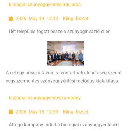
biológiai szúnyoggyérítés
Érdi járás
2026. May 19. 13:10
Kling József
Hét település fogott össze a szúnyoginvázió ellen
A cél egy hosszú távon is fenntartható, lehetőség szerint
vegyszermentes szúnyoggyérítési metódus kialakítása.
biológiai szúnyoggyérítés
kampány
2026. May 18. 12:53
Kling József
Átfogó kampány indult a biológiai szúnyoggyérítésért