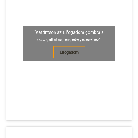
"Kattintson az 'Elfogadom' gombra a
{szolgáltatás} engedélyezéséhez"
Elfogadom