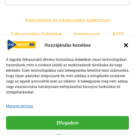
Adatvédelmi és adatkezelési tájékoztató
Felhasználási Feltételek
Impresszum
ÁSZF
Hozzájárulás kezelése
Irányelvek
Moderálási szabályzat
A legjobb felhasználói élmény biztosítása érdekében olyan technológiákat
használunk, mint a cookie-k (sütik) az eszközadatok tárolására és/vagy
F
Y
T
elérésére. Ezen technológiákba való beleegyezése lehetővé teszi számunkra,
a
o
i
hogy olyan adatokat dolgozzunk fel, mint például a böngészési szokások
vagy az egyedi azonosítók ezen az oldalon. A beleegyezés meg nem adása
c
u
k
vagy visszavonása hátrányosan befolyásolhat bizonyos funkciókat és
e
t
t
szolgáltatásokat.
b
u
o
o
b
k
Manage services
o
e
Az Érd Média médiaszolgáltatási tevékenységét a
k
-
Elfogadom
Médiatanács a Magyar Média Mecenatúra program
-
s
keretében támogatja.