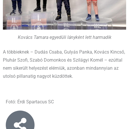
Kovács Tamara egyedüli lányként lett harmadik
A többieknek – Dudás Csaba, Gulyás Panka, Kovács Kincső,
Pluhár Szofi, Szabó Domonkos és Szilágyi Kornél – ezúttal
nem sikerült helyezést elérniük, azonban mindannyian az
utolsó pillanatig nagyot küzdöttek.
Fotó: Érdi Spartacus SC