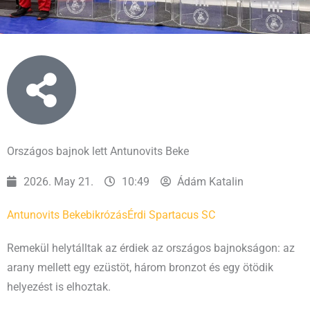
Országos bajnok lett Antunovits Beke
2026. May 21.
10:49
Ádám Katalin
Antunovits Beke
bikrózás
Érdi Spartacus SC
Remekül helytálltak az érdiek az országos bajnokságon: az
arany mellett egy ezüstöt, három bronzot és egy ötödik
helyezést is elhoztak.