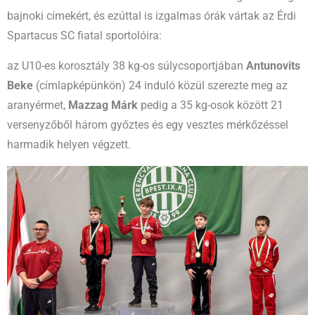
bajnoki címekért, és ezúttal is izgalmas órák vártak az Érdi
Spartacus SC fiatal sportolóira:
az U10-es korosztály 38 kg-os súlycsoportjában
Antunovits
Beke
(címlapképünkön) 24 induló közül szerezte meg az
aranyérmet,
Mazzag Márk
pedig a 35 kg-osok között 21
versenyzőből három győztes és egy vesztes mérkőzéssel
harmadik helyen végzett.