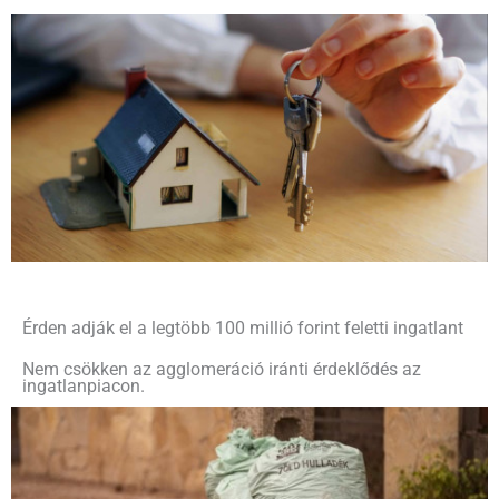
Érden adják el a legtöbb 100 millió forint feletti ingatlant
Nem csökken az agglomeráció iránti érdeklődés az
ingatlanpiacon.