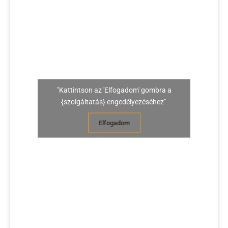
"Kattintson az 'Elfogadom' gombra a
{szolgáltatás} engedélyezéséhez"
Elfogadom