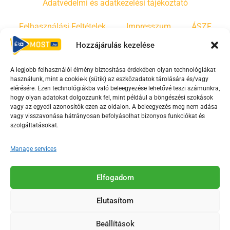
Adatvédelmi és adatkezelési tájékoztató
Felhasználási Feltételek
Impresszum
ÁSZF
Hozzájárulás kezelése
Irányelvek
Moderálási szabályzat
A legjobb felhasználói élmény biztosítása érdekében olyan technológiákat
használunk, mint a cookie-k (sütik) az eszközadatok tárolására és/vagy
F
Y
T
elérésére. Ezen technológiákba való beleegyezése lehetővé teszi számunkra,
a
o
i
hogy olyan adatokat dolgozzunk fel, mint például a böngészési szokások
vagy az egyedi azonosítók ezen az oldalon. A beleegyezés meg nem adása
c
u
k
vagy visszavonása hátrányosan befolyásolhat bizonyos funkciókat és
e
t
t
szolgáltatásokat.
b
u
o
o
b
k
Manage services
o
e
Az Érd Média médiaszolgáltatási tevékenységét a
k
-
Elfogadom
Médiatanács a Magyar Média Mecenatúra program
-
s
keretében támogatja.
Elutasítom
s
q
q
u
Beállítások
u
a
2018-2026. © Minden jog fenntartva, Érd Megyei Jogú Város