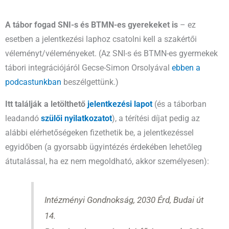
A tábor fogad SNI-s és BTMN-es gyerekeket is
– ez
esetben a jelentkezési laphoz csatolni kell a szakértői
véleményt/véleményeket. (Az SNI-s és BTMN-es gyermekek
tábori integrációjáról Gecse-Simon Orsolyával
ebben a
podcastunkban
beszélgettünk.)
Itt találják a letölthető
jelentkezési lapot
(és a táborban
leadandó
szülői nyilatkozatot
), a térítési díjat pedig az
alábbi elérhetőségeken fizethetik be, a jelentkezéssel
egyidőben (a gyorsabb ügyintézés érdekében lehetőleg
átutalással, ha ez nem megoldható, akkor személyesen):
Intézményi Gondnokság, 2030 Érd, Budai út
14.