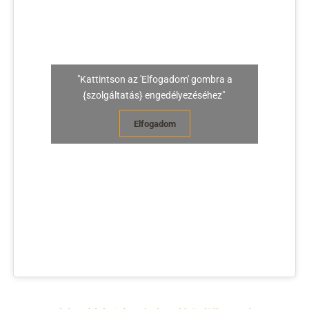
"Kattintson az 'Elfogadom' gombra a
{szolgáltatás} engedélyezéséhez"
Elfogadom