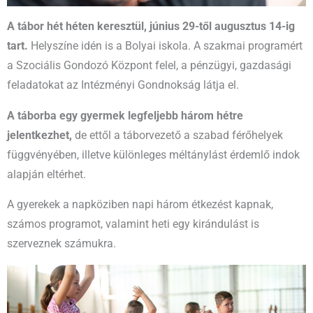
A tábor hét héten keresztül, június 29-től augusztus 14-ig
tart.
Helyszíne idén is a Bolyai iskola. A szakmai programért
a Szociális Gondozó Központ felel, a pénzügyi, gazdasági
feladatokat az Intézményi Gondnokság látja el.
A táborba egy gyermek legfeljebb három hétre
jelentkezhet,
de ettől a táborvezető a szabad férőhelyek
függvényében, illetve különleges méltánylást érdemlő indok
alapján eltérhet.
A gyerekek a napköziben napi három étkezést kapnak,
számos programot, valamint heti egy kirándulást is
szerveznek számukra.