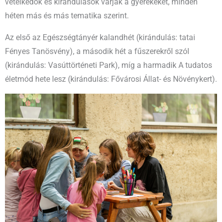
vetélkedők és kirándulások várják a gyerekeket, minden
héten más és más tematika szerint.
Az első az Egészségtányér kalandhét (kirándulás: tatai
Fényes Tanösvény), a második hét a fűszerekről szól
(kirándulás: Vasúttörténeti Park), míg a harmadik A tudatos
életmód hete lesz (kirándulás: Fővárosi Állat- és Növénykert).