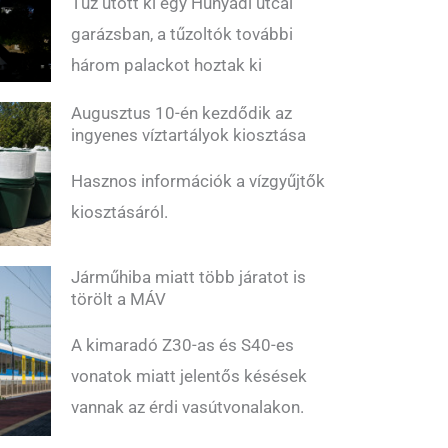
Tűz ütött ki egy Hunyadi utcai
garázsban, a tűzoltók további
három palackot hoztak ki
Augusztus 10-én kezdődik az
ingyenes víztartályok kiosztása
Hasznos információk a vízgyűjtők
kiosztásáról.
Járműhiba miatt több járatot is
törölt a MÁV
A kimaradó Z30-as és S40-es
vonatok miatt jelentős késések
vannak az érdi vasútvonalakon.