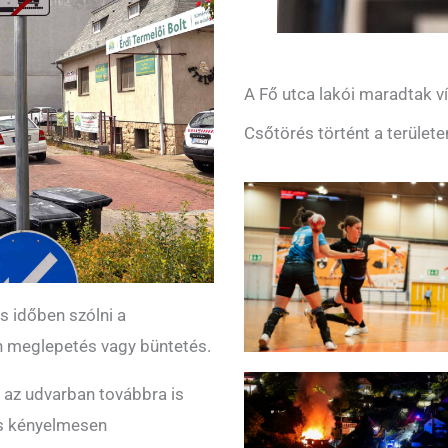
A Fő utca lakói maradtak ví
Csőtörés történt a területe
s időben szólni a
en meglepetés vagy büntetés.
 az udvarban továbbra is
 is kényelmesen