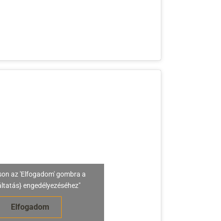
son az 'Elfogadom' gombra a
áltatás} engedélyezéséhez"
Elfogadom