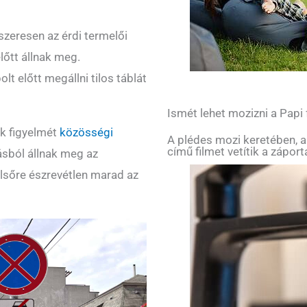
szeresen az érdi termelői
lőtt állnak meg.
lt előtt megállni tilos táblát
Ismét lehet mozizni a Papi
ók figyelmét
közösségi
A plédes mozi keretében, a
című filmet vetítik a zápor
ásból állnak meg az
elsőre észrevétlen marad az