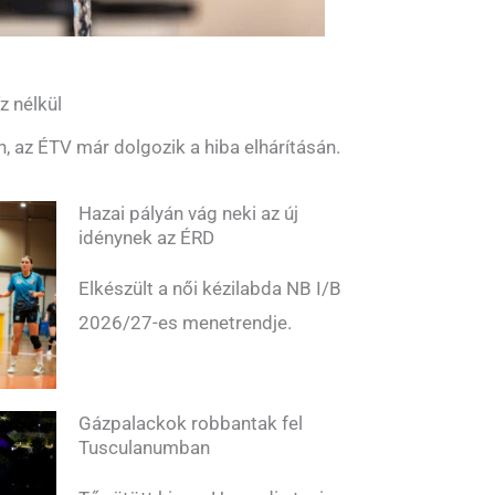
z nélkül
n, az ÉTV már dolgozik a hiba elhárításán.
Hazai pályán vág neki az új
idénynek az ÉRD
Elkészült a női kézilabda NB I/B
2026/27-es menetrendje.
Gázpalackok robbantak fel
Tusculanumban