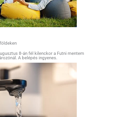
 földeken
ugusztus 8-án fél kilenckor a Futni mentem
tározónál. A belépés ingyenes.