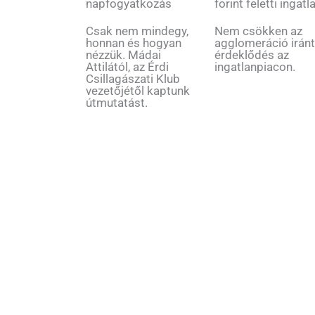
napfogyatkozás
forint feletti ingatl
Csak nem mindegy,
Nem csökken az
honnan és hogyan
agglomeráció iránt
nézzük. Mádai
érdeklődés az
Attilától, az Érdi
ingatlanpiacon.
Csillagászati Klub
vezetőjétől kaptunk
útmutatást.