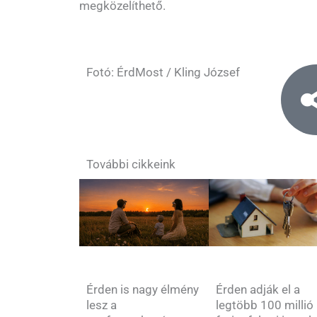
megközelíthető.
Fotó: ÉrdMost / Kling József
További cikkeink
Érden is nagy élmény
Érden adják el a
lesz a
legtöbb 100 millió