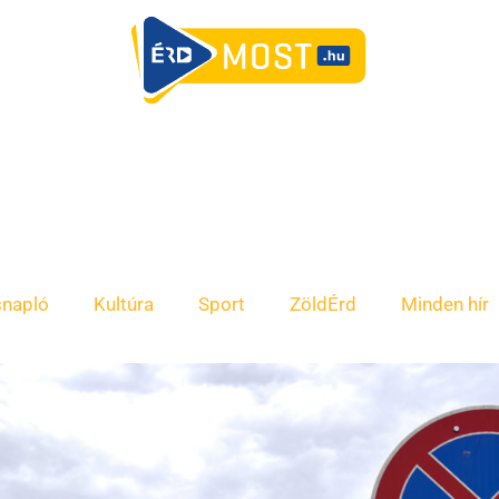
snapló
Kultúra
Sport
ZöldÉrd
Minden hír