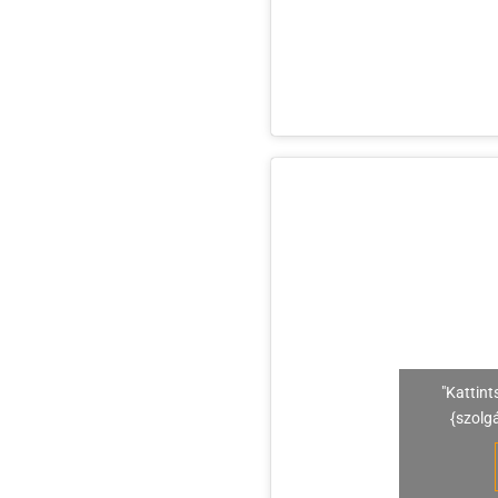
"Kattint
{szolg