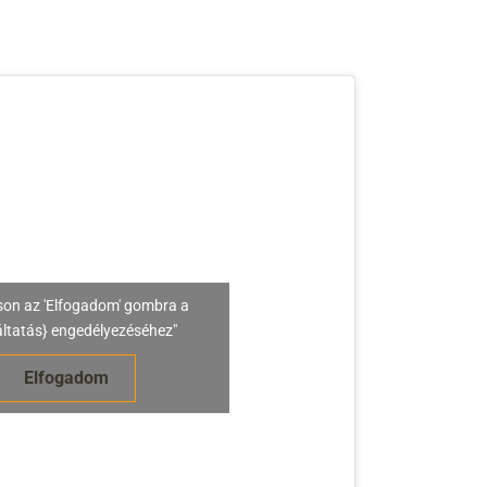
son az 'Elfogadom' gombra a
áltatás} engedélyezéséhez"
Elfogadom