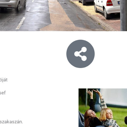
óját
sef
 szakaszán.