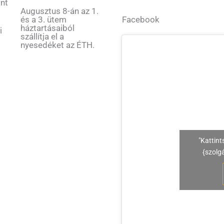
ant
Augusztus 8-án az 1.
Facebook
és a 3. ütem
háztartásaiból
i
szállítja el a
nyesedéket az ÉTH.
"Kattint
{szolg