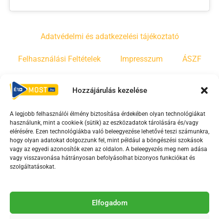
Adatvédelmi és adatkezelési tájékoztató
Felhasználási Feltételek
Impresszum
ÁSZF
Irányelvek
Moderálási szabályzat
Hozzájárulás kezelése
A legjobb felhasználói élmény biztosítása érdekében olyan technológiákat
F
Y
T
használunk, mint a cookie-k (sütik) az eszközadatok tárolására és/vagy
a
o
i
elérésére. Ezen technológiákba való beleegyezése lehetővé teszi számunkra,
c
u
k
hogy olyan adatokat dolgozzunk fel, mint például a böngészési szokások
vagy az egyedi azonosítók ezen az oldalon. A beleegyezés meg nem adása
e
t
t
vagy visszavonása hátrányosan befolyásolhat bizonyos funkciókat és
b
u
o
szolgáltatásokat.
o
b
k
o
e
Az Érd Média médiaszolgáltatási tevékenységét a
k
-
Elfogadom
Médiatanács a Magyar Média Mecenatúra program
-
s