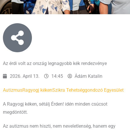
Az érdi volt az ország legnagyobb kék rendezvénye
2026. April 13.
14:45
Ádám Katalin
Autizmus
Ragyogj kéken
Szikra Tehetséggondozó Egyesület
A Ragyogj kéken, sétálj Érden! idén minden csúcsot
megdöntött.
Az autizmus nem hiszti, nem neveletlenség, hanem egy