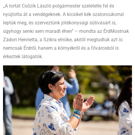
„A tortát Csőzik László polgármester szeletelte fel és
nyújtotta át a vendégeknek. A kicsiket kék szaloncukorral
leptük meg, és szerveztünk jótékonysági sütivásárt is,
úgyhogy senki sem maradt éhen” – mondta az ÉrdMostnak
Zádori Henrietta, a Szikra elnöke, akitől megtudtuk azt is:
nemcsak Érdről, hanem a környékről és a fővárosból is
érkeztek látogatók.