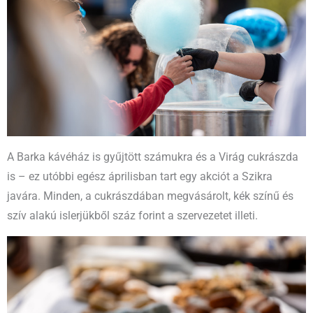
A Barka kávéház is gyűjtött számukra és a Virág cukrászda
is – ez utóbbi egész áprilisban tart egy akciót a Szikra
javára. Minden, a cukrászdában megvásárolt, kék színű és
szív alakú islerjükből száz forint a szervezetet illeti.