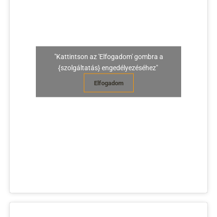
"Kattintson az 'Elfogadom' gombra a
{szolgáltatás} engedélyezéséhez"
Elfogadom