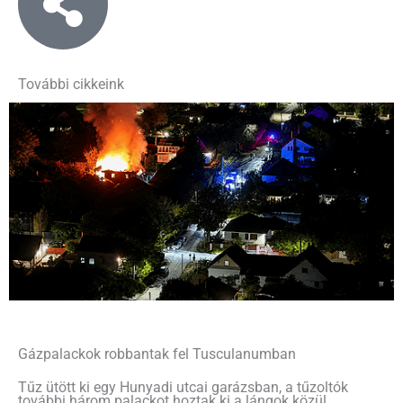
További cikkeink
Gázpalackok robbantak fel Tusculanumban
Tűz ütött ki egy Hunyadi utcai garázsban, a tűzoltók
további három palackot hoztak ki a lángok közül.