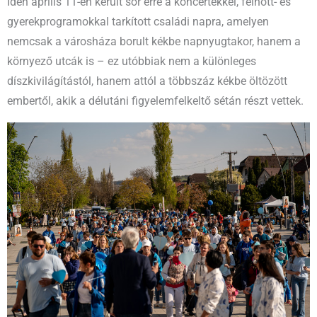
Idén április 11-én került sor erre a koncertekkel, felnőtt- és
gyerekprogramokkal tarkított családi napra, amelyen
nemcsak a városháza borult kékbe napnyugtakor, hanem a
környező utcák is – ez utóbbiak nem a különleges
díszkivilágítástól, hanem attól a többszáz kékbe öltözött
embertől, akik a délutáni figyelemfelkeltő sétán részt vettek.