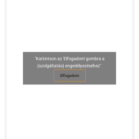
"Kattintson az 'Elfogadom' gombra a
{szolgáltatás} engedélyezéséhez"
Elfogadom