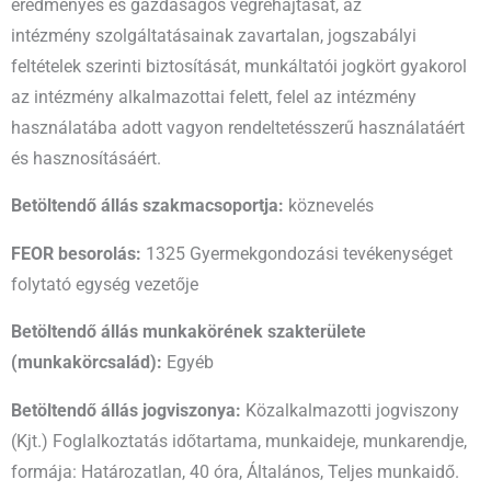
eredményes és gazdaságos végrehajtását, az
intézmény szolgáltatásainak zavartalan, jogszabályi
feltételek szerinti biztosítását, munkáltatói jogkört gyakorol
az intézmény alkalmazottai felett, felel az intézmény
használatába adott vagyon rendeltetésszerű használatáért
és hasznosításáért.
Betöltendő állás szakmacsoportja:
köznevelés
FEOR besorolás:
1325 Gyermekgondozási tevékenységet
folytató egység vezetője
Betöltendő állás munkakörének szakterülete
(munkakörcsalád):
Egyéb
Betöltendő állás jogviszonya:
Közalkalmazotti jogviszony
(Kjt.) Foglalkoztatás időtartama, munkaideje, munkarendje,
formája: Határozatlan, 40 óra, Általános, Teljes munkaidő.