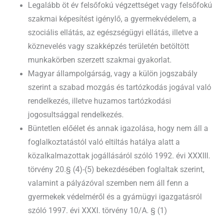
Legalább öt év felsőfokú végzettséget vagy felsőfokú
szakmai képesítést igénylő, a gyermekvédelem, a
szociális ellátás, az egészségügyi ellátás, illetve a
köznevelés vagy szakképzés területén betöltött
munkakörben szerzett szakmai gyakorlat.
Magyar állampolgárság, vagy a külön jogszabály
szerint a szabad mozgás és tartózkodás jogával való
rendelkezés, illetve huzamos tartózkodási
jogosultsággal rendelkezés.
Büntetlen előélet és annak igazolása, hogy nem áll a
foglalkoztatástól való eltiltás hatálya alatt a
közalkalmazottak jogállásáról szóló 1992. évi XXXIII.
törvény 20.§ (4)-(5) bekezdésében foglaltak szerint,
valamint a pályázóval szemben nem áll fenn a
gyermekek védelméről és a gyámügyi igazgatásról
szóló 1997. évi XXXI. törvény 10/A. § (1)