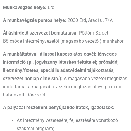
Munkavégzés helye:
Érd
A munkavégzés pontos helye:
2030 Érd, Aradi u. 7/A
Álláshirdető szervezet bemutatása:
Pöttöm Sziget
Bölcsőde intézményvezetői (magasabb vezetői) munkakör
A munkáltatóval, állással kapcsolatos egyéb lényeges
információ (pl. jogviszony létesítés feltételei; próbaidő;
illetmény/fizetés, speciális adatvédelmi tájékoztatás,
szervezet honlap címe stb.):
A magasabb vezetői megbízás
időtartama: a magasabb vezetői megbízás öt évig terjedő
határozott időre szól.
A pályázat részeként benyújtandó iratok, igazolások:
Az intézmény vezetésére, fejlesztésére vonatkozó
szakmai program;