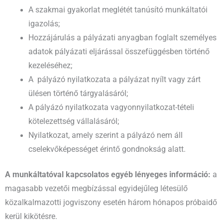
A szakmai gyakorlat meglétét tanúsító munkáltatói
igazolás;
Hozzájárulás a pályázati anyagban foglalt személyes
adatok pályázati eljárással összefüggésben történő
kezeléséhez;
A pályázó nyilatkozata a pályázat nyílt vagy zárt
ülésen történő tárgyalásáról;
A pályázó nyilatkozata vagyonnyilatkozat-tételi
kötelezettség vállalásáról;
Nyilatkozat, amely szerint a pályázó nem áll
cselekvőképességet érintő gondnokság alatt.
A munkáltatóval kapcsolatos egyéb lényeges információ:
a
magasabb vezetői megbízással egyidejűleg létesülő
közalkalmazotti jogviszony esetén három hónapos próbaidő
kerül kikötésre.