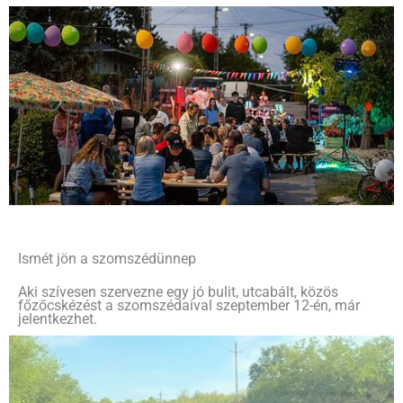
Ismét jön a szomszédünnep
Aki szívesen szervezne egy jó bulit, utcabált, közös
főzőcskézést a szomszédaival szeptember 12-én, már
jelentkezhet.