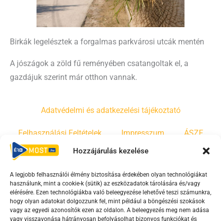
Birkák legelésztek a forgalmas parkvárosi utcák mentén
A jószágok a zöld fű reményében csatangoltak el, a
gazdájuk szerint már otthon vannak.
Adatvédelmi és adatkezelési tájékoztató
Felhasználási Feltételek
Impresszum
ÁSZF
Hozzájárulás kezelése
Irányelvek
Moderálási szabályzat
A legjobb felhasználói élmény biztosítása érdekében olyan technológiákat
használunk, mint a cookie-k (sütik) az eszközadatok tárolására és/vagy
F
Y
T
elérésére. Ezen technológiákba való beleegyezése lehetővé teszi számunkra,
hogy olyan adatokat dolgozzunk fel, mint például a böngészési szokások
a
o
i
vagy az egyedi azonosítók ezen az oldalon. A beleegyezés meg nem adása
c
u
k
vagy visszavonása hátrányosan befolyásolhat bizonyos funkciókat és