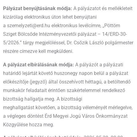
Pályázat benyújtásának módja:
A pályázatot és mellékleteit
kizárólag elektronikus úton lehet benyújtani
a szemelyzeti@erd.hu elektronikus levélcímre, „Pöttöm
Sziget Bölcsőde Intézményvezetői pályázat – 14/ERD-30-
5/2026.” tárgy megjelöléssel, Dr. Csőzik László polgármester
részére címezve kell megküldeni.
A pályázat elbírálásának módja:
A pályázót a pályázati
határidő lejártát követő huszonegy napon belül a pályázat
előkészítője (jegyző) által összehívott héttagú, a betöltendő
munkakör feladatait érintően szakértelemmel rendelkező
bizottság hallgatja meg. A bizottsági
meghallgatást követően, a bizottság véleményét mérlegelve,
a végleges döntést Érd Megyei Jogú Város Önkormányzat
Közgyűlése hozza meg.