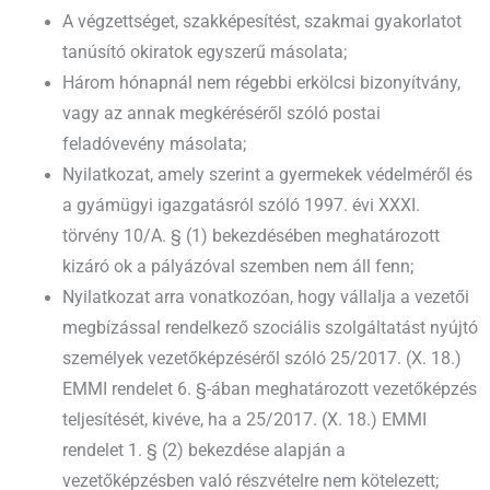
A végzettséget, szakképesítést, szakmai gyakorlatot
tanúsító okiratok egyszerű másolata;
Három hónapnál nem régebbi erkölcsi bizonyítvány,
vagy az annak megkéréséről szóló postai
feladóvevény másolata;
Nyilatkozat, amely szerint a gyermekek védelméről és
a gyámügyi igazgatásról szóló 1997. évi XXXI.
törvény 10/A. § (1) bekezdésében meghatározott
kizáró ok a pályázóval szemben nem áll fenn;
Nyilatkozat arra vonatkozóan, hogy vállalja a vezetői
megbízással rendelkező szociális szolgáltatást nyújtó
személyek vezetőképzéséről szóló 25/2017. (X. 18.)
EMMI rendelet 6. §-ában meghatározott vezetőképzés
teljesítését, kivéve, ha a 25/2017. (X. 18.) EMMI
rendelet 1. § (2) bekezdése alapján a
vezetőképzésben való részvételre nem kötelezett;