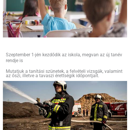
Szeptember 1-jén kezdődik az iskola, megvan az új tanév
rendje is
Mutatjuk a tanítási szünetek, a felvételi vizsgák, valamint
az őszi, illetve a tavaszi érettségik időpontjait.