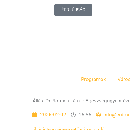
ÉRDI ÚJSÁG
Programok
Váro
Állás: Dr. Romics László Egészségügyi Inté
2026-02-02
16:56
info@erdmo
állás
intézményvezető
Városnapló