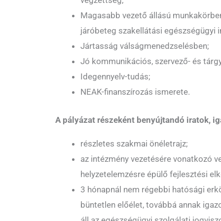
végzettség;
Magasabb vezető állású munkakörben 
járóbeteg szakellátási egészségügyi 
Jártasság válságmenedzselésben;
Jó kommunikációs, szervező- és tárg
Idegennyelv-tudás;
NEAK-finanszírozás ismerete.
A pályázat részeként benyújtandó iratok, i
részletes szakmai önéletrajz;
az intézmény vezetésére vonatkozó v
helyzetelemzésre épülő fejlesztési el
3 hónapnál nem régebbi hatósági erkö
büntetlen előélet, továbbá annak igaz
áll az egészségügyi szolgálati jogvisz