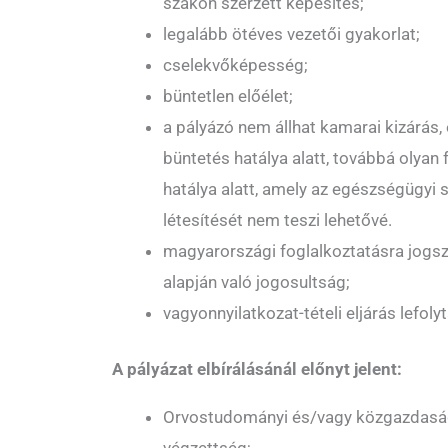
szakon szerzett képesítés;
legalább ötéves vezetői gyakorlat;
cselekvőképesség;
büntetlen előélet;
a pályázó nem állhat kamarai kizárás, 
büntetés hatálya alatt, továbbá olyan f
hatálya alatt, amely az egészségügyi s
létesítését nem teszi lehetővé.
magyarországi foglalkoztatásra jogsza
alapján való jogosultság;
vagyonnyilatkozat-tételi eljárás lefoly
A pályázat elbírálásánál előnyt jelent:
Orvostudományi és/vagy közgazdasá