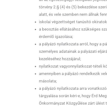
törvény 2.§ (4) és (5) bekezdése szeri
alatt, és vele szemben nem állnak fen
iskolai végzettséget tanúsító okirato
a beosztás ellátásához szükséges sza
érdemlő igazolása;
a pályázó nyilatkozata arról, hogy a p
személyes adatainak a pályázati eljá
kezeléséhez hozzájárul;
nyilatkozat vagyonnyilatkozat-tételi kö
amennyiben a pályázó rendelkezik vele
másolata;
a pályázó nyilatkozata arra vonatkozó
tárgyalása során kéri-e, hogy Érd Me
Önkormányzat Közgyűlése zárt ülést t