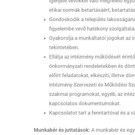
igénybe vevőkkel való megfelelő egy
etikai normák betartásáért, betartatás
Gondoskodik a település lakosságána
figyelembe vevő hatékony szolgáltatás
Gyakorolja a munkáltatói jogokat az 
tekintetében.
Ellátja az intézmény működését érint
önkormányzati rendeletekben és dönt
előírt feladatokat, elkészíti, illetve dö
intézmény Szervezeti és Működési Szab
szakmai programokat, egyéb, az int
kapcsolatos dokumentumokat.
Kapcsolatot tart a fenntartóval és a v
Munkabér és juttatások:
A munkabér és egy