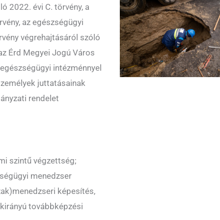
ó 2022. évi C. törvény, a
örvény, az egészségügyi
örvény végrehajtásáról szóló
 az Érd Megyei Jogú Város
egészségügyi intézménnyel
személyek juttatásainak
ányzati rendelet
i szintű végzettség;
zségügyi menedzser
zak)menedzseri képesítés,
kirányú továbbképzési