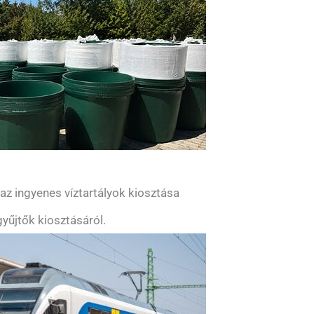
z ingyenes víztartályok kiosztása
yűjtők kiosztásáról.