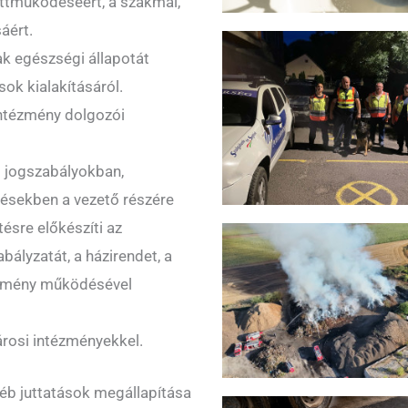
üttműködéséért, a szakmai,
áért.
k egészségi állapotát
ok kialakításáról.
intézmény dolgozói
ő jogszabályokban,
ésekben a vezető részére
ntésre előkészíti az
ályzatát, a házirendet, a
ézmény működésével
árosi intézményekkel.
éb juttatások megállapítása