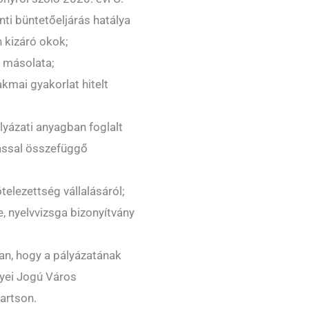
nti büntetőeljárás hatálya
n kizáró okok;
k másolata;
kmai gyakorlat hitelt
ályázati anyagban foglalt
rással összefüggő
telezettség vállalásáról;
, nyelvvizsga bizonyítvány
an, hogy a pályázatának
gyei Jogú Város
artson.