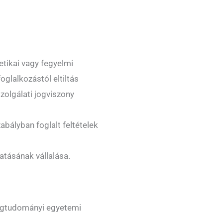
etikai vagy fegyelmi
oglalkozástól eltiltás
zolgálati jogviszony
bályban foglalt feltételek
tatásának vállalása.
gtudományi egyetemi