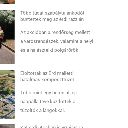
Több tucat szabálytalankodót
büntettek meg az érdi razzián
Az akcióban a rendőrség mellett
a városrendészek, valamint a helyi
és a halásztelki polgárőrök
Eloltották az Érd melletti
hatalmas komposzttüzet
Több mint egy héten át, éjt
nappallá téve küzdöttek a
tűzoltók a lángokkal.
Két érdi utcában is vízhiányra