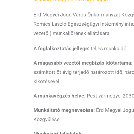
Érd Megyei Jogú Város Önkormányzat Közgyűl
Romics László Egészségügyi Intézmény int
vezetői) munkakörének ellátására.
A foglalkoztatás jellege:
teljes munkaidő.
A magasabb vezetői megbízás időtartama:
számított öt évig terjedő határozott idő, h
kikötésével.
A munkavégzés helye:
Pest vármegye, 2030 
Munkáltató megnevezése:
Érd Megyei Jogú
Közgyűlése.
Munkaköri feladatok: