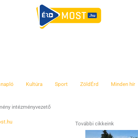
snapló
Kultúra
Sport
ZöldÉrd
Minden hír
zmény intézményvezető
st.hu
További cikkeink