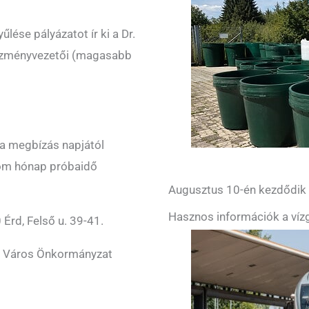
ése pályázatot ír ki a Dr.
ézményvezetői (magasabb
a megbízás napjától
árom hónap próbaidő
Augusztus 10-én kezdődik a
Hasznos információk a vízg
Érd, Felső u. 39-41.
 Város Önkormányzat