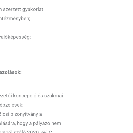
szerzett gyakorlat
intézményben;
yalóképesség;
gazolások:
ezetői koncepció és szakmai
képzelések;
lcsi bizonyítvány a
olására, hogy a pályázó nem
onyról szóló 2020. évi C.