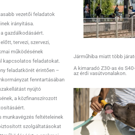
gasabb vezetői feladatok
inek irányítása.
 a gazdálkodásáért.
lőtt, tervezi, szervezi,
szakmai működésének
Járműhiba miatt több járat
l kapcsolatos feladatokat.
A kimaradó Z30-as és S40-
ny feladatkörét érintően –
az érdi vasútvonalakon.
 önkormányzat fenntartásában
szakellátást nyújtó
nek, a közfinanszírozott
tosításáért.
s munkavégzés feltételeinek
iztosított szolgáltatásokat