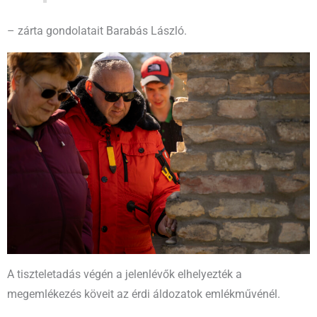
– zárta gondolatait Barabás László.
A tiszteletadás végén a jelenlévők elhelyezték a
megemlékezés köveit az érdi áldozatok emlékművénél.