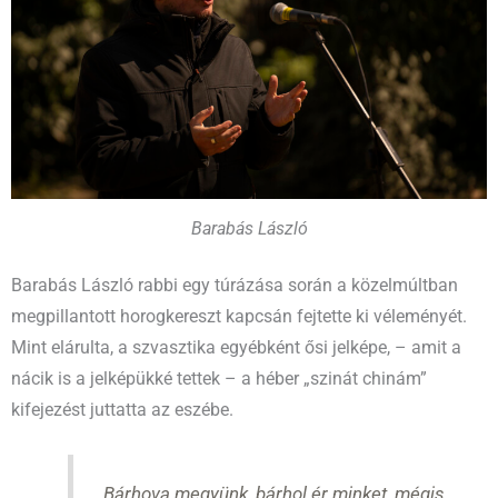
Barabás László
Barabás László rabbi egy túrázása során a közelmúltban
megpillantott horogkereszt kapcsán fejtette ki véleményét.
Mint elárulta, a szvasztika egyébként ősi jelképe, – amit a
nácik is a jelképükké tettek – a héber „szinát chinám”
kifejezést juttatta az eszébe.
„Bárhova megyünk, bárhol ér minket, mégis