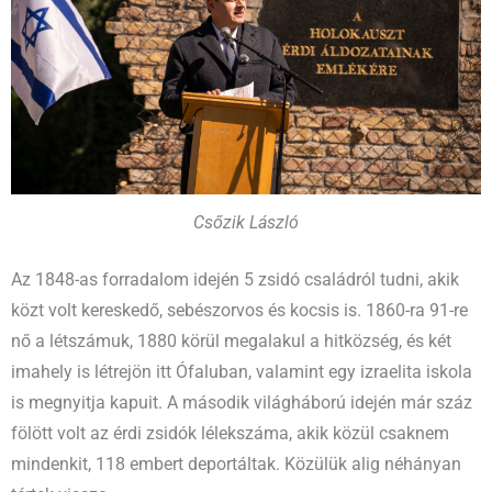
Csőzik László
Az 1848-as forradalom idején 5 zsidó családról tudni, akik
közt volt kereskedő, sebészorvos és kocsis is. 1860-ra 91-re
nő a létszámuk, 1880 körül megalakul a hitközség, és két
imahely is létrejön itt Ófaluban, valamint egy izraelita iskola
is megnyitja kapuit. A második világháború idején már száz
fölött volt az érdi zsidók lélekszáma, akik közül csaknem
mindenkit, 118 embert deportáltak. Közülük alig néhányan