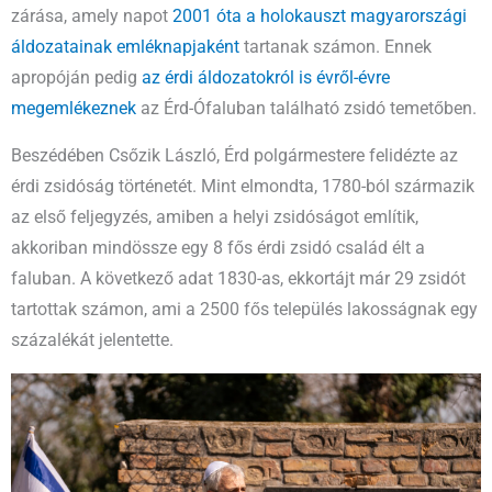
zárása, amely napot
2001 óta a holokauszt magyarországi
áldozatainak emléknapjaként
tartanak számon. Ennek
apropóján pedig
az érdi áldozatokról is évről-évre
megemlékeznek
az Érd-Ófaluban található zsidó temetőben.
Beszédében Csőzik László, Érd polgármestere felidézte az
érdi zsidóság történetét. Mint elmondta, 1780-ból származik
az első feljegyzés, amiben a helyi zsidóságot említik,
akkoriban mindössze egy 8 fős érdi zsidó család élt a
faluban. A következő adat 1830-as, ekkortájt már 29 zsidót
tartottak számon, ami a 2500 fős település lakosságnak egy
százalékát jelentette.