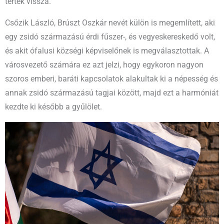
tértek vissza.
Csőzik László, Brúszt Oszkár nevét külön is megemlített, aki
egy zsidó származású érdi fűszer-, és vegyeskereskedő volt,
és akit ófalusi községi képviselőnek is megválasztottak. A
városvezető számára ez azt jelzi, hogy egykoron nagyon
szoros emberi, baráti kapcsolatok alakultak ki a népesség és
annak zsidó származású tagjai között, majd ezt a harmóniát
kezdte ki később a gyűlölet.