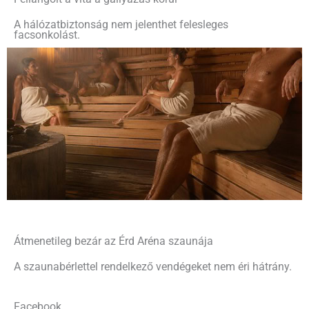
A hálózatbiztonság nem jelenthet felesleges
facsonkolást.
Átmenetileg bezár az Érd Aréna szaunája
A szaunabérlettel rendelkező vendégeket nem éri hátrány.
Facebook