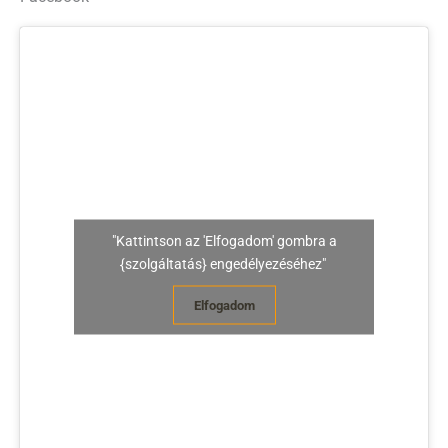
"Kattintson az 'Elfogadom' gombra a
{szolgáltatás} engedélyezéséhez"
Elfogadom