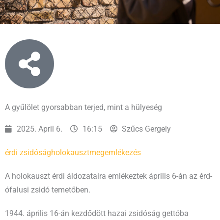
A gyűlölet gyorsabban terjed, mint a hülyeség
2025. April 6.
16:15
Szűcs Gergely
érdi zsidóság
holokauszt
megemlékezés
A holokauszt érdi áldozataira emlékeztek április 6-án az érd-
ófalusi zsidó temetőben.
1944. április 16-án kezdődött hazai zsidóság gettóba