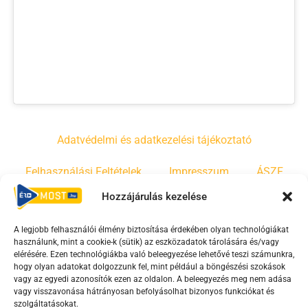
Adatvédelmi és adatkezelési tájékoztató
Felhasználási Feltételek
Impresszum
ÁSZF
Hozzájárulás kezelése
Irányelvek
Moderálási szabályzat
A legjobb felhasználói élmény biztosítása érdekében olyan technológiákat
használunk, mint a cookie-k (sütik) az eszközadatok tárolására és/vagy
F
Y
T
elérésére. Ezen technológiákba való beleegyezése lehetővé teszi számunkra,
hogy olyan adatokat dolgozzunk fel, mint például a böngészési szokások
a
o
i
vagy az egyedi azonosítók ezen az oldalon. A beleegyezés meg nem adása
c
u
k
vagy visszavonása hátrányosan befolyásolhat bizonyos funkciókat és
e
t
t
szolgáltatásokat.