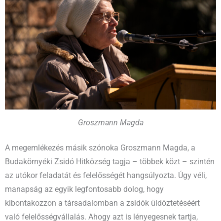
Groszmann Magda
A megemlékezés másik szónoka Groszmann Magda, a
Budakörnyéki Zsidó Hitközség tagja – többek közt – szintén
az utókor feladatát és felelősségét hangsúlyozta. Úgy véli,
manapság az egyik legfontosabb dolog, hogy
kibontakozzon a társadalomban a zsidók üldöztetéséért
való felelősségvállalás. Ahogy azt is lényegesnek tartja,