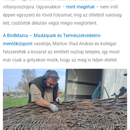
villanyoszlopra. Ugyanakkor –
mint megírtuk
– nem volt
éppen egyszerű és rövid folyamat, míg az ötletből valóság
lett, csütörtök délután végül mégis megtörtént.
A BirdMania – Madárpark és Természetvédelmi-
mentőközpont
vezetője, Márton Vlad András és kollégái
felszerelték a kosarat az említett oszlop tetejére, így most
már csak a gólyákon múlik, hogy az meg is teljen élettel.