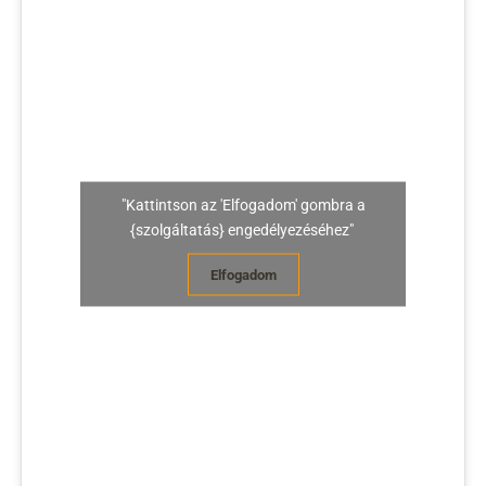
"Kattintson az 'Elfogadom' gombra a
{szolgáltatás} engedélyezéséhez"
Elfogadom