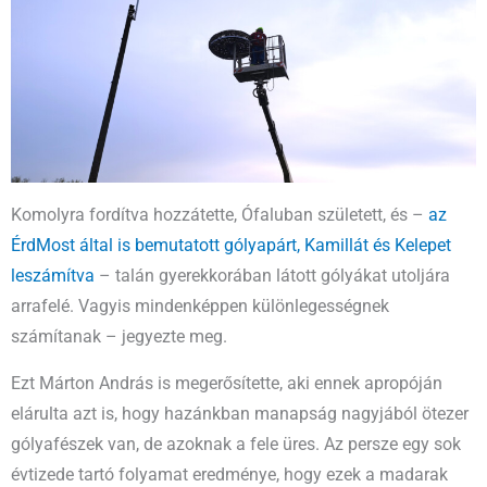
Komolyra fordítva hozzátette, Ófaluban született, és –
az
ÉrdMost által is bemutatott gólyapárt, Kamillát és Kelepet
leszámítva
– talán gyerekkorában látott gólyákat utoljára
arrafelé. Vagyis mindenképpen különlegességnek
számítanak – jegyezte meg.
Ezt Márton András is megerősítette, aki ennek apropóján
elárulta azt is, hogy hazánkban manapság nagyjából ötezer
gólyafészek van, de azoknak a fele üres. Az persze egy sok
évtizede tartó folyamat eredménye, hogy ezek a madarak