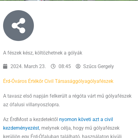
A fészek kész, költözhetnek a gólyák
2024. March 23.
08:45
Szűcs Gergely
Érd-Óváros Értékőr Civil Társaság
gólya
gólyafészek
A tavasz első napján felkerült a régóta várt mű gólyafészek
az ófalusi villanyoszlopra.
Az ÉrdMost a kezdetektől
nyomon követi azt a civil
kezdeményezést
, melynek célja, hogy mű gólyafészek
kerüljön egy Érd-Ófaluban található, használaton kívüli