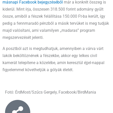
másnapi Facebook bejegyzéséből
már a konkrét összeg is
kiderül. Mint írja, összesen 318.500 forint adomány gyűlt
össze, amiből a fészek felállítása 150.000 Ft-ba került, így
pedig a fennmaradó pénzből a másik tervüket is meg tudják
majd valósítani, ami valamilyen „madaras” program
megszervezését jelenti.
A posztból azt is megtudhatjuk, amennyiben a várva várt
lakók beköltöznének a fészekbe, akkor egy lelkes civil
kamerát telepítene a közelébe, amin keresztül éjjel-nappal
figyelemmel követhetjük a gólyák életét.
Fotó: ÉrdMost/Szűcs Gergely, Facebook/BirdMania