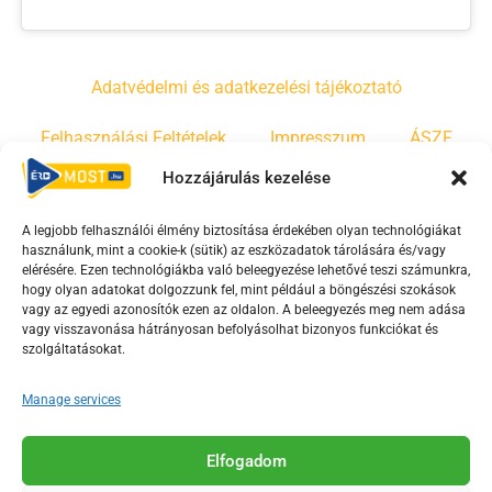
Adatvédelmi és adatkezelési tájékoztató
Felhasználási Feltételek
Impresszum
ÁSZF
Hozzájárulás kezelése
Irányelvek
Moderálási szabályzat
A legjobb felhasználói élmény biztosítása érdekében olyan technológiákat
használunk, mint a cookie-k (sütik) az eszközadatok tárolására és/vagy
F
Y
T
elérésére. Ezen technológiákba való beleegyezése lehetővé teszi számunkra,
a
o
i
hogy olyan adatokat dolgozzunk fel, mint például a böngészési szokások
vagy az egyedi azonosítók ezen az oldalon. A beleegyezés meg nem adása
c
u
k
vagy visszavonása hátrányosan befolyásolhat bizonyos funkciókat és
e
t
t
szolgáltatásokat.
b
u
o
o
b
k
Manage services
o
e
Az Érd Média médiaszolgáltatási tevékenységét a
k
-
Elfogadom
Médiatanács a Magyar Média Mecenatúra program
-
s