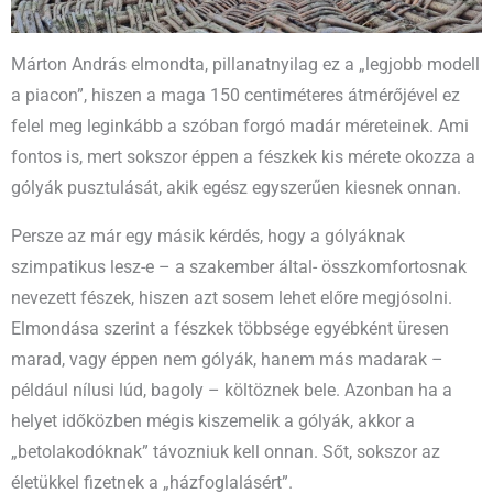
Márton András elmondta, pillanatnyilag ez a „legjobb modell
a piacon”, hiszen a maga 150 centiméteres átmérőjével ez
felel meg leginkább a szóban forgó madár méreteinek. Ami
fontos is, mert sokszor éppen a fészkek kis mérete okozza a
gólyák pusztulását, akik egész egyszerűen kiesnek onnan.
Persze az már egy másik kérdés, hogy a gólyáknak
szimpatikus lesz-e – a szakember által- összkomfortosnak
nevezett fészek, hiszen azt sosem lehet előre megjósolni.
Elmondása szerint a fészkek többsége egyébként üresen
marad, vagy éppen nem gólyák, hanem más madarak –
például nílusi lúd, bagoly – költöznek bele. Azonban ha a
helyet időközben mégis kiszemelik a gólyák, akkor a
„betolakodóknak” távozniuk kell onnan. Sőt, sokszor az
életükkel fizetnek a „házfoglalásért”.