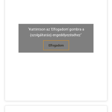
"Kattintson az 'Elfogadom' gombra a
{szolgáltatás} engedélyezéséhez"
Elfogadom