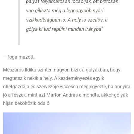
pályát folyamatosan locsolják, ott biztosan
van giliszta még a legnagyobb nyári
szikkadtságban is. A hely is szellős, a
gólya ki tud repülni minden irányba”
– fogalmazott.
Mészáros Ildikó szintén nagyon bízik a gólyákban, hogy
megtetszik nekik a hely. A kezdeményezés egyik
ötletgazdája és szervezője viccesen megjegyezte, ha annyira
jó a fészek, mint azt Márton András elmondta, akkor gólyák
híján beköltözik oda ő.