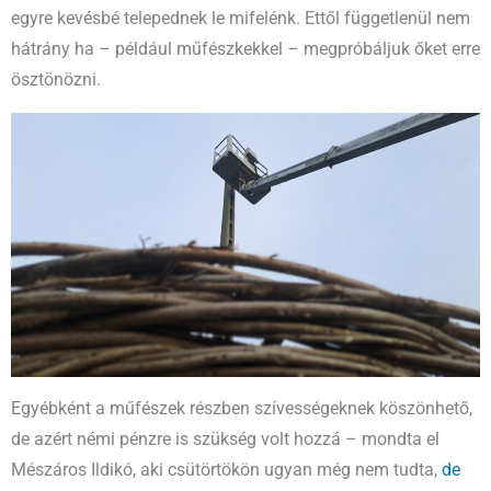
egyre kevésbé telepednek le mifelénk. Ettől függetlenül nem
hátrány ha – például műfészkekkel – megpróbáljuk őket erre
ösztönözni.
Egyébként a műfészek részben szívességeknek köszönhető,
de azért némi pénzre is szükség volt hozzá – mondta el
Mészáros Ildikó, aki csütörtökön ugyan még nem tudta,
de