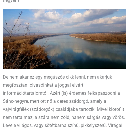
hegyen?
De nem akar ez egy megúszós cikk lenni, nem akarjuk
megfosztani olvasóinkat a joggal elvárt
információtartalomtól. Azért (is) érdemes felkapaszodni a
Sánc-hegyre, mert ott nő a deres szádorgó, amely a
vajvirágfélék (szádorgók) családjába tartozik. Mivel klorofilt
nem tartalmaz, a szára nem zöld, hanem sárgás vagy vörös.
Levele világos, vagy sötétbarna színű, pikkelyszerű. Virágai