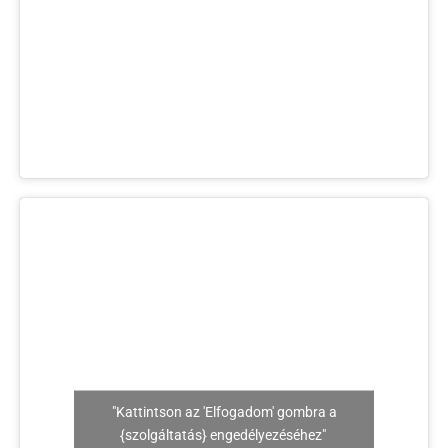
"Kattintson az 'Elfogadom' gombra a
{szolgáltatás} engedélyezéséhez"