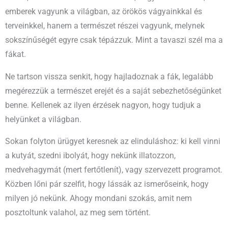
emberek vagyunk a világban, az örökös vágyainkkal és
terveinkkel, hanem a természet részei vagyunk, melynek
sokszínűségét egyre csak tépázzuk. Mint a tavaszi szél ma a
fákat.
Ne tartson vissza senkit, hogy hajladoznak a fák, legalább
megérezzük a természet erejét és a saját sebezhetőségünket
benne. Kellenek az ilyen érzések nagyon, hogy tudjuk a
helyünket a világban.
Sokan folyton ürügyet keresnek az elinduláshoz: ki kell vinni
a kutyát, szedni ibolyát, hogy nekünk illatozzon,
medvehagymát (mert fertőtlenít), vagy szervezett programot.
Közben lőni pár szelfit, hogy lássák az ismerőseink, hogy
milyen jó nekünk. Ahogy mondani szokás, amit nem
posztoltunk valahol, az meg sem történt.