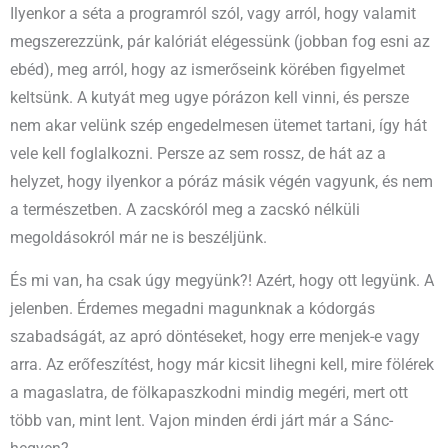
Ilyenkor a séta a programról szól, vagy arról, hogy valamit
megszerezzünk, pár kalóriát elégessünk (jobban fog esni az
ebéd), meg arról, hogy az ismerőseink körében figyelmet
keltsünk. A kutyát meg ugye pórázon kell vinni, és persze
nem akar velünk szép engedelmesen ütemet tartani, így hát
vele kell foglalkozni. Persze az sem rossz, de hát az a
helyzet, hogy ilyenkor a póráz másik végén vagyunk, és nem
a természetben. A zacskóról meg a zacskó nélküli
megoldásokról már ne is beszéljünk.
És mi van, ha csak úgy megyünk?! Azért, hogy ott legyünk. A
jelenben. Érdemes megadni magunknak a kódorgás
szabadságát, az apró döntéseket, hogy erre menjek-e vagy
arra. Az erőfeszítést, hogy már kicsit lihegni kell, mire fölérek
a magaslatra, de fölkapaszkodni mindig megéri, mert ott
több van, mint lent. Vajon minden érdi járt már a Sánc-