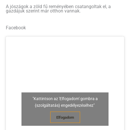
A jószágok a zöld fű reményében csatangoltak el, a
gazdájuk szerint már otthon vannak.
Facebook
"Kattintson az 'Elfogadom' gombra a
{szolgáltatás} engedélyezéséhez"
Elfogadom