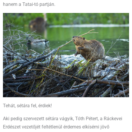
hanem a Tatai-tó partján.
Tehát, sétára fel, érdiek!
Aki pedig szervezett sétára vágyik, Tóth Pétert, a Ráckevei
Erdészet vezetőjét feltétlenül érdemes elkísérni jövő