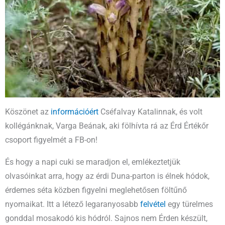
Köszönet az
információért
Cséfalvay Katalinnak, és volt
kollégánknak, Varga Beának, aki fölhívta rá az Érd Értékőr
csoport figyelmét a FB-on!
És hogy a napi cuki se maradjon el, emlékeztetjük
olvasóinkat arra, hogy az érdi Duna-parton is élnek hódok,
érdemes séta közben figyelni meglehetősen föltűnő
nyomaikat. Itt a létező legaranyosabb
felvétel
egy türelmes
gonddal mosakodó kis hódról. Sajnos nem Érden készült,