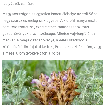
ibolyáskék színűek.
Magyarországon az egyetlen ismert élőhelye az érdi Sánc-
hegy száraz és meleg sziklagyepe. A klorofil hiánya miatt
nem fotoszintetizál, ezért életben maradásához más
gazdanövényekre van szüksége. Minden vajvirágfélének
megvan a maga gazdanövénye, a deres szádorgó a
különböző ürömfajokat kedveli, Érden az osztrák üröm, vagy
a mezei üröm gyökereit fonja körbe.