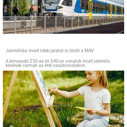
Járműhiba miatt több járatot is törölt a MÁV
A kimaradó Z30-as és S40-es vonatok miatt jelentős
késések vannak az érdi vasútvonalakon.