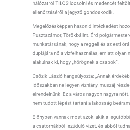
hálózatról TILOS locsolni és medencét feltöl
ellenőrzéséről a jegyző gondoskodik.
Megelőzésképpen hasonló intézkedést hozott
Pusztazámor, Törökbálint. Érd polgármeste
munkatársának, hogy a reggeli és az esti ó
duplájára nő a vízfelhasználás, emiatt oly
alakulnak ki, hogy „hörögnek a csapok”.
Csőzik László hangsúlyozta: „Annak érdekéb
időszakban ne legyen vízhiány, muszáj részl
elrendelnünk. Ez a város nagyon nagyra nőtt, 
nem tudott lépést tartani a lakosság beáraml
Előnyben vannak most azok, akik a legutóbb
a csatornákból lezúduló vizet, és abból tudn