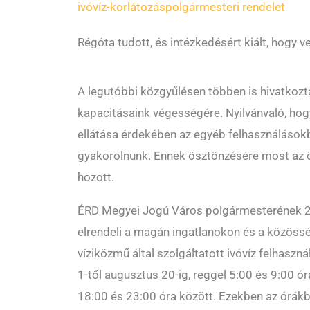
ivóvíz-korlátozás
polgármesteri rendelet
Régóta tudott, és intézkedésért kiált, hogy v
A legutóbbi közgyűlésen többen is hivatkozta
kapacitásaink végességére. Nyilvánvaló, hog
ellátása érdekében az egyéb felhasználások
gyakorolnunk. Ennek ösztönzésére most az 
hozott.
ÉRD Megyei Jogú Város polgármesterének 20
elrendeli a magán ingatlanokon és a közösség
víziközmű által szolgáltatott ivóvíz felhaszn
1-től augusztus 20-ig, reggel 5:00 és 9:00 ór
18:00 és 23:00 óra között. Ezekben az órákb