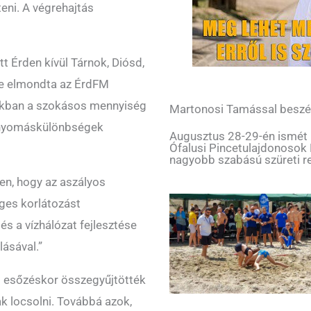
teni. A végrehajtás
 Érden kívül Tárnok, Diósd,
re elmondta az ÉrdFM
rákban a szokásos mennyiség
Martonosi Tamással beszé
an nyomáskülönbségek
Augusztus 28-29-én ismét me
Ófalusi Pincetulajdonosok
nagyobb szabású szüreti r
en, hogy az aszályos
eges korlátozást
és a vízhálózat fejlesztése
ásával.”
i esőzéskor összegyűjtötték
ak locsolni. Továbbá azok,