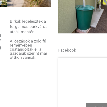
Birkák legelésztek a
forgalmas parkvárosi
utcák mentén
i
n
A jószágok a zöld fű
reményében
i
csatangoltak el, a
Facebook
gazdájuk szerint már
otthon vannak.