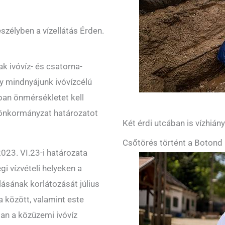
eszélyben a vízellátás Érden.
k ivóvíz- és csatorna-
y mindnyájunk ivóvízcélú
ban önmérsékletet kell
önkormányzat határozatot
Két érdi utcában is vízhián
Csőtörés történt a Botond 
23. VI.23-i határozata
i vízvételi helyeken a
álásának korlátozását július
a között, valamint este
an a közüzemi ivóvíz