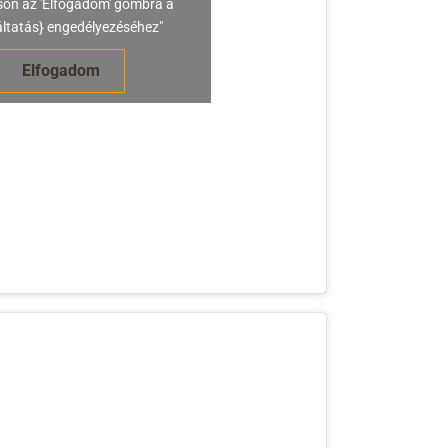
son az 'Elfogadom' gombra a
áltatás} engedélyezéséhez"
Elfogadom