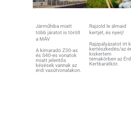
Rajzold le álmaid
Járműhiba miatt
kertjét, és nyerj!
több járatot is törölt
a MÁV
Rajzpályázatot írt k
kertészkedés/az é
A kimaradó Z30-as
kiskertem
és S40-es vonatok
témakörben az Érd
miatt jelentős
Kertbarátkör.
késések vannak az
érdi vasútvonalakon.