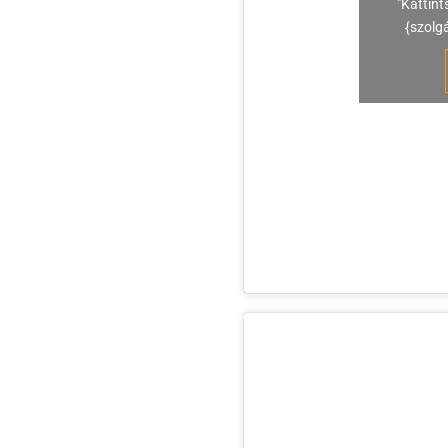
"Kattint
{szolg