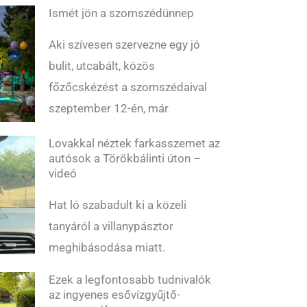
Ismét jön a szomszédünnep
Aki szívesen szervezne egy jó
bulit, utcabált, közös
főzőcskézést a szomszédaival
szeptember 12-én, már
Lovakkal néztek farkasszemet az
autósok a Törökbálinti úton –
videó
Hat ló szabadult ki a közeli
tanyáról a villanypásztor
meghibásodása miatt.
Ezek a legfontosabb tudnivalók
az ingyenes esővízgyűjtő-