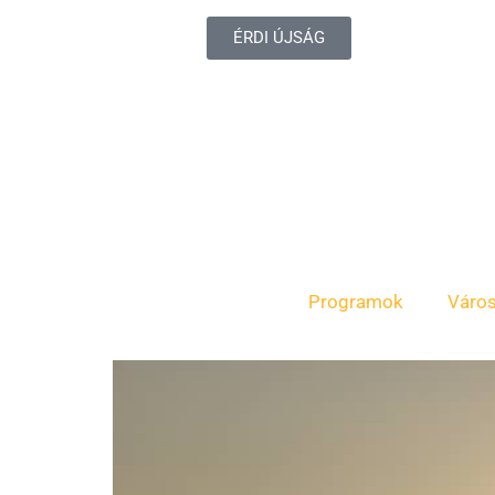
ÉRDI ÚJSÁG
Programok
Váro