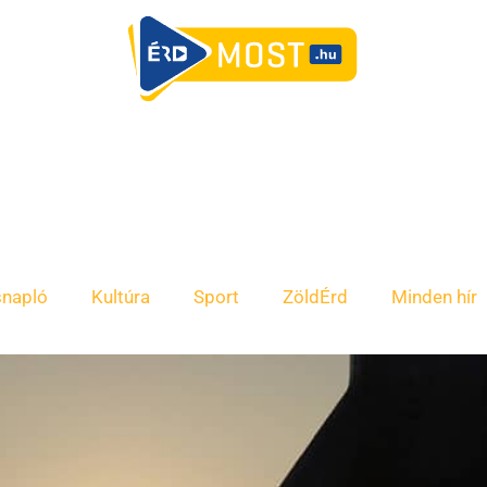
snapló
Kultúra
Sport
ZöldÉrd
Minden hír