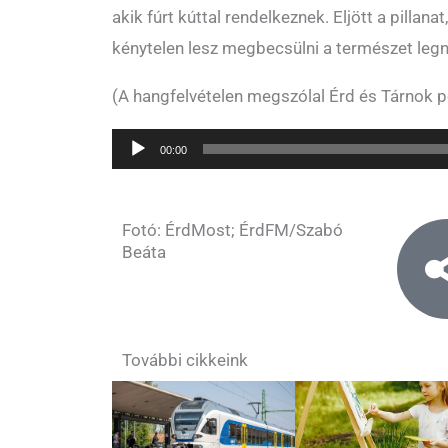
akik fúrt kúttal rendelkeznek. Eljött a pillana
kénytelen lesz megbecsülni a természet legn
(A hangfelvételen megszólal Érd és Tárnok 
Audio
00:00
Player
Fotó: ÉrdMost; ÉrdFM/Szabó
Beáta
További cikkeink