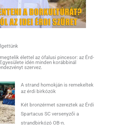
lgettünk
gtelik élettel az ófalusi pincesor: az Érd-
 Egyesülete idén minden korábbinál
endezvényt szervez.
A strand homokján is remekeltek
az érdi birkózók
Két bronzérmet szereztek az Érdi
Spartacus SC versenyzői a
strandbirkózó OB-n.