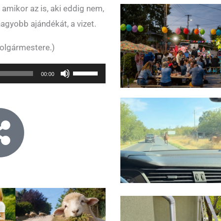
t, amikor az is, aki eddig nem,
agyobb ajándékát, a vizet.
polgármestere.)
Use
00:00
Up/Down
Arrow
keys
to
increase
or
decrease
volume.