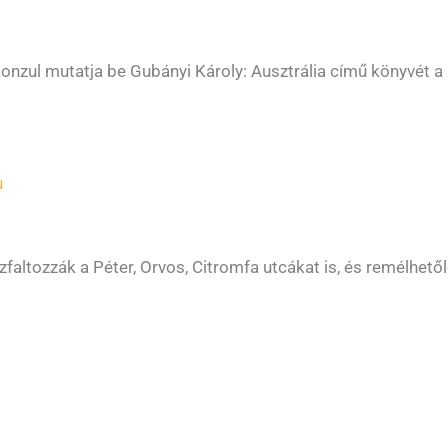
onzul mutatja be Gubányi Károly: Ausztrália című könyvét 
u
szfaltozzák a Péter, Orvos, Citromfa utcákat is, és remélhető