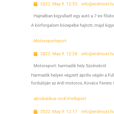
2022. May 9. 12:53
info@erdmost.h
Hajnalban kigyulladt egy autó a 7-es főút
A körforgalom közepébe hajtott, majd kigyu
Motorsport
sport
2022. May 9. 12:28
info@erdmost.h
Motorsport: harmadik hely Szolnokról
Harmadik helyen végzett április végén a F
fordulóján az érdi motoros, Kovács Ferenc 
akrobatikus rock’n’roll
sport
2022. May 9. 12:17
info@erdmost.h