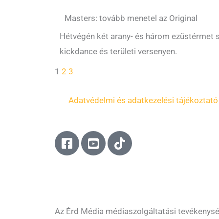
Masters: tovább menetel az Original
Hétvégén két arany- és három ezüstérmet s
kickdance és területi versenyen.
1
2
3
Adatvédelmi és adatkezelési tájékoztató
F
Y
T
a
o
i
c
u
k
e
t
t
b
u
o
o
b
k
o
e
Az Érd Média médiaszolgáltatási tevékenys