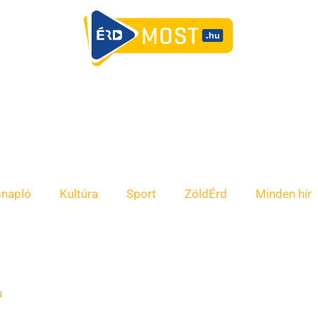
snapló
Kultúra
Sport
ZöldÉrd
Minden hír
u