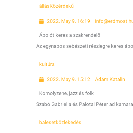
állás
Közérdekű
2022. May 9. 16:19
info@erdmost.h
Ápolót keres a szakrendelő
Az egynapos sebészeti részlegre keres ápo
kultúra
2022. May 9. 15:12
Ádám Katalin
Komolyzene, jazz és folk
Szabó Gabriella és Palotai Péter ad kamar
baleset
közlekedés