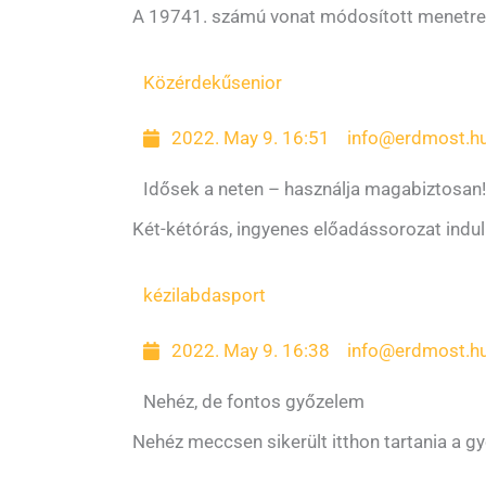
A 19741. számú vonat módosított menetrend 
Közérdekű
senior
2022. May 9. 16:51
info@erdmost.h
Idősek a neten – használja magabiztosan!
Két-kétórás, ingyenes előadássorozat indul
kézilabda
sport
2022. May 9. 16:38
info@erdmost.h
Nehéz, de fontos győzelem
Nehéz meccsen sikerült itthon tartania a g