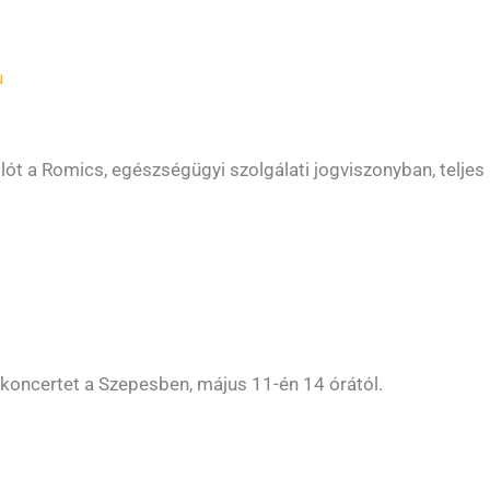
u
lót a Romics, egészségügyi szolgálati jogviszonyban, telje
akoncertet a Szepesben, május 11-én 14 órától.