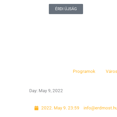
ÉRDI ÚJSÁG
Programok
Váro
Day: May 9, 2022
Page
Page
Page
2022. May 9. 23:59
info@erdmost.h