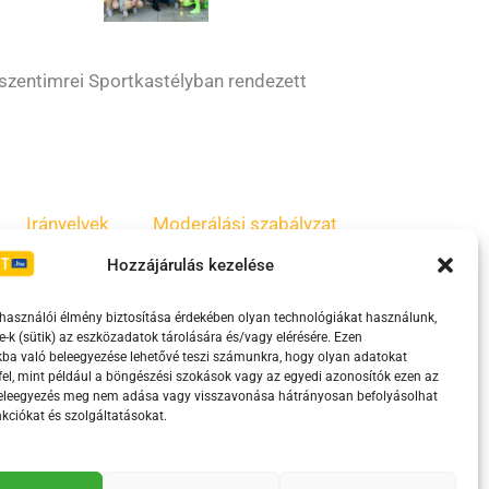
szentimrei Sportkastélyban rendezett
Irányelvek
Moderálási szabályzat
Hozzájárulás kezelése
lhasználói élmény biztosítása érdekében olyan technológiákat használunk,
e-k (sütik) az eszközadatok tárolására és/vagy elérésére. Ezen
ba való beleegyezése lehetővé teszi számunkra, hogy olyan adatokat
el, mint például a böngészési szokások vagy az egyedi azonosítók ezen az
beleegyezés meg nem adása vagy visszavonása hátrányosan befolyásolhat
kciókat és szolgáltatásokat.
eretében támogatja.