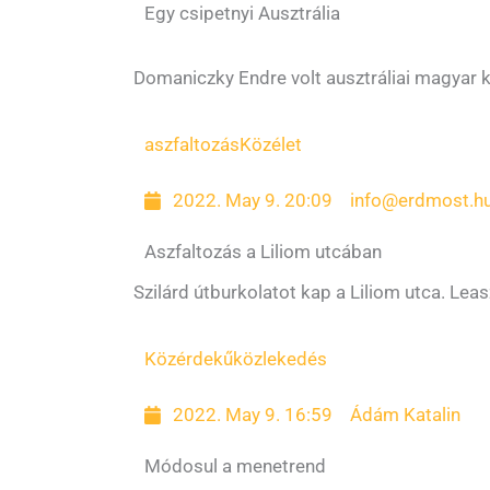
Egy csipetnyi Ausztrália
Domaniczky Endre volt ausztráliai magyar k
aszfaltozás
Közélet
2022. May 9. 20:09
info@erdmost.h
Aszfaltozás a Liliom utcában
Szilárd útburkolatot kap a Liliom utca. Lea
Közérdekű
közlekedés
2022. May 9. 16:59
Ádám Katalin
Módosul a menetrend