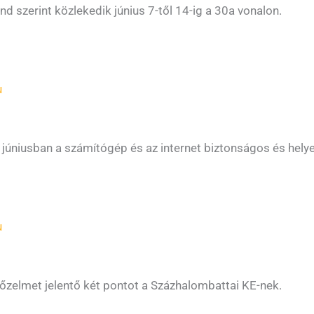
szerint közlekedik június 7-től 14-ig a 30a vonalon.
u
 júniusban a számítógép és az internet biztonságos és helye
u
yőzelmet jelentő két pontot a Százhalombattai KE-nek.