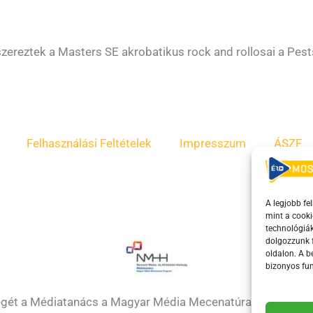
zereztek a Masters SE akrobatikus rock and rollosai a Pest
Felhasználási Feltételek
Impresszum
ÁSZF
A legjobb fe
mint a cooki
technológiák
dolgozzunk f
oldalon. A 
bizonyos fun
égét a Médiatanács a Magyar Média Mecenatúra program k