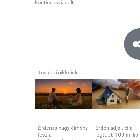
kontinensviadalt.
További cikkeink
Érden is nagy élmény
Érden adják el a
lesz a
legtöbb 100 millió