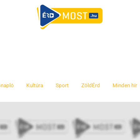
snapló
Kultúra
Sport
ZöldÉrd
Minden hír