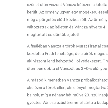
szünet után viszont Váncza kétszer is kitolta
került. Az örmény ugyan egy mögékerüléssel
még a pörgetés előtt közbeszólt. Az örmény
változtattak az ítéleten és Váncza növelte 4–
megtartott és döntőbe jutott.
A fináléban Váncza a török Murat Firattal csa
kezdett a Fradi tehetsége, de a bírók mégis 
aki viszont lenti helyzetből jól védekezett, F
ütemben dobta el Vánczát és 3–0-s előnybe 
A második menetben Váncza próbálkozhatott 
akciózni a török ellen, aki előnyét megtartva 
bajnok, míg a néhány hét múlva 23. szülinap
győztes Váncza ezüstéremmel zárta a budape