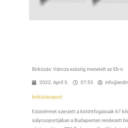
Birkózás: Váncza ezüstig menetelt az Eb-n
2022. April 3.
07:53
info@erdm
birkózás
sport
Ezüstérmet szerzett a kötöttfogásúak 67 k
súlycsoportjában a Budapesten rendezett b