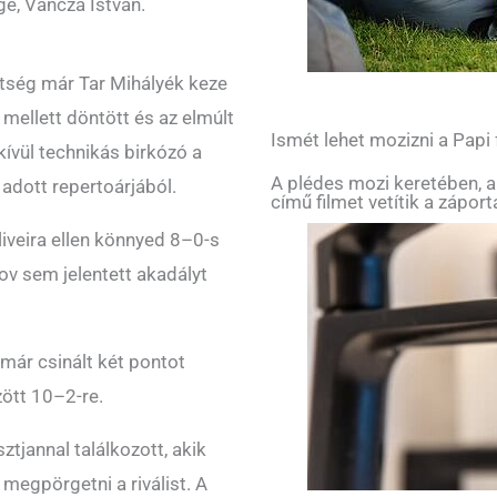
e, Váncza István.
etség már Tar Mihályék keze
 mellett döntött és az elmúlt
Ismét lehet mozizni a Papi
ívül technikás birkózó a
A plédes mozi keretében, a
 adott repertoárjából.
című filmet vetítik a zápor
iveira ellen könnyed 8–0-s
mov sem jelentett akadályt
ár csinált két pontot
zött 10–2-re.
tjannal találkozott, akik
megpörgetni a riválist. A