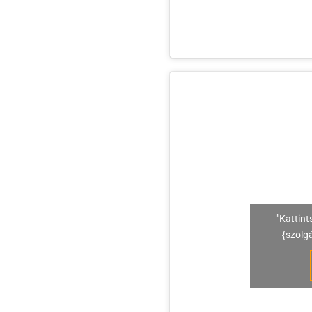
"Kattint
{szolg