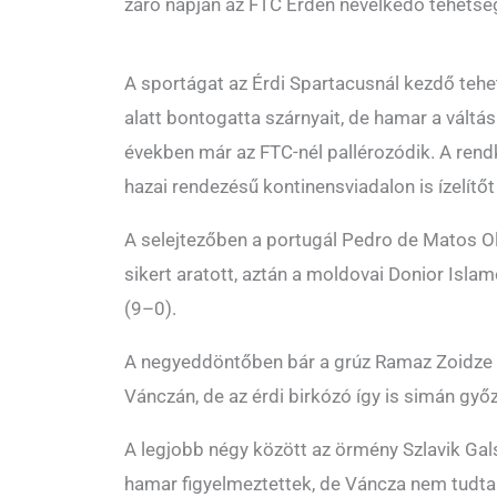
záró napján az FTC Érden nevelkedő tehetség
A sportágat az Érdi Spartacusnál kezdő teh
alatt bontogatta szárnyait, de hamar a váltás
években már az FTC-nél pallérozódik. A rendk
hazai rendezésű kontinensviadalon is ízelítőt
A selejtezőben a portugál Pedro de Matos Ol
sikert aratott, aztán a moldovai Donior Isla
(9–0).
A negyeddöntőben bár a grúz Ramaz Zoidze m
Vánczán, de az érdi birkózó így is simán győ
A legjobb négy között az örmény Szlavik Galsz
hamar figyelmeztettek, de Váncza nem tudta 