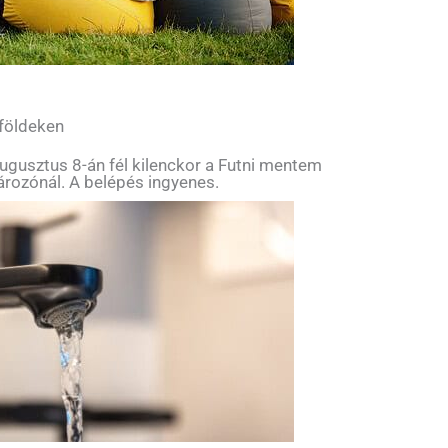
 földeken
ugusztus 8-án fél kilenckor a Futni mentem
tározónál. A belépés ingyenes.