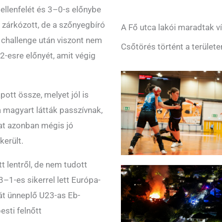
 ellenfelét és 3–0-s előnybe
 zárkózott, de a szőnyegbíró
A Fő utca lakói maradtak ví
 challenge után viszont nem
Csőtörés történt a területe
2-esre előnyét, amit végig
pott össze, melyet jól is
a magyart látták passzívnak,
irat azonban mégis jó
került.
lentről, de nem tudott
3–1-es sikerrel lett Európa-
ját ünneplő U23-as Eb-
sti felnőtt