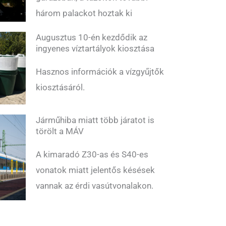
három palackot hoztak ki
Augusztus 10-én kezdődik az
ingyenes víztartályok kiosztása
Hasznos információk a vízgyűjtők
kiosztásáról.
Járműhiba miatt több járatot is
törölt a MÁV
A kimaradó Z30-as és S40-es
vonatok miatt jelentős késések
vannak az érdi vasútvonalakon.