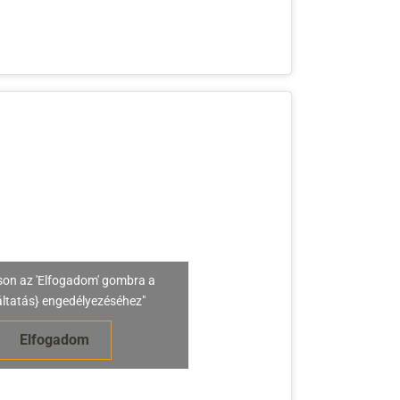
son az 'Elfogadom' gombra a
áltatás} engedélyezéséhez"
Elfogadom