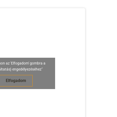
son az 'Elfogadom' gombra a
áltatás} engedélyezéséhez"
Elfogadom