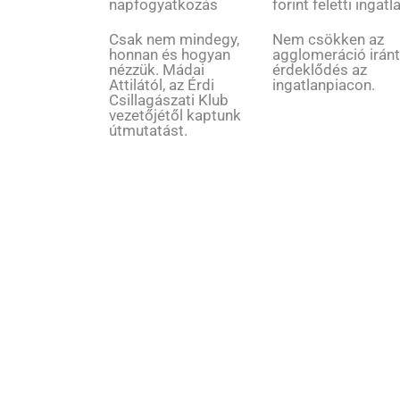
napfogyatkozás
forint feletti ingatl
Csak nem mindegy,
Nem csökken az
honnan és hogyan
agglomeráció iránt
nézzük. Mádai
érdeklődés az
Attilától, az Érdi
ingatlanpiacon.
Csillagászati Klub
vezetőjétől kaptunk
útmutatást.