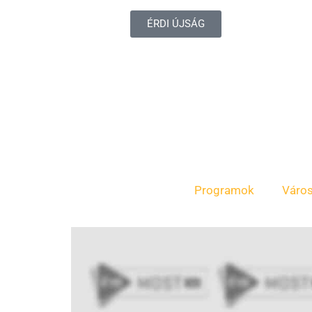
ÉRDI ÚJSÁG
Programok
Váro