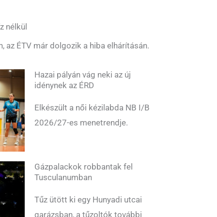
z nélkül
n, az ÉTV már dolgozik a hiba elhárításán.
Hazai pályán vág neki az új
idénynek az ÉRD
Elkészült a női kézilabda NB I/B
2026/27-es menetrendje.
Gázpalackok robbantak fel
Tusculanumban
Tűz ütött ki egy Hunyadi utcai
garázsban, a tűzoltók további