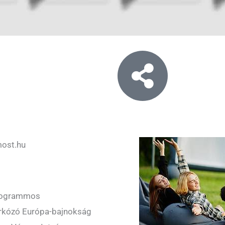
ost.hu
ilogrammos
irkózó Európa-bajnokság