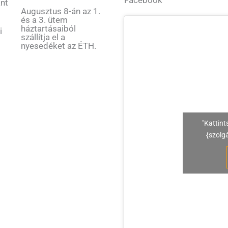
ant
Augusztus 8-án az 1.
és a 3. ütem
háztartásaiból
i
szállítja el a
nyesedéket az ÉTH.
"Kattint
{szolg