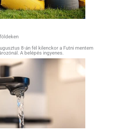
 földeken
ugusztus 8-án fél kilenckor a Futni mentem
tározónál. A belépés ingyenes.