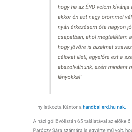
hogy ha az ÉRD velem kívánja f
akkor én azt nagy örömmel vál
nyári érkezésem óta nagyon jó
csapatban, ahol megtaláltam a
hogy jövőre is bizalmat szava
célokat illeti, egyelőre ezt a sze
abszolválnunk, ezért mindent
lányokkal”
– nyilatkozta Kántor a
handballerd.hu-nak.
A házi góllövőlistán 65 találatával az előkelő
Paróczy Sára számára is egyértelmű volt, hog