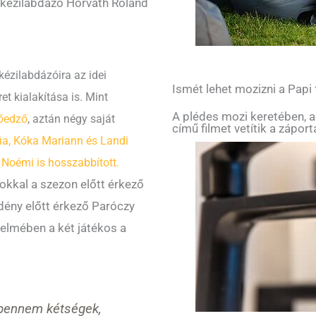
 kézilabdázó Horváth Roland
ézilabdázóira az idei
Ismét lehet mozizni a Papi
et kialakítása is. Mint
A plédes mozi keretében, a
tőedző
, aztán négy saját
című filmet vetítik a zápor
fia, Kóka Mariann és Landi
Noémi is hosszabbított.
okkal a szezon előtt érkező
 idény előtt érkező Paróczy
rtelmében a két játékos a
bennem kétségek,