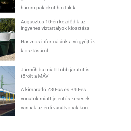
három palackot hoztak ki
Augusztus 10-én kezdődik az
ingyenes víztartályok kiosztása
Hasznos információk a vízgyűjtők
kiosztásáról.
Járműhiba miatt több járatot is
törölt a MÁV
A kimaradó Z30-as és S40-es
vonatok miatt jelentős késések
vannak az érdi vasútvonalakon.