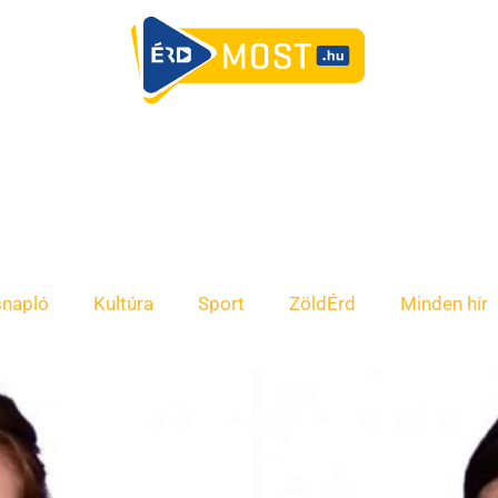
snapló
Kultúra
Sport
ZöldÉrd
Minden hír