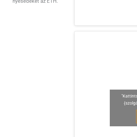
nyesedéket az ÉTH.
"Kattint
{szolg