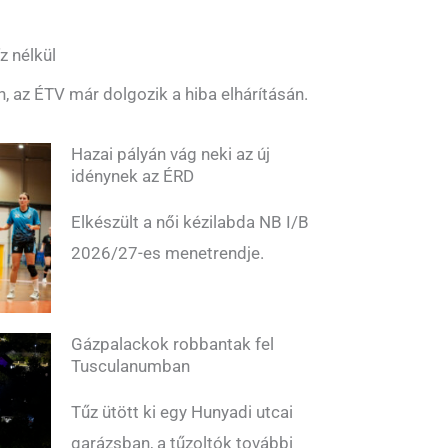
z nélkül
n, az ÉTV már dolgozik a hiba elhárításán.
Hazai pályán vág neki az új
idénynek az ÉRD
Elkészült a női kézilabda NB I/B
2026/27-es menetrendje.
Gázpalackok robbantak fel
Tusculanumban
Tűz ütött ki egy Hunyadi utcai
garázsban, a tűzoltók további