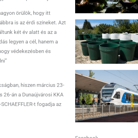
gyon örülök, hogy itt
bra is az érdi színeket. Azt
unk két év alatt és az a
dás legyen a cél, hanem a
 hogy védekezésben és
ni”
ságban, hiszen március 23-
s 26-án a Dunaújvárosi KKA
C-SCHAEFFLER-t fogadja az
Facebook