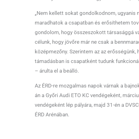
„Nem kellett sokat gondolkodnom, ugyanis na
maradhatok a csapatban és erősíthetem továb
gondolom, hogy összeszokott társasággá vált
célunk, hogy jövőre már ne csak a bennmara
középmezőny. Szerintem az az erősségünk,
támadásban is csapatként tudunk funkcionál
– árulta el a beálló.
Az ÉRD-re mozgalmas napok várnak a bajnok
án a Győri Audi ETO KC vendégeként, márciu
vendégeként lép pályára, majd 31-én a DVS
ÉRD Arénában.