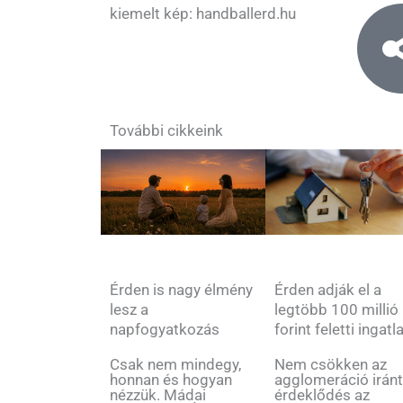
kiemelt kép: handballerd.hu
További cikkeink
Érden is nagy élmény
Érden adják el a
lesz a
legtöbb 100 millió
napfogyatkozás
forint feletti ingatl
Csak nem mindegy,
Nem csökken az
honnan és hogyan
agglomeráció iránt
nézzük. Mádai
érdeklődés az