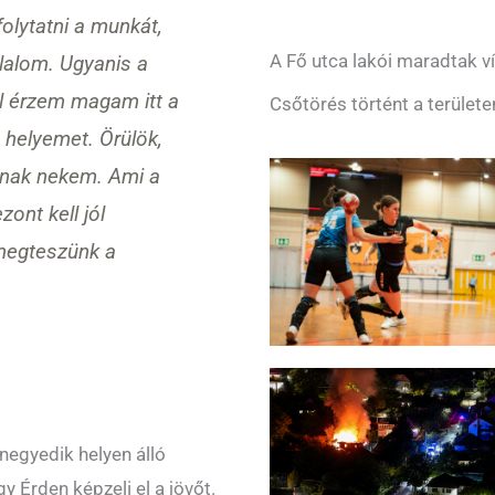
olytatni a munkát,
A Fő utca lakói maradtak ví
lalom. Ugyanis a
l érzem magam itt a
Csőtörés történt a területe
 helyemet. Örülök,
znak nekem. Ami a
zont kell jól
 megteszünk a
 negyedik helyen álló
y Érden képzeli el a jövőt.