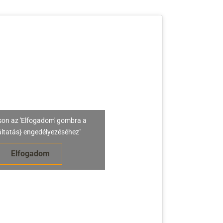
son az 'Elfogadom' gombra a
áltatás} engedélyezéséhez"
Elfogadom