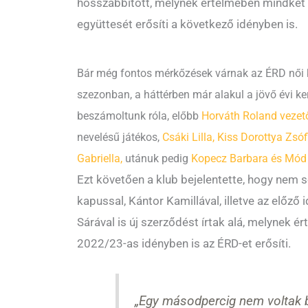
hosszabbított, melynek értelmében mindkét
együttesét erősíti a következő idényben is.
Bár még fontos mérkőzések várnak az ÉRD női k
szezonban, a háttérben már alakul a jövő évi ker
beszámoltunk róla, előbb
Horváth Roland veze
nevelésű játékos,
Csáki Lilla, Kiss Dorottya Zsó
Gabriella,
utánuk pedig
Kopecz Barbara és Mód 
Ezt követően a klub bejelentette, hogy nem s
kapussal, Kántor Kamillával, illetve az előző
Sárával is új szerződést írtak alá, melynek é
2022/23-as idényben is az ÉRD-et erősíti.
„Egy másodpercig nem voltak 