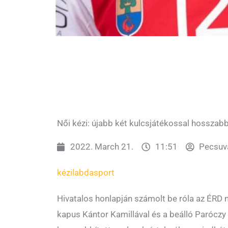
Női kézi: újabb két kulcsjátékossal hosszabb
2022. March 21.
11:51
Pecsuv
kézilabda
sport
Hivatalos honlapján számolt be róla az ÉRD 
kapus Kántor Kamillával és a beálló Paróczy 