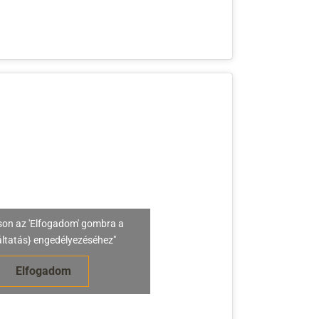
son az 'Elfogadom' gombra a
áltatás} engedélyezéséhez"
Elfogadom