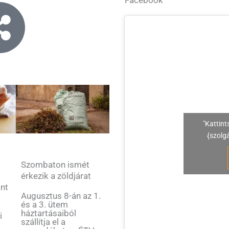
"Kattint
{szolg
Szombaton ismét
érkezik a zöldjárat
ant
Augusztus 8-án az 1.
és a 3. ütem
háztartásaiból
i
szállítja el a