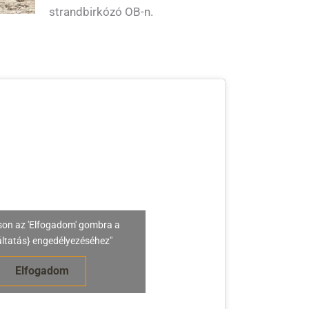
strandbirkózó OB-n.
son az 'Elfogadom' gombra a
áltatás} engedélyezéséhez"
Elfogadom