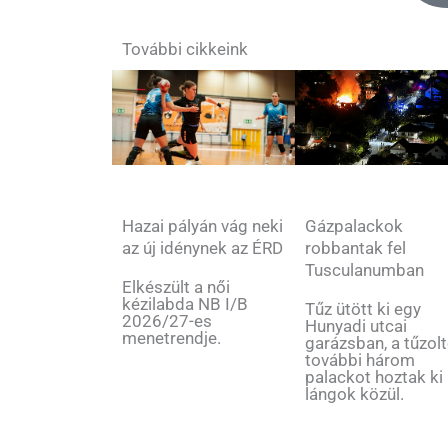
További cikkeink
Gázpalackok
Hazai pályán vág neki
robbantak fel
az új idénynek az ÉRD
Tusculanumban
Elkészült a női
kézilabda NB I/B
Tűz ütött ki egy
2026/27-es
Hunyadi utcai
menetrendje.
garázsban, a tűzol
további három
palackot hoztak ki
lángok közül.