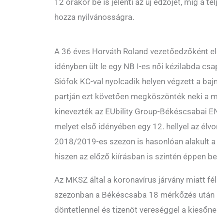
12 órakor be is jelenti az új edzőjét, míg a te
hozza nyilvánosságra.
A 36 éves Horváth Roland vezetőedzőként e
idényben ült le egy NB I-es női kézilabda csa
Siófok KC-val nyolcadik helyen végzett a ba
partján ezt követően megköszönték neki a 
kinevezték az EUbility Group-Békéscsabai 
melyet első idényében egy 12. hellyel az élvo
2018/2019-es szezon is hasonlóan alakult a 
hiszen az előző kiírásban is szintén éppen b
Az MKSZ által a koronavírus járvány miatt f
szezonban a Békéscsaba 18 mérkőzés után 
döntetlennel és tizenöt vereséggel a kiesőn