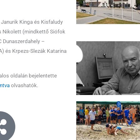
 Janurik Kinga és Kisfaludy
s Nikolett (mindkettő Siófok
HC Dunaszerdahely –
KA) és Krpezs-Slezák Katarina
alos oldalán bejelentette
intva
olvashatók.