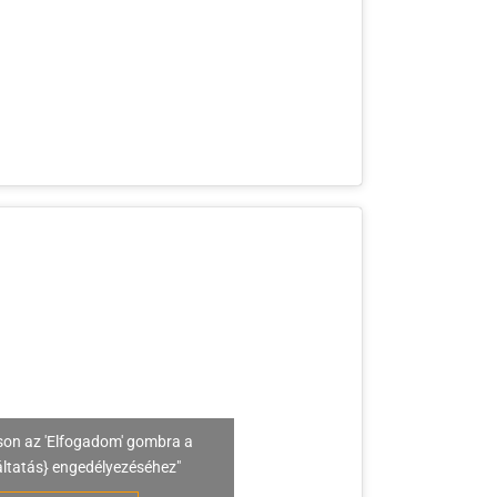
son az 'Elfogadom' gombra a
áltatás} engedélyezéséhez"