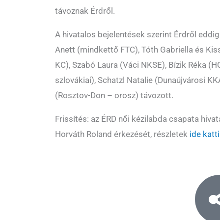
távoznak Érdről.
A hivatalos bejelentések szerint Érdről eddig
Anett (mindkettő FTC), Tóth Gabriella és Kis
KC), Szabó Laura (Váci NKSE), Bízik Réka (
szlovákiai), Schatzl Natalie (Dunaújvárosi K
(Rosztov-Don – orosz) távozott.
Frissítés: az ÉRD női kézilabda csapata hivat
Horváth Roland érkezését, részletek
ide katt