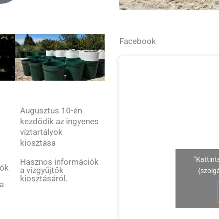
Facebook
Augusztus 10-én
kezdődik az ingyenes
víztartályok
kiosztása
"Kattint
Hasznos információk
tók
a vízgyűjtők
{szolg
kiosztásáról.
 a