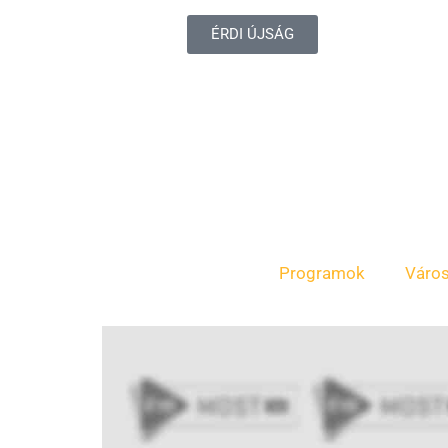
ÉRDI ÚJSÁG
Programok
Váro