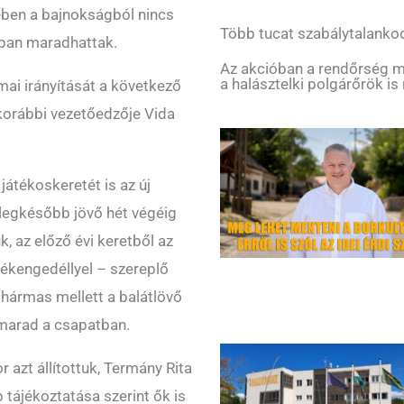
ében a bajnokságból nincs
Több tucat szabálytalankod
lban maradhattak.
Az akcióban a rendőrség me
a halásztelki polgárőrök is 
ai irányítását a következő
korábbi vezetőedzője Vida
játékoskeretét is az új
t legkésőbb jövő hét végéig
, az előző évi keretből az
tékengedéllyel – szereplő
a hármas mellett a balátlövő
 marad a csapatban.
 azt állítottuk, Termány Rita
 tájékoztatása szerint ők is