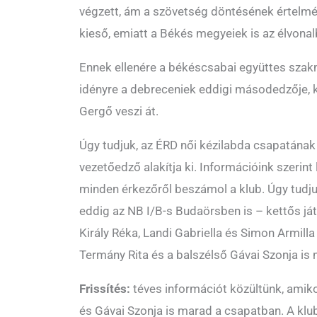
végzett, ám a szövetség döntésének értelm
kieső, emiatt a Békés megyeiek is az élvona
Ennek ellenére a békéscsabai együttes szakm
idényre a debreceniek eddigi másodedzője, 
Gergő veszi át.
Úgy tudjuk, az ÉRD női kézilabda csapatának 
vezetőedző alakítja ki. Információink szerin
minden érkezőről beszámol a klub. Úgy tudjuk
eddig az NB I/B-s Budaörsben is – kettős já
Király Réka, Landi Gabriella és Simon Armill
Termány Rita és a balszélső Gávai Szonja is
Frissítés:
téves információt közültünk, amikor
és Gávai Szonja is marad a csapatban. A klub