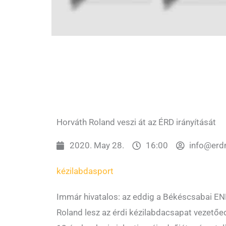
Horváth Roland veszi át az ÉRD irányítását
2020. May 28.
16:00
info@erd
kézilabda
sport
Immár hivatalos: az eddig a Békéscsabai ENK
Roland lesz az érdi kézilabdacsapat vezetőe