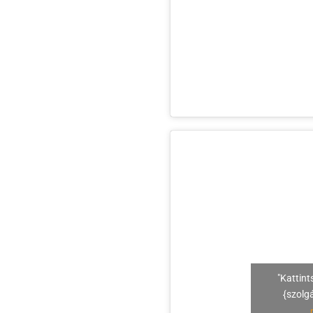
"Kattint
{szolg