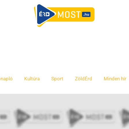
snapló
Kultúra
Sport
ZöldÉrd
Minden hír