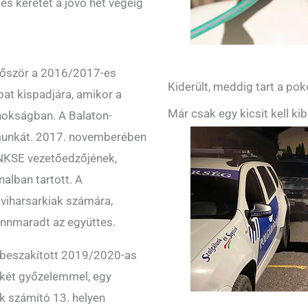
ljes keretet a jövő hét végéig
lőször a 2016/2017-es
Kiderült, meddig tart a pok
pat kispadjára, amikor a
Már csak egy kicsit kell ki
jnokságban. A Balaton-
munkát. 2017. novemberében
ENKSE vezetőedzőjének,
nalban tartott. A
viharsarkiak számára,
ennmaradt az együttes.
élbeszakított 2019/2020-as
két győzelemmel, egy
ek számító 13. helyen