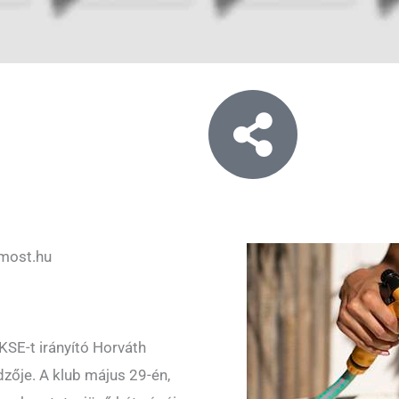
most.hu
SE-t irányító Horváth
dzője. A klub május 29-én,