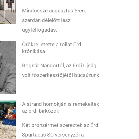
Mindössze augusztus 5-én,
szerdán délelőtt lesz
ügyfélfogadás.
Örökre letette a tollat Érd
krónikása
Bognár Nándortól, az Érdi Újság
volt főszerkesztőjétől búcsúzunk.
A strand homokján is remekeltek
az érdi birkózók
Két bronzérmet szereztek az Érdi
Spartacus SC versenyzői a