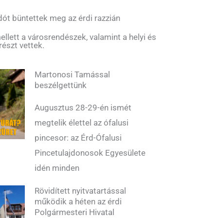
ót büntettek meg az érdi razzián
llett a városrendészek, valamint a helyi és
részt vettek.
Martonosi Tamással
beszélgettünk
Augusztus 28-29-én ismét
megtelik élettel az ófalusi
pincesor: az Érd-Ófalusi
Pincetulajdonosok Egyesülete
idén minden
Rövidített nyitvatartással
működik a héten az érdi
Polgármesteri Hivatal