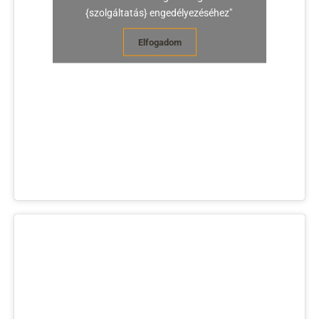
{szolgáltatás} engedélyezéséhez"
Elfogadom