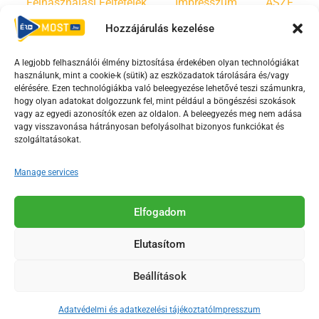
Felhasználási Feltételek
Impresszum
ÁSZF
Hozzájárulás kezelése
Irányelvek
Moderálási szabályzat
A legjobb felhasználói élmény biztosítása érdekében olyan technológiákat
használunk, mint a cookie-k (sütik) az eszközadatok tárolására és/vagy
F
Y
T
elérésére. Ezen technológiákba való beleegyezése lehetővé teszi számunkra,
a
o
i
hogy olyan adatokat dolgozzunk fel, mint például a böngészési szokások
vagy az egyedi azonosítók ezen az oldalon. A beleegyezés meg nem adása
c
u
k
vagy visszavonása hátrányosan befolyásolhat bizonyos funkciókat és
e
t
t
szolgáltatásokat.
b
u
o
o
b
k
Manage services
o
e
Az Érd Média médiaszolgáltatási tevékenységét a
k
-
Elfogadom
Médiatanács a Magyar Média Mecenatúra program
-
s
keretében támogatja.
Elutasítom
s
q
q
u
Beállítások
u
a
2018-2026. © Minden jog fenntartva, Érd Megyei Jogú Város
a
r
Polgármesteri Hivatal Média Osztálya
Adatvédelmi és adatkezelési tájékoztató
Impresszum