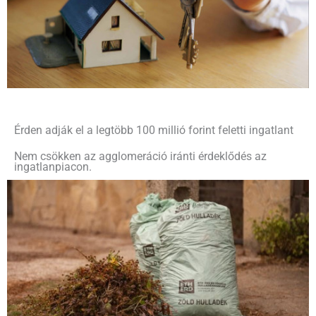
Érden adják el a legtöbb 100 millió forint feletti ingatlant
Nem csökken az agglomeráció iránti érdeklődés az
ingatlanpiacon.