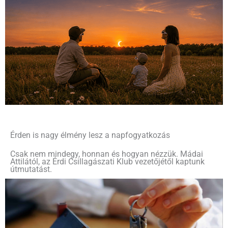
Érden is nagy élmény lesz a napfogyatkozás
Csak nem mindegy, honnan és hogyan nézzük. Mádai
Attilától, az Érdi Csillagászati Klub vezetőjétől kaptunk
útmutatást.