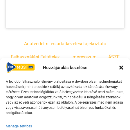
Adatvédelmi és adatkezelési tájékoztató
Felhasználási Feltételek
Impresszum
ÁSZF
Hozzájárulás kezelése
Irányelvek
Moderálási szabályzat
A legjobb felhasználói élmény biztosítása érdekében olyan technológiákat
használunk, mint a cookie-k (sütik) az eszközadatok tárolására és/vagy
F
Y
T
elérésére. Ezen technológiákba való beleegyezése lehetővé teszi számunkra,
a
o
i
hogy olyan adatokat dolgozzunk fel, mint például a böngészési szokások
vagy az egyedi azonosítók ezen az oldalon. A beleegyezés meg nem adása
c
u
k
vagy visszavonása hátrányosan befolyásolhat bizonyos funkciókat és
e
t
t
szolgáltatásokat.
b
u
o
o
b
k
Manage services