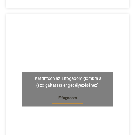
"Kattintson az 'Elfogadom' gombra a
{szolgáltatás} engedélyezéséhez"
Elfogadom