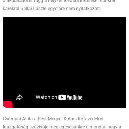
alakulásától is függ a helyzet további kezelése. Konkrét
károkról Sallai László egyelőre nem nyilatkozott.
Csámpai Attila a Pest Megyei Katasztrófavédelmi
Igazgatóság szóvivője megkeresésünkre elmondta, hogy a