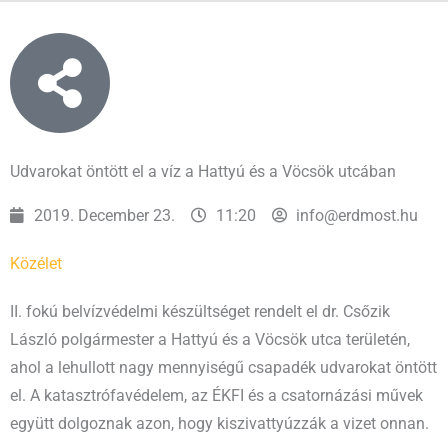
Udvarokat öntött el a víz a Hattyú és a Vöcsök utcában
2019. December 23.
11:20
info@erdmost.hu
Közélet
II. fokú belvízvédelmi készültséget rendelt el dr. Csőzik
László polgármester a Hattyú és a Vöcsök utca területén,
ahol a lehullott nagy mennyiségű csapadék udvarokat öntött
el. A katasztrófavédelem, az ÉKFI és a csatornázási művek
együtt dolgoznak azon, hogy kiszivattyúzzák a vizet onnan.