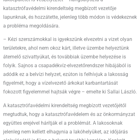
katasztrófavédelmi kirendeltség megbízott vezetője
lapunknak, és hozzátette, jelenleg több módon is védekeznek
a probléma megoldására.
– Kézi szerszámokkal is igyekszünk elvezetni a vizet olyan
területekre, ahol nem okoz kárt, illetve üzembe helyeztünk
átemelő szivattyúkat, és továbbiak üzembe helyezése is
folyik. Sajnos a csapadékvíz-elvezetőrendszer hibájából is
adódik ez a belvízi helyzet, ezúton is felhívjuk a lakosság
figyelmét, hogy a vízelvezető árkokat karbantartását
fokozott figyelemmel hajtsák végre – emelte ki Sallai László.
A katasztrófavédelmi kirendeltség megbízott vezetőjétől
megtudtuk, hogy a katasztrófavédelem és az önkormányzat
együttes erejével hárítják el a problémát. A lakosoknak
jelenleg nem kellett elhagynia a lakóhelyüket, az időjárás