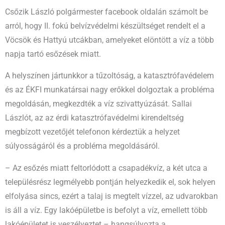
Csőzik László polgármester facebook oldalán számolt be
arról, hogy II. fokú belvízvédelmi készültséget rendelt el a
Vöcsök és Hattyú utcákban, amelyeket elöntött a víz a több
napja tartó esőzések miatt.
A helyszínen jártunkkor a tűzoltóság, a katasztrófavédelem
és az ÉKFI munkatársai nagy erőkkel dolgoztak a probléma
megoldásán, megkezdték a víz szivattyúzását. Sallai
Lászlót, az az érdi katasztrófavédelmi kirendeltség
megbízott vezetőjét telefonon kérdeztük a helyzet
súlyosságáról és a probléma megoldásáról.
– Az esőzés miatt feltorlódott a csapadékvíz, a két utca a
településrész legmélyebb pontján helyezkedik el, sok helyen
elfolyása sincs, ezért a talaj is megtelt vízzel, az udvarokban
is áll a víz. Egy lakóépületbe is befolyt a víz, emellett több
lakóépületet is veszélyeztet – hangsúlyozta a