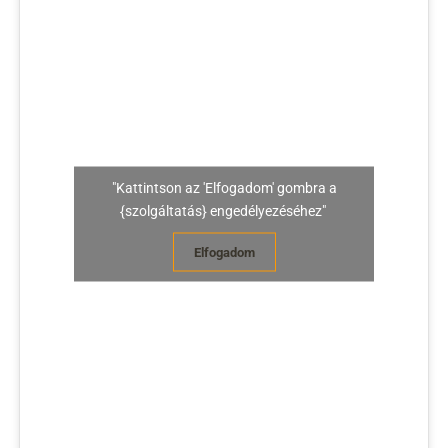
"Kattintson az 'Elfogadom' gombra a
{szolgáltatás} engedélyezéséhez"
Elfogadom