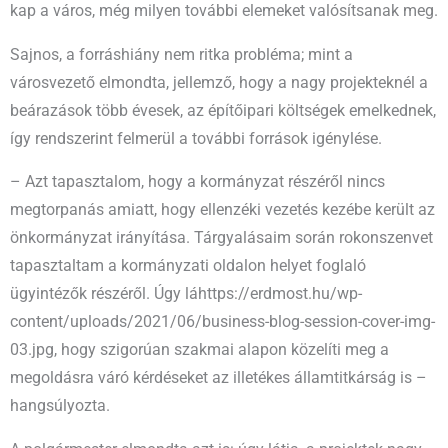
kap a város, még milyen további elemeket valósítsanak meg.
Sajnos, a forráshiány nem ritka probléma; mint a
városvezető elmondta, jellemző, hogy a nagy projekteknél a
beárazások több évesek, az építőipari költségek emelkednek,
így rendszerint felmerül a további források igénylése.
– Azt tapasztalom, hogy a kormányzat részéről nincs
megtorpanás amiatt, hogy ellenzéki vezetés kezébe került az
önkormányzat irányítása. Tárgyalásaim során rokonszenvet
tapasztaltam a kormányzati oldalon helyet foglaló
ügyintézők részéről. Úgy láhttps://erdmost.hu/wp-
content/uploads/2021/06/business-blog-session-cover-img-
03.jpg, hogy szigorúan szakmai alapon közelíti meg a
megoldásra váró kérdéseket az illetékes államtitkárság is –
hangsúlyozta.