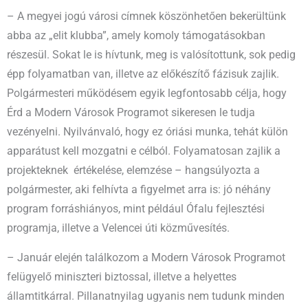
– A megyei jogú városi címnek köszönhetően bekerültünk
abba az „elit klubba”, amely komoly támogatásokban
részesül. Sokat le is hívtunk, meg is valósítottunk, sok pedig
épp folyamatban van, illetve az előkészítő fázisuk zajlik.
Polgármesteri működésem egyik legfontosabb célja, hogy
Érd a Modern Városok Programot sikeresen le tudja
vezényelni. Nyilvánvaló, hogy ez óriási munka, tehát külön
apparátust kell mozgatni e célból. Folyamatosan zajlik a
projekteknek értékelése, elemzése – hangsúlyozta a
polgármester, aki felhívta a figyelmet arra is: jó néhány
program forráshiányos, mint például Ófalu fejlesztési
programja, illetve a Velencei úti közművesítés.
– Január elején találkozom a Modern Városok Programot
felügyelő miniszteri biztossal, illetve a helyettes
államtitkárral. Pillanatnyilag ugyanis nem tudunk minden