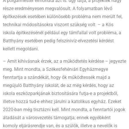
A polgármester elmondta azt is: úgy látja, a projektek nagy
része eredményesen megvalósult. A folyamatban lévő
építkezések esetében különösebb probléma nem merült fel,
technikai módosításokra viszont szükség volt – a Kós
iskola építkezésénél például egy támfallal volt probléma, a
Batthyány esetében pedig felszínivíz-elvezetési kérdést
kellett megoldani.
– Amit kihívásnak érzek, az a működtetés kérdése – jegyezte
meg. Mint mondta, a Székesfehérvári Egyházmegye
fenntartja a szándékát, hogy ők működtessék majd a
megújuló Batthyány iskolát, de az még kérdés, hogy az
iskola eszközparkjának biztosítására futja-e a projektből,
illetve hozzá tud-e ehhez járulni a katolikus egyház. Ezeket
2020-ban még tisztázni kell. Mint mondta, a fenntartói jogok
átadását a városvezetés támogatja; ennek egyébként
komoly eljárásrendje van, és a szülők, illetve a nevelők is