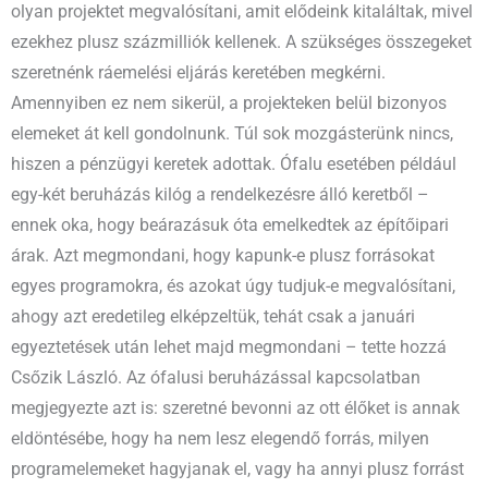
olyan projektet megvalósítani, amit elődeink kitaláltak, mivel
ezekhez plusz százmilliók kellenek. A szükséges összegeket
szeretnénk ráemelési eljárás keretében megkérni.
Amennyiben ez nem sikerül, a projekteken belül bizonyos
elemeket át kell gondolnunk. Túl sok mozgásterünk nincs,
hiszen a pénzügyi keretek adottak. Ófalu esetében például
egy-két beruházás kilóg a rendelkezésre álló keretből –
ennek oka, hogy beárazásuk óta emelkedtek az építőipari
árak. Azt megmondani, hogy kapunk-e plusz forrásokat
egyes programokra, és azokat úgy tudjuk-e megvalósítani,
ahogy azt eredetileg elképzeltük, tehát csak a januári
egyeztetések után lehet majd megmondani – tette hozzá
Csőzik László. Az ófalusi beruházással kapcsolatban
megjegyezte azt is: szeretné bevonni az ott élőket is annak
eldöntésébe, hogy ha nem lesz elegendő forrás, milyen
programelemeket hagyjanak el, vagy ha annyi plusz forrást