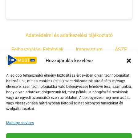
Adatvédelmi és adatkezelési tájékoztató
Felhasználási Feltételek
Impresszum
ÁSZF
Hozzájárulás kezelése
Irányelvek
Moderálási szabályzat
A legjobb felhasználói élmény biztosítása érdekében olyan technológiákat
használunk, mint a cookie-k (sütik) az eszközadatok tárolására és/vagy
F
Y
T
elérésére. Ezen technológiákba való beleegyezése lehetővé teszi számunkra,
hogy olyan adatokat dolgozzunk fel, mint például a böngészési szokások
a
o
i
vagy az egyedi azonosítók ezen az oldalon. A beleegyezés meg nem adása
c
u
k
vagy visszavonása hátrányosan befolyásolhat bizonyos funkciókat és
e
t
t
szolgáltatásokat.
b
u
o
Manage services
o
b
k
o
e
Az Érd Média médiaszolgáltatási tevékenységét a