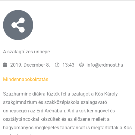
A szalagtűzés ünnepe
2019. December 8.
13:43
info@erdmost.hu
Mindennapok
oktatás
Százharminc diákra tűzték fel a szalagot a Kós Károly
szakgimnázium és szakközépiskola szalagavató
ünnepségén az Érd Arénában. A diákok keringővel és
osztálytáncokkal készültek és az élőzene mellett a
hagyományos meglepetés tanártáncot is megtartották a Kós