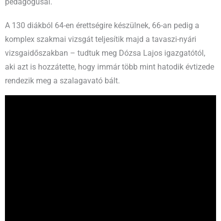
pedagógusai.
A 130 diákból 64-en érettségire készülnek, 66-an pedig a
komplex szakmai vizsgát teljesítik majd a tavaszi-nyári
vizsgaidőszakban – tudtuk meg Dózsa Lajos igazgatótól,
aki azt is hozzátette, hogy immár több mint hatodik évtizede
rendezik meg a szalagavató bált.