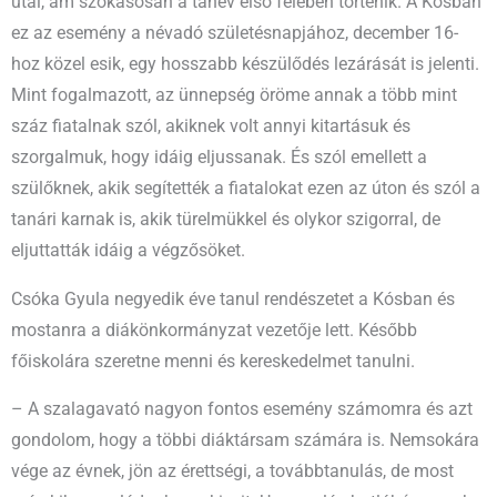
utal, ám szokásosan a tanév első felében történik. A Kósban
ez az esemény a névadó születésnapjához, december 16-
hoz közel esik, egy hosszabb készülődés lezárását is jelenti.
Mint fogalmazott, az ünnepség öröme annak a több mint
száz fiatalnak szól, akiknek volt annyi kitartásuk és
szorgalmuk, hogy idáig eljussanak. És szól emellett a
szülőknek, akik segítették a fiatalokat ezen az úton és szól a
tanári karnak is, akik türelmükkel és olykor szigorral, de
eljuttatták idáig a végzősöket.
Csóka Gyula negyedik éve tanul rendészetet a Kósban és
mostanra a diákönkormányzat vezetője lett. Később
főiskolára szeretne menni és kereskedelmet tanulni.
– A szalagavató nagyon fontos esemény számomra és azt
gondolom, hogy a többi diáktársam számára is. Nemsokára
vége az évnek, jön az érettségi, a továbbtanulás, de most