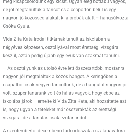
még kikapcsolódunk egy kicsit. Ugyan elég botlábú vagyok,
de jól megtanultuk a táncot és a csoporton belül is egy
nagyon jó közösség alakult ki a próbák alatt – hangsúlyozta
Csóka Gyula.
Vida Zita Kata irodai titkárnak tanult az iskolában a
négyéves képzésen, osztályával most érettségi vizsgára
készül, aztán pedig újabb egy évük van szakmát tanulni.
– Az osztályunk az utolsó évre lett összetartóbb, mostanra
nagyon jól megtaláltuk a közös hangot. A keringőben a
csapatból csak négyen táncoltunk, de a hangulat nagyon jó
volt, szuper tanárunk volt és hálás vagyok, hogy ebbe az
iskolába járok – emelte ki Vida Zita Kata, aki hozzátette azt
is, hogy ugyan a tételeket már összerakták az érettségi
vizsgára, de a tanulás csak ezután indul.
A szeptembertől decemberig tartó időszak a szalagavatóra