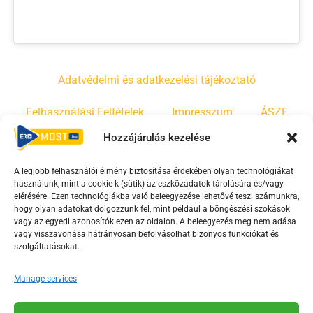
Adatvédelmi és adatkezelési tájékoztató
Felhasználási Feltételek
Impresszum
ÁSZF
Hozzájárulás kezelése
Irányelvek
Moderálási szabályzat
A legjobb felhasználói élmény biztosítása érdekében olyan technológiákat
használunk, mint a cookie-k (sütik) az eszközadatok tárolására és/vagy
F
Y
T
elérésére. Ezen technológiákba való beleegyezése lehetővé teszi számunkra,
hogy olyan adatokat dolgozzunk fel, mint például a böngészési szokások
a
o
i
vagy az egyedi azonosítók ezen az oldalon. A beleegyezés meg nem adása
c
u
k
vagy visszavonása hátrányosan befolyásolhat bizonyos funkciókat és
e
t
t
szolgáltatásokat.
b
u
o
Manage services
o
b
k
o
e
Az Érd Média médiaszolgáltatási tevékenységét a