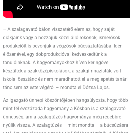
– A szalagavató bálon visszatérő elem az, hogy saját
diákjaink vagy a hozzájuk közel álló rokonok, ismerősök
produkcióit is bevonjuk a végzősök búcsúztatásába. Idén
élőzenével, egy dobprodukcióval kedveskedtünk a
tanulóinknak. A hagyományokhoz híven keringővel
készültek a szakközépiskolások, a szakgimnazisták, volt
iskolai össztánc és nem maradhatott el a meglepetés tanári
tánc sem az este végéről – mondta el Dózsa Lajos.
Az igazgató ünnepi köszöntőjében hangsúlyozta, hogy több
mint fél évszázada hagyomány a Kósban is a szalagavató
ünnepség, ám a szalagtűzés hagyománya még régebbre
nyúlik vissza. A szalagtűzés – mint mondta – a búcsúzásra