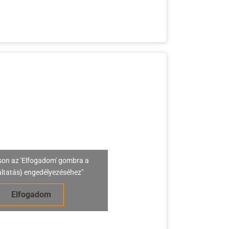
son az 'Elfogadom' gombra a
áltatás} engedélyezéséhez"
Elfogadom