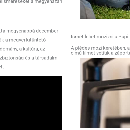
z elismeréseket a megyeházán
otta megyenappá december
Ismét lehet mozizni a Papi
ák a megyei kitüntető
A plédes mozi keretében, a
domány, a kultúra, az
című filmet vetítik a zápor
özbiztonság és a társadalmi
et.