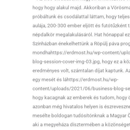
hogy hogy alakul majd. Akkoriban a Vörösm
próbáltunk és csodálattal láttam, hogy telj
aulája, 200-300 ember eljött és futótűzként t
népdalkör megalakulásáról. Hat hónappal ez
Színházban énekelhettünk a Röpülj páva pro
mondhahttps://erdmost.hu/wp-content/upl
blog-session-cover-img-03.jpg, hogy ez a kö
eredményes volt, számtalan díjat kaptunk. A
egy mesét és láhttps://erdmost.hu/wp-
content/uploads/2021/06/business-blog-ses
hogy kacagnak az emberek és tudom, hogy 
azonban még hivatalos helyen is észreveszn
mesélte boldogan tudósítónknak a Magyar 
aki a megyeháza dísztermében a közönséget