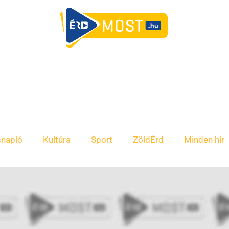
snapló
Kultúra
Sport
ZöldÉrd
Minden hír