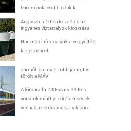
három palackot hoztak ki
Augusztus 10-én kezdődik az
ingyenes víztartályok kiosztása
Hasznos információk a vízgyűjtők
kiosztásáról.
Járműhiba miatt több járatot is
törölt a MÁV
A kimaradó Z30-as és S40-es
vonatok miatt jelentős késések
vannak az érdi vasútvonalakon.