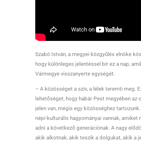
Szabó István, a megyei közgyűlés elnöke kö
hogy különleges jelentéssel bír ez a nap, am
Vármegye visszanyerte egységét.
– A közösséget a szív, a lélek teremti meg. 
lehetőséget, hogy habár Pest megyében az 
jelen van, mégis egy közösséghez tartozunk
népi-kulturális hagyományai vannak, amiket
adni a következő generációnak. A nagy előd
akik alkotnak, akik teszik a dolgukat, akik a 