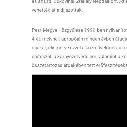
és az Érdi Bukovinai Székely Népdalkört. A
vehették át a díjazottak.
Pest Megye Közgyűlése 1999-ben nyilvánít
4-ét, melynek apropóján minden évben átadj
díjakat, elismerve ezzel a közművelődés, a tu
építészet, a környezetvédelem, valamint a k
összetartozás érdekében tett erőfeszítések