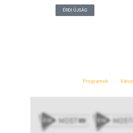
ÉRDI ÚJSÁG
Programok
Váro