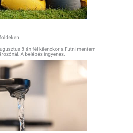
 földeken
ugusztus 8-án fél kilenckor a Futni mentem
tározónál. A belépés ingyenes.