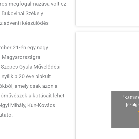
ros megfogalmazása volt ez
 Bukovinai Székely
az adventi készülődés
ember 21-én egy nagy
k Magyarországra
a Szepes Gyula Művelődési
nyílik a 20 éve alakult
tókból, amely csak azon a
otóművészek alkotásait lehet
"Kattint
{szolg
ölgyi Mihály, Kun-Kovács
utató.