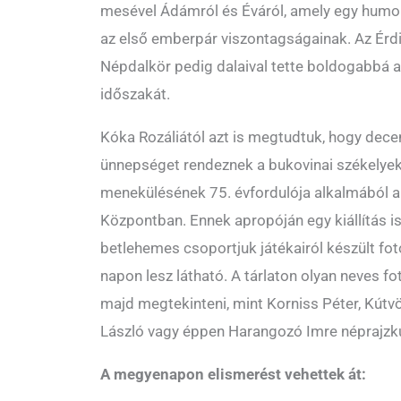
mesével Ádámról és Éváról, amely egy humo
az első emberpár viszontagságainak. Az Érdi
Népdalkör pedig dalaival tette boldogabbá 
időszakát.
Kóka Rozáliától azt is megtudtuk, hogy dec
ünnepséget rendeznek a bukovinai székelye
menekülésének 75. évfordulója alkalmából 
Központban. Ennek apropóján egy kiállítás is 
betlehemes csoportjuk játékairól készült fo
napon lesz látható. A tárlaton olyan neves f
majd megtekinteni, mint Korniss Péter, Kútv
László vagy éppen Harangozó Imre néprajzk
A megyenapon elismerést vehettek át: