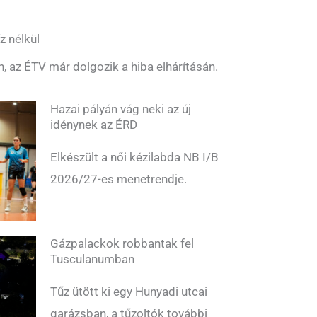
z nélkül
n, az ÉTV már dolgozik a hiba elhárításán.
Hazai pályán vág neki az új
idénynek az ÉRD
Elkészült a női kézilabda NB I/B
2026/27-es menetrendje.
Gázpalackok robbantak fel
Tusculanumban
Tűz ütött ki egy Hunyadi utcai
garázsban, a tűzoltók további