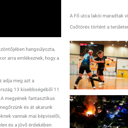
A Fő utca lakói maradtak ví
Csőtörés történt a területe
szöntőjében hangsúlyozta,
ikor arra emlékeznek, hogy a
Ez adja meg azt a
ország 13 kisebbségéből 11
. A megyének fantasztikus
 megőrzünk és át akarunk
öknek vannak mai képviselői,
jelen és a jövő érdekében