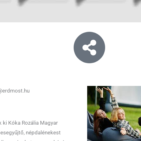
@erdmost.hu
k ki Kóka Rozália Magyar
esegyűjtő, népdalénekest