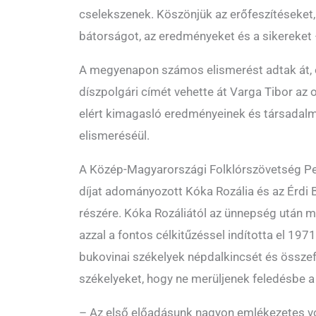
cselekszenek. Köszönjük az erőfeszítéseket, 
bátorságot, az eredményeket és a sikereket
A megyenapon számos elismerést adtak át,
díszpolgári címét vehette át Varga Tibor az o
elért kimagasló eredményeinek és társadalm
elismeréséül.
A Közép-Magyarországi Folklórszövetség 
díjat adományozott Kóka Rozália és az Érdi 
részére. Kóka Rozáliától az ünnepség után 
azzal a fontos célkitűzéssel indította el 1
bukovinai székelyek népdalkincsét és összef
székelyeket, hogy ne merüljenek feledésbe a
– Az első előadásunk nagyon emlékezetes vo