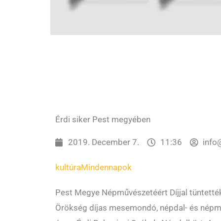
Érdi siker Pest megyében
2019. December 7.
11:36
info
kultúra
Mindennapok
Pest Megye Népművészetéért Díjjal tüntetté
Örökség díjas mesemondó, népdal- és népm