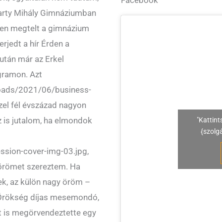
arty Mihály Gimnáziumban
esen megtelt a gimnázium
erjedt a hír Érden a
után már az Erkel
gramon. Azt
oads/2021/06/business-
zel fél évszázad nagyon
z is jutalom, ha elmondok
"Kattint
{szolg
sion-cover-img-03.jpg,
örömet szereztem. Ha
ek, az külön nagy öröm –
Örökség díjas mesemondó,
 is megörvendeztette egy