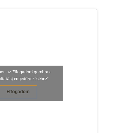
son az 'Elfogadom' gombra a
áltatás} engedélyezéséhez"
Elfogadom