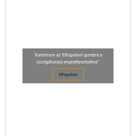
"Kattintson az 'Elfogadom' gombra a
{szolgáltatás} engedélyezéséhez"
Elfogadom