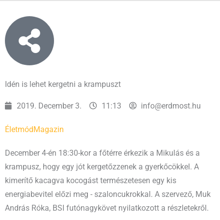
Idén is lehet kergetni a krampuszt
2019. December 3.
11:13
info@erdmost.hu
Életmód
Magazin
December 4-én 18:30-kor a főtérre érkezik a Mikulás és a
krampusz, hogy egy jót kergetőzzenek a gyerkőcökkel. A
kimerítő kacagva kocogást természetesen egy kis
energiabevitel előzi meg - szaloncukrokkal. A szervező, Muk
András Róka, BSI futónagykövet nyilatkozott a részletekről.