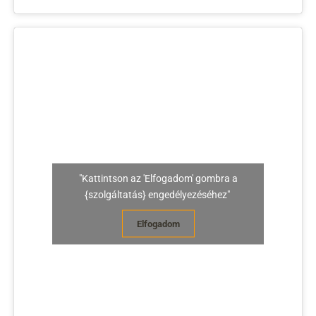
"Kattintson az 'Elfogadom' gombra a
{szolgáltatás} engedélyezéséhez"
Elfogadom