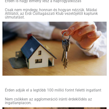
Érden is nagy élmény lesz a napfogyatkozás
Csak nem mindegy, honnan és hogyan nézzük. Mádai
Attilától, az Érdi Csillagászati Klub vezetőjétől kaptunk
útmutatást.
Érden adják el a legtöbb 100 millió forint feletti ingatlant
Nem csökken az agglomeráció iránti érdeklődés az
ingatlanpiacon.