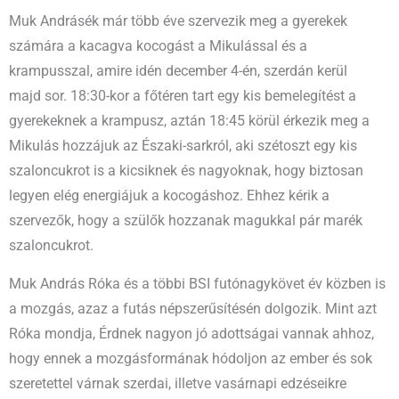
Muk Andrásék már több éve szervezik meg a gyerekek
számára a kacagva kocogást a Mikulással és a
krampusszal, amire idén december 4-én, szerdán kerül
majd sor. 18:30-kor a főtéren tart egy kis bemelegítést a
gyerekeknek a krampusz, aztán 18:45 körül érkezik meg a
Mikulás hozzájuk az Északi-sarkról, aki szétoszt egy kis
szaloncukrot is a kicsiknek és nagyoknak, hogy biztosan
legyen elég energiájuk a kocogáshoz. Ehhez kérik a
szervezők, hogy a szülők hozzanak magukkal pár marék
szaloncukrot.
Muk András Róka és a többi BSI futónagykövet év közben is
a mozgás, azaz a futás népszerűsítésén dolgozik. Mint azt
Róka mondja, Érdnek nagyon jó adottságai vannak ahhoz,
hogy ennek a mozgásformának hódoljon az ember és sok
szeretettel várnak szerdai, illetve vasárnapi edzéseikre