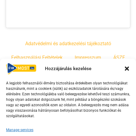
Adatvédelmi és adatkezelési tájékoztató
Felhasználási Feltételek
Impresszum
ÁSZF
Hozzájárulás kezelése
Irányelvek
Moderálási szabályzat
A legjobb felhasználói élmény biztosítása érdekében olyan technológiákat
használunk, mint a cookie-k (sütik) az eszközadatok tárolására és/vagy
F
Y
T
elérésére. Ezen technológiákba való beleegyezése lehetővé teszi számunkra,
a
o
i
hogy olyan adatokat dolgozzunk fel, mint például a böngészési szokások
vagy az egyedi azonosítók ezen az oldalon. A beleegyezés meg nem adása
c
u
k
vagy visszavonása hátrányosan befolyásolhat bizonyos funkciókat és
e
t
t
szolgáltatásokat.
b
u
o
o
b
k
Manage services