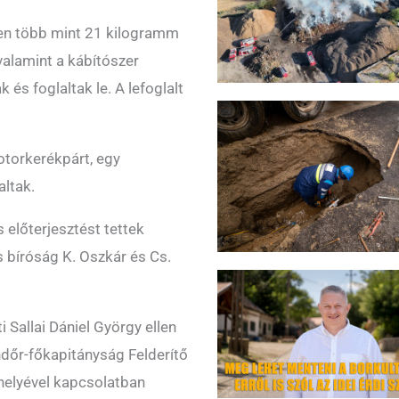
sen több mint 21 kilogramm
valamint a kábítószer
és foglaltak le. A lefoglalt
otorkerékpárt, egy
ltak.
s előterjesztést tettek
s bíróság K. Oszkár és Cs.
 Sallai Dániel György ellen
ndőr-főkapitányság Felderítő
 helyével kapcsolatban