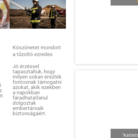
Köszönetet mondott
a tűzoltó ezredes
v
Jó érzéssel
tapasztaltuk, hogy
milyen sokan érezték
fontosnak támogatni
i
azokat, akik ezekben
z
a napokban
zi
fáradhatatlanul
dolgoztak
embertársaik
biztonságáért.
"Kattint