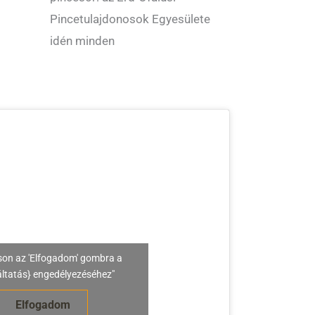
Pincetulajdonosok Egyesülete
idén minden
son az 'Elfogadom' gombra a
áltatás} engedélyezéséhez"
Elfogadom