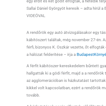
egy érdit és két gödit elfogtak, a hetedik ter
Sallai Dániel Györgyöt keresik – adta hírül 
VIDEÓVAL
A rendőrök egy autó átvizsgálásakor egy tás
kábítószert találtak, még november 27-én. A
férfi, bizonyos K. Oszkár vezette, őt elfogták
a hálózat felderítése – írja a
BudapestKörnyé
A férfit kábítószer-kereskedelem bűntett gy
hallgatták ki a gödi férfit, majd a a rendőrö
az agglomerációban is házkutatást tartottak.
kikkel volt kapcsolatban, ezért a rendőrök 
tovább.