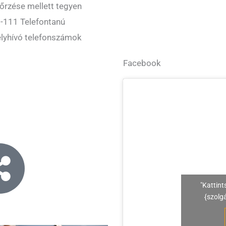
őrzése mellett tegyen
5-111 Telefontanú
élyhívó telefonszámok
Facebook
"Kattint
{szolg