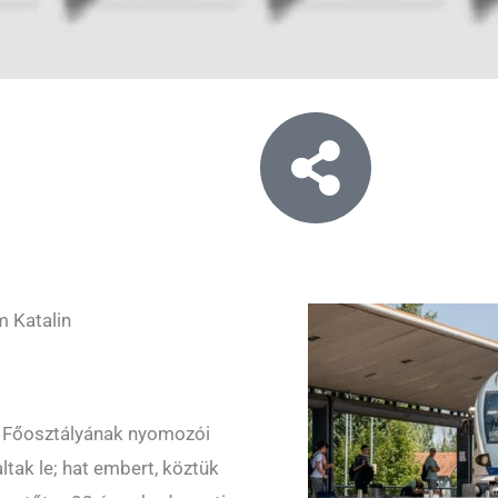
 Katalin
ő Főosztályának nyomozói
altak le; hat embert, köztük