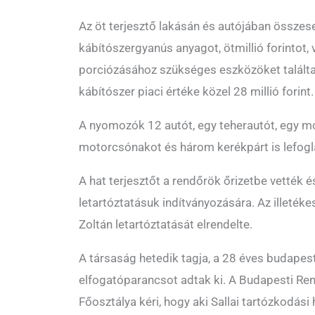
Az öt terjesztő lakásán és autójában össze
kábítószergyanús anyagot, ötmillió forintot, 
porciózásához szükséges eszközöket találtak 
kábítószer piaci értéke közel 28 millió forint.
A nyomozók 12 autót, egy teherautót, egy m
motorcsónakot és három kerékpárt is lefogla
A hat terjesztőt a rendőrök őrizetbe vették é
letartóztatásuk indítványozására. Az illetéke
Zoltán letartóztatását elrendelte.
A társaság hetedik tagja, a 28 éves budapesti
elfogatóparancsot adtak ki. A Budapesti Re
Főosztálya kéri, hogy aki Sallai tartózkodási