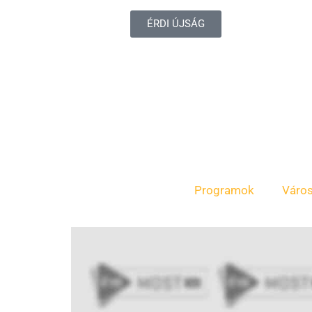
ÉRDI ÚJSÁG
Programok
Váro