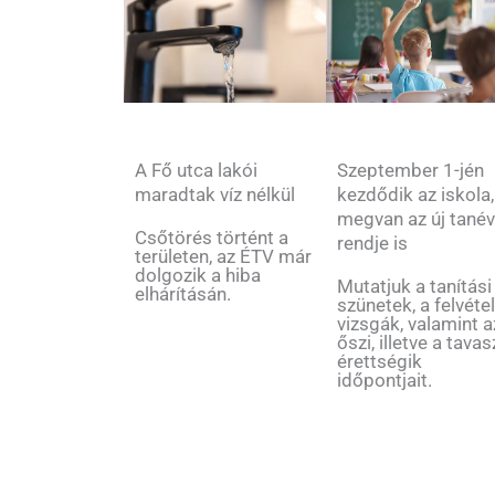
Szeptember 1-jén
A Fő utca lakói
kezdődik az iskola,
maradtak víz nélkül
megvan az új tané
Csőtörés történt a
rendje is
területen, az ÉTV már
dolgozik a hiba
Mutatjuk a tanítási
elhárításán.
szünetek, a felvétel
vizsgák, valamint a
őszi, illetve a tavas
érettségik
időpontjait.