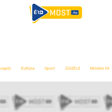
snapló
Kultúra
Sport
ZöldÉrd
Minden hír