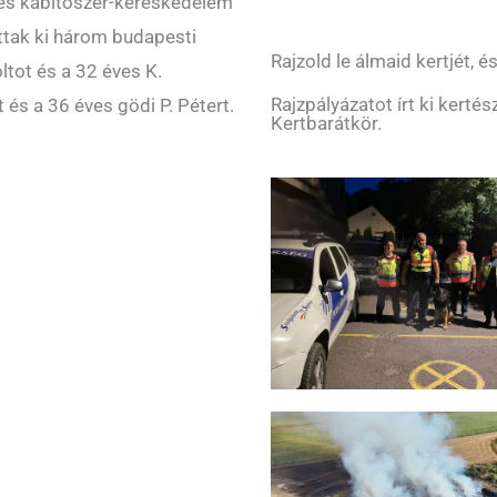
k és kábítószer-kereskedelem
attak ki három budapesti
Rajzold le álmaid kertjét, és
oltot és a 32 éves K.
Rajzpályázatot írt ki kert
 és a 36 éves gödi P. Pétert.
Kertbarátkör.