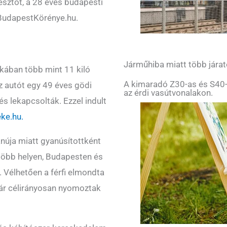
jesztőt, a 28 éves budapesti
a BudapestKörénye.hu.
Járműhiba miatt több járat
kában több mint 11 kiló
A kimaradó Z30-as és S40-
z autót egy 49 éves gödi
az érdi vasútvonalakon.
 és lekapcsolták. Ezzel indult
ke.hu.
anúja miatt gyanúsítottként
k több helyen, Budapesten és
 Vélhetően a férfi elmondta
már célirányosan nyomoztak