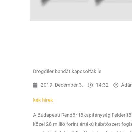
Drogdíler bandát kapcsoltak le
2019. December 3.
14:32
Ádám
kék hírek
A Budapesti Rendőr-főkapitányság Felderít
közel 28 millió forint értékű kábítószert fogl