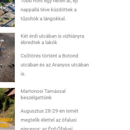
Több mint egy héten át, éjt
nappallá téve küzdöttek a
tűzoltók a lángokkal.
Két érdi utcában is vízhiányra
ébredtek a lakók
Csőtörés történt a Botond
utcában és az Aranyos utcában
is.
Martonosi Tamással
beszélgettünk
Augusztus 28-29-én ismét
megtelik élettel az ófalusi
pincesor: az Érd-Ófalusi