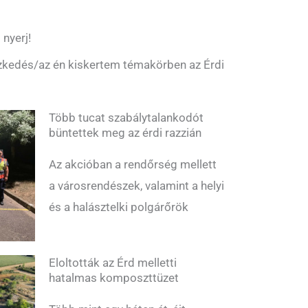
 nyerj!
észkedés/az én kiskertem témakörben az Érdi
Több tucat szabálytalankodót
büntettek meg az érdi razzián
Az akcióban a rendőrség mellett
a városrendészek, valamint a helyi
és a halásztelki polgárőrök
Eloltották az Érd melletti
hatalmas komposzttüzet