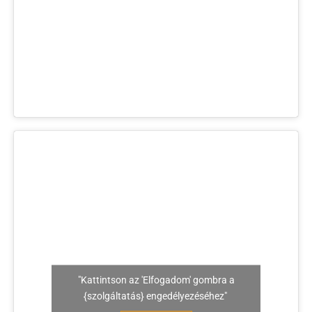
"Kattintson az 'Elfogadom' gombra a
{szolgáltatás} engedélyezéséhez"