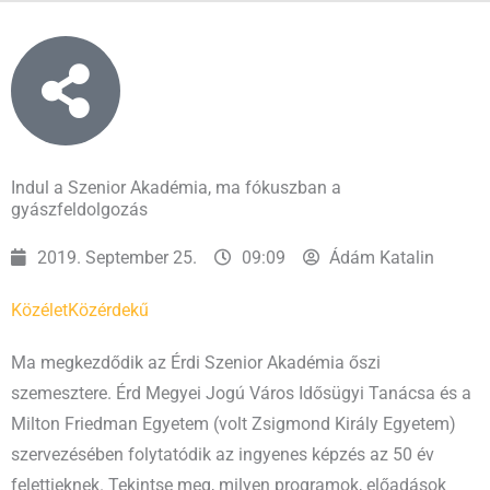
Indul a Szenior Akadémia, ma fókuszban a
gyászfeldolgozás
2019. September 25.
09:09
Ádám Katalin
Közélet
Közérdekű
Ma megkezdődik az Érdi Szenior Akadémia őszi
szemesztere. Érd Megyei Jogú Város Idősügyi Tanácsa és a
Milton Friedman Egyetem (volt Zsigmond Király Egyetem)
szervezésében folytatódik az ingyenes képzés az 50 év
felettieknek. Tekintse meg, milyen programok, előadások