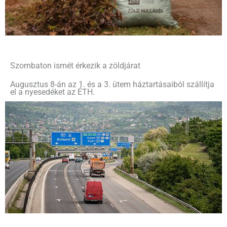
Szombaton ismét érkezik a zöldjárat
Augusztus 8-án az 1. és a 3. ütem háztartásaiból szállítja
el a nyesedéket az ÉTH.