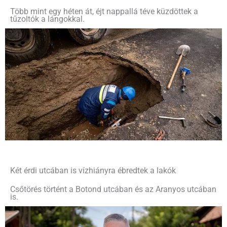
Több mint egy héten át, éjt nappallá téve küzdöttek a
tűzoltók a lángokkal.
Két érdi utcában is vízhiányra ébredtek a lakók
Csőtörés történt a Botond utcában és az Aranyos utcában
is.