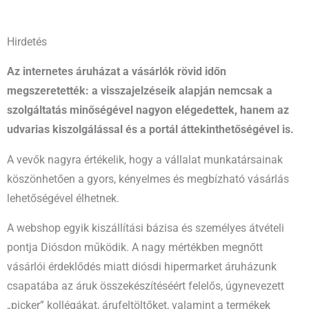
Hirdetés
Az internetes áruházat a vásárlók rövid időn
megszeretették: a visszajelzéseik alapján nemcsak a
szolgáltatás minőségével nagyon elégedettek, hanem az
udvarias kiszolgálással és a portál áttekinthetőségével is.
A vevők nagyra értékelik, hogy a vállalat munkatársainak
köszönhetően a gyors, kényelmes és megbízható vásárlás
lehetőségével élhetnek.
A webshop egyik kiszállítási bázisa és személyes átvételi
pontja Diósdon működik. A nagy mértékben megnőtt
vásárlói érdeklődés miatt diósdi hipermarket áruházunk
csapatába az áruk összekészítéséért felelős, úgynevezett
„picker” kollégákat, árufeltöltőket, valamint a termékek