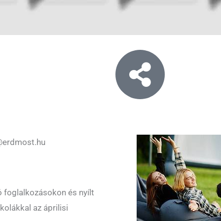
@erdmost.hu
ó foglalkozásokon és nyílt
olákkal az áprilisi