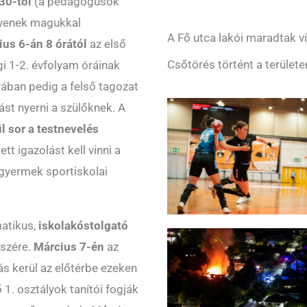
30-tól
(a pedagógusok
gyenek magukkal
A Fő utca lakói maradtak ví
us 6-án 8 órától
az első
Csőtörés történt a területe
i 1-2. évfolyam óráinak
rában pedig a felső tagozat
ást nyerni a szülőknek. A
l sor a testnevelés
tt igazolást kell vinni a
 gyermek sportiskolai
atikus,
iskolakóstolgató
észére.
Március 7-én
az
s kerül az előtérbe ezeken
 1. osztályok tanítói fogják