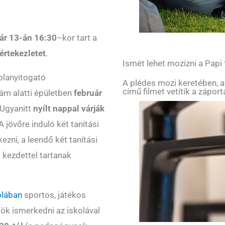
ár 13-án 16:30
–
kor tart a
értekezletet
.
Ismét lehet mozizni a Papi
olanyitogató
A plédes mozi keretében, a
című filmet vetítik a zápor
zám alatti épületben
február
 Ugyanitt
nyílt nappal várják
A jövőre induló két tanítási
kezni, a leendő két tanítási
i
kezdettel tartanak
olában
sportos, játékos
ök ismerkedni az iskolával