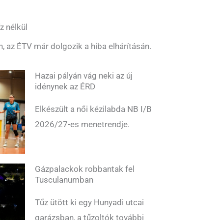
z nélkül
n, az ÉTV már dolgozik a hiba elhárításán.
Hazai pályán vág neki az új
idénynek az ÉRD
Elkészült a női kézilabda NB I/B
2026/27-es menetrendje.
Gázpalackok robbantak fel
Tusculanumban
Tűz ütött ki egy Hunyadi utcai
garázsban, a tűzoltók további