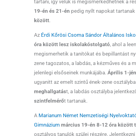
tartani, így velük is megismerkedhetnek a r
19-én és 21-én
pedig nyílt napokat tartana
között
.
Az
Érdi Kőrösi Csoma Sándor Általános Isko
óra között lesz iskolakóstolgató
, ahol a le
megismerhetik a tanítókat és bepillantást ny
zene tagozatos, a labdás, a kézműves és a 
jelenlegi elsőseinek munkájába.
Április 1-jé
ugyanitt az emelt szintű ének-zene osztályb
meghallgatás
t, a labdás osztályba jelentke
szintfelmérő
t tartanak.
A
Marianum Német Nemzetiségi Nyelvoktató 
Gimnázium
március 19-én 8-12 óra között t
osztályos tanulók szülei részére. Jelentkezn