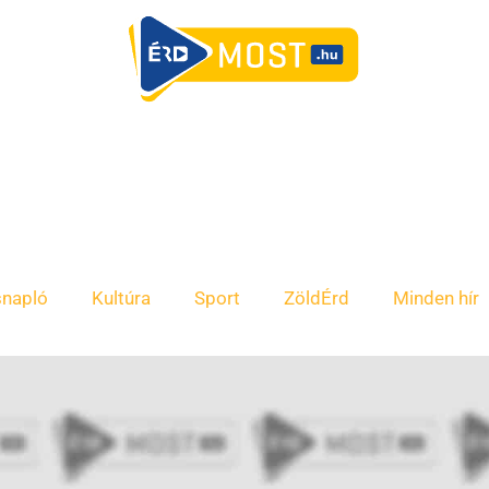
snapló
Kultúra
Sport
ZöldÉrd
Minden hír