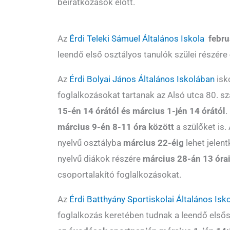
beiratkozások előtt.
Az
Érdi Teleki Sámuel Általános Iskola
febru
leendő első osztályos tanulók szülei részére
Az
Érdi Bolyai János Általános Iskolában
isk
foglalkozásokat tartanak az Alsó utca 80. s
15-én 14 órától és március 1-jén 14 órától
.
március 9-én 8-11 óra között
a szülőket is. 
nyelvű osztályba
március 22-éig
lehet jelent
nyelvű diákok részére
március 28-án 13 óra
csoportalakító foglalkozásokat.
Az
Érdi Batthyány Sportiskolai Általános Isk
foglalkozás keretében tudnak a leendő elsős