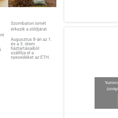
Szombaton ismét
érkezik a zöldjárat
ant
Augusztus 8-án az 1.
és a 3. ütem
háztartásaiból
i
szállítja el a
nyesedéket az ÉTH.
"Kattint
{szolg