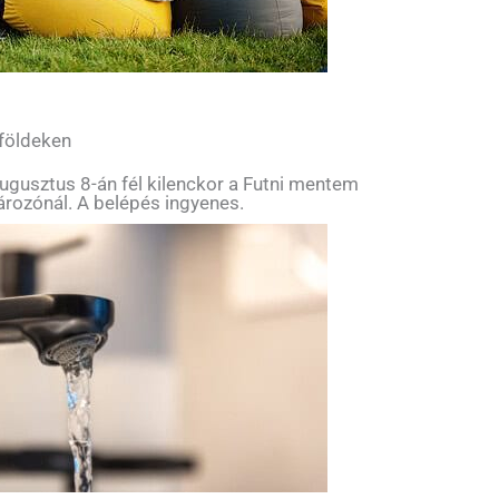
 földeken
ugusztus 8-án fél kilenckor a Futni mentem
tározónál. A belépés ingyenes.