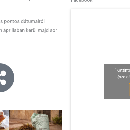
zás pontos dátumairól
 áprilisban kerül majd sor
"Kattint
{szolg