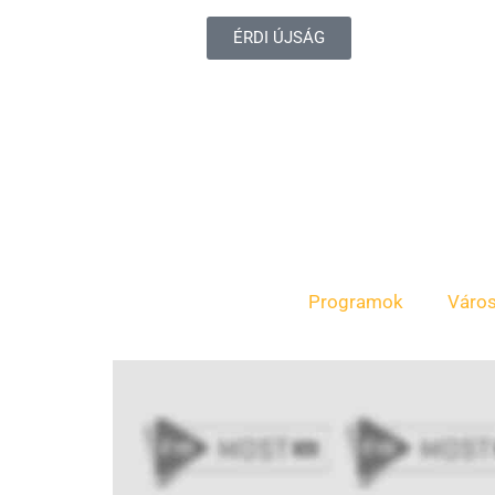
ÉRDI ÚJSÁG
Programok
Váro