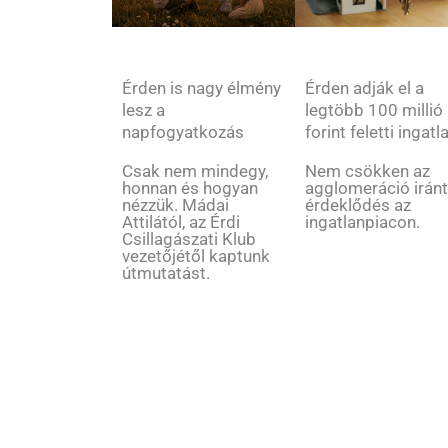
Érden is nagy élmény
Érden adják el a
lesz a
legtöbb 100 millió
napfogyatkozás
forint feletti ingatl
Csak nem mindegy,
Nem csökken az
honnan és hogyan
agglomeráció iránt
nézzük. Mádai
érdeklődés az
Attilától, az Érdi
ingatlanpiacon.
Csillagászati Klub
vezetőjétől kaptunk
útmutatást.