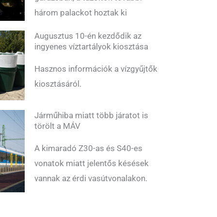
három palackot hoztak ki
Augusztus 10-én kezdődik az
ingyenes víztartályok kiosztása
Hasznos információk a vízgyűjtők
kiosztásáról.
Járműhiba miatt több járatot is
törölt a MÁV
A kimaradó Z30-as és S40-es
vonatok miatt jelentős késések
vannak az érdi vasútvonalakon.