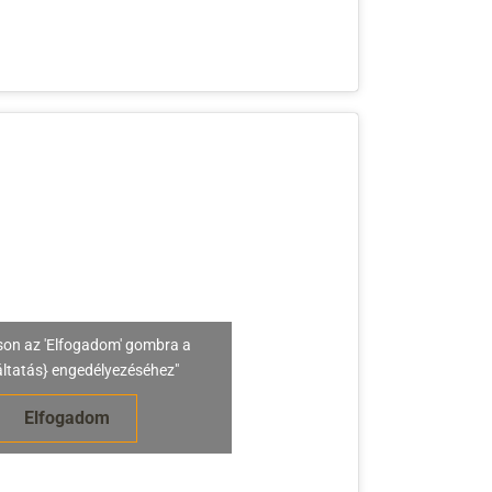
son az 'Elfogadom' gombra a
áltatás} engedélyezéséhez"
Elfogadom