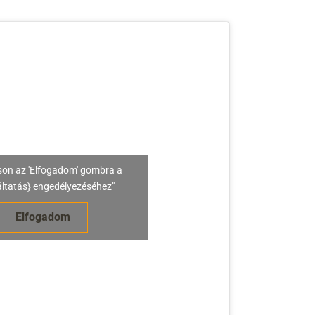
son az 'Elfogadom' gombra a
áltatás} engedélyezéséhez"
Elfogadom