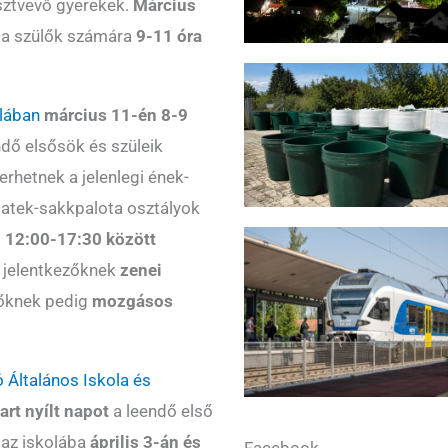
észtvevő gyerekek.
Március
k a szülők számára
9-11 óra
lában
március 11-én 8-9
endő elsősök és szüleik
erhetnek a jelenlegi ének-
matek-sakkpalota osztályok
n 12:00-17:30 között
a jelentkezőknek
zenei
zőknek pedig
mozgásos
Általános Iskola és
art nyílt napot
a leendő első
i az iskolába
április 3-án és
Facebook