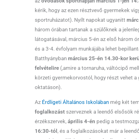
az
óvodások sportnapján március 1-jén 14:
kérik, hogy az ezen résztvevő gyermekek vi
sportruházatot). Nyílt napokat ugyanitt
márci
három órában tartanak a szülőknek a jelenleg
látogatásával, március 5-én az első három ó
és a 3-4. évfolyam munkájába lehet bepillant
Batthyányban
március 25-én 14.30-kor kerü
felvételire
(,amire a
tornaruha, váltócipő melle
körzeti gyermekorvostól, hogy részt vehet a
oktatáson).
Az
Érdligeti Általános Iskolában
még két tem
foglalkozást
szerveznek a leendő elsősök r
érzékszervek,
április 4-én
pedig a testmozgá
16:30-tól
, és a foglalkozásokat már a leendő