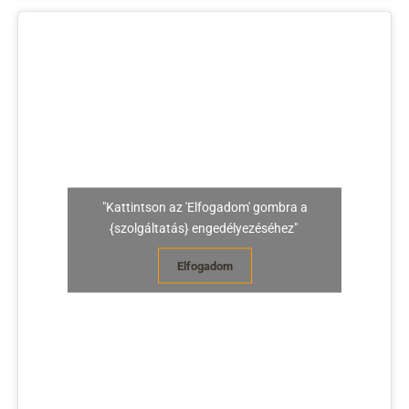
"Kattintson az 'Elfogadom' gombra a
{szolgáltatás} engedélyezéséhez"
Elfogadom