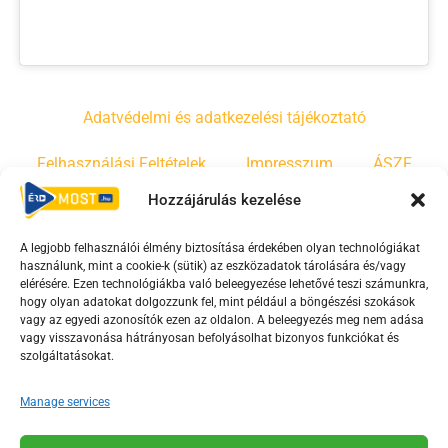
Adatvédelmi és adatkezelési tájékoztató
Felhasználási Feltételek
Impresszum
ÁSZF
Hozzájárulás kezelése
Irányelvek
Moderálási szabályzat
A legjobb felhasználói élmény biztosítása érdekében olyan technológiákat
használunk, mint a cookie-k (sütik) az eszközadatok tárolására és/vagy
F
Y
T
elérésére. Ezen technológiákba való beleegyezése lehetővé teszi számunkra,
hogy olyan adatokat dolgozzunk fel, mint például a böngészési szokások
a
o
i
vagy az egyedi azonosítók ezen az oldalon. A beleegyezés meg nem adása
c
u
k
vagy visszavonása hátrányosan befolyásolhat bizonyos funkciókat és
e
t
t
szolgáltatásokat.
b
u
o
Manage services
o
b
k
o
e
Az Érd Média médiaszolgáltatási tevékenységét a