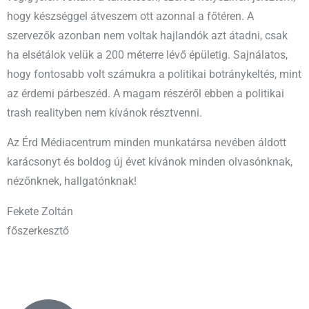
hogy készséggel átveszem ott azonnal a főtéren. A
szervezők azonban nem voltak hajlandók azt átadni, csak
ha elsétálok velük a 200 méterre lévő épületig. Sajnálatos,
hogy fontosabb volt számukra a politikai botránykeltés, mint
az érdemi párbeszéd. A magam részéről ebben a politikai
trash realityben nem kívánok résztvenni.
Az Érd Médiacentrum minden munkatársa nevében áldott
karácsonyt és boldog új évet kívánok minden olvasónknak,
nézőnknek, hallgatónknak!
Fekete Zoltán
főszerkesztő