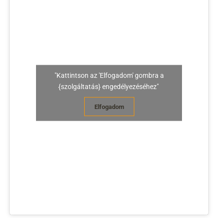
"Kattintson az 'Elfogadom' gombra a
{szolgáltatás} engedélyezéséhez"
Elfogadom