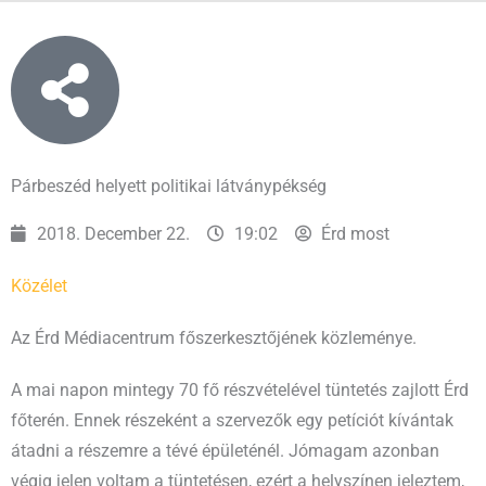
Párbeszéd helyett politikai látványpékség
2018. December 22.
19:02
Érd most
Közélet
Az Érd Médiacentrum főszerkesztőjének közleménye.
A mai napon mintegy 70 fő részvételével tüntetés zajlott Érd
főterén. Ennek részeként a szervezők egy petíciót kívántak
átadni a részemre a tévé épületénél. Jómagam azonban
végig jelen voltam a tüntetésen, ezért a helyszínen jeleztem,