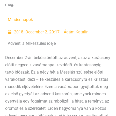
meg.
Mindennapok
2018. December 2. 20:17
Ádám Katalin
Advent, a felkészülés ideje
December 2-án beköszöntött az advent, azaz a karácsony
előtti negyedik vasárnappal kezdődő. és karácsonyig
tartó időszak. Ez a négy hét a Messiás születése előtti
várakozást idézi – felkészülés a karácsonyra és Krisztus
második eljövetelére. Ezen a vasárnapon gyújtottuk meg
az első gyertyát az adventi koszorún, amelynek minden
gyertyája egy fogalmat szimbolizál: a hitet, a reményt, az
örömöt és a szeretetet. Érden hagyománya van a közös
adventi gyertyagyújtásnak, ami idén sem maradhatott el.