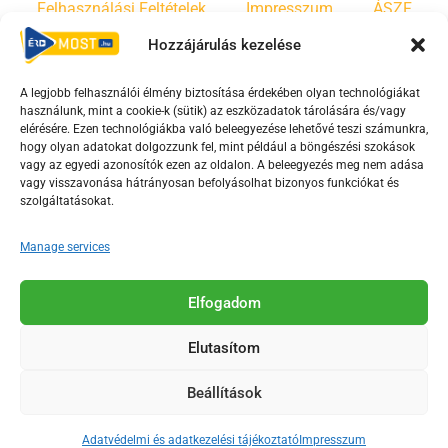
Felhasználási Feltételek
Impresszum
ÁSZF
Hozzájárulás kezelése
Irányelvek
Moderálási szabályzat
A legjobb felhasználói élmény biztosítása érdekében olyan technológiákat
használunk, mint a cookie-k (sütik) az eszközadatok tárolására és/vagy
F
Y
T
elérésére. Ezen technológiákba való beleegyezése lehetővé teszi számunkra,
hogy olyan adatokat dolgozzunk fel, mint például a böngészési szokások
a
o
i
vagy az egyedi azonosítók ezen az oldalon. A beleegyezés meg nem adása
c
u
k
vagy visszavonása hátrányosan befolyásolhat bizonyos funkciókat és
e
t
t
szolgáltatásokat.
b
u
o
Manage services
o
b
k
o
e
Az Érd Média médiaszolgáltatási tevékenységét a
k
-
Elfogadom
Médiatanács a Magyar Média Mecenatúra program
-
s
keretében támogatja.
Elutasítom
s
q
q
u
Beállítások
u
a
2018-2026. © Minden jog fenntartva, Érd Megyei Jogú Város
a
r
Polgármesteri Hivatal Média Osztálya
Adatvédelmi és adatkezelési tájékoztató
Impresszum