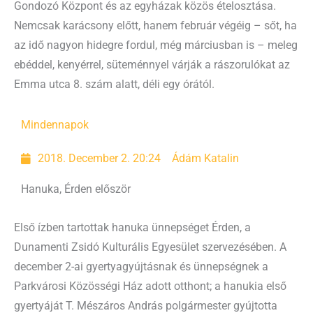
Gondozó Központ és az egyházak közös ételosztása.
Nemcsak karácsony előtt, hanem február végéig – sőt, ha
az idő nagyon hidegre fordul, még márciusban is – meleg
ebéddel, kenyérrel, süteménnyel várják a rászorulókat az
Emma utca 8. szám alatt, déli egy órától.
Mindennapok
2018. December 2. 20:24
Ádám Katalin
Hanuka, Érden először
Első ízben tartottak hanuka ünnepséget Érden, a
Dunamenti Zsidó Kulturális Egyesület szervezésében. A
december 2-ai gyertyagyújtásnak és ünnepségnek a
Parkvárosi Közösségi Ház adott otthont; a hanukia első
gyertyáját T. Mészáros András polgármester gyújtotta