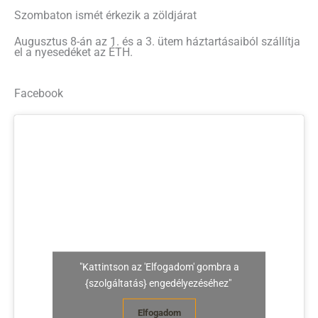
Szombaton ismét érkezik a zöldjárat
Augusztus 8-án az 1. és a 3. ütem háztartásaiból szállítja
el a nyesedéket az ÉTH.
Facebook
"Kattintson az 'Elfogadom' gombra a
{szolgáltatás} engedélyezéséhez"
Elfogadom