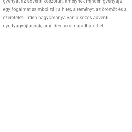
gyertyát az adventi koszorún, amelynek minden gyertyája
egy fogalmat szimbolizál: a hitet, a reményt, az örömöt és a
szeretetet. Érden hagyománya van a közös adventi
gyertyagyújtásnak, ami idén sem maradhatott el.