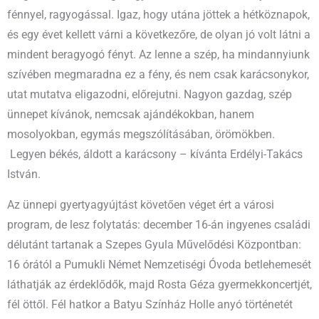
fénnyel, ragyogással. Igaz, hogy utána jöttek a hétköznapok,
és egy évet kellett várni a következőre, de olyan jó volt látni a
mindent beragyogó fényt. Az lenne a szép, ha mindannyiunk
szívében megmaradna ez a fény, és nem csak karácsonykor,
utat mutatva eligazodni, előrejutni. Nagyon gazdag, szép
ünnepet kívánok, nemcsak ajándékokban, hanem
mosolyokban, egymás megszólításában, örömökben.
Legyen békés, áldott a karácsony – kívánta Erdélyi-Takács
István.
Az ünnepi gyertyagyújtást követően véget ért a városi
program, de lesz folytatás: december 16-án ingyenes családi
délutánt tartanak a Szepes Gyula Művelődési Központban:
16 órától a Pumukli Német Nemzetiségi Óvoda betlehemesét
láthatják az érdeklődők, majd Rosta Géza gyermekkoncertjét,
fél öttől. Fél hatkor a Batyu Színház Holle anyó történetét