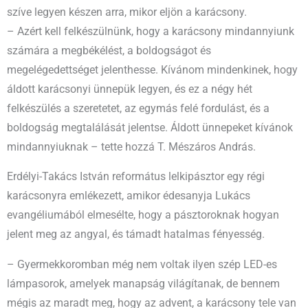
szíve legyen készen arra, mikor eljön a karácsony.
– Azért kell felkészülnünk, hogy a karácsony mindannyiunk
számára a megbékélést, a boldogságot és
megelégedettséget jelenthesse. Kívánom mindenkinek, hogy
áldott karácsonyi ünnepük legyen, és ez a négy hét
felkészülés a szeretetet, az egymás felé fordulást, és a
boldogság megtalálását jelentse. Áldott ünnepeket kívánok
mindannyiuknak – tette hozzá T. Mészáros András.
Erdélyi-Takács István református lelkipásztor egy régi
karácsonyra emlékezett, amikor édesanyja Lukács
evangéliumából elmesélte, hogy a pásztoroknak hogyan
jelent meg az angyal, és támadt hatalmas fényesség.
– Gyermekkoromban még nem voltak ilyen szép LED-es
lámpasorok, amelyek manapság világítanak, de bennem
mégis az maradt meg, hogy az advent, a karácsony tele van