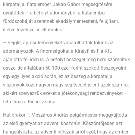
kárpátaljai fiatalember, Jakab Gábor megsegítésére
gyűjtöttek – a befolyt adományból a fiatalember
fürdőszobáját szeretnék akadálymentesíteni, felújítani,
illetve tüzelővel is ellátnák őt.
– Bejglit, aprósüteményeket vásárolhattak tőlünk az
adományozók. A finomságokat a Királyfi és Fia Kft.
ajánlotta fel idén is. A befolyt összeget még nem számoltuk
össze, de általában 50-100 ezer forint szokott összegyűlni
egy-egy ilyen akció során; ez az összeg a kárpátaljai
viszonyok közt nagyon nagy segítséget jelent azok számra,
akikért szervezzük ezeket a jótékonysági rendezvényeket –
tette hozzá Riebel Zsófia.
Hat órakor T. Mészáros András polgármester meggyújtotta
az első gyertyát az adventi koszorún. Köszöntőjében azt
hangsúlyozta: az adventi időszak arról szól, hogy az ember