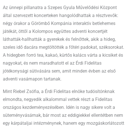
Az ünnepi pillanatra a Szepes Gyula Művelődési Központ
által szervezett koncerteken hangolódhattak a résztvevők:
négy órakor a Görömbő Kompánia interaktív betlehemes
játékát, öttől a Kolompos együttes adventi koncertjét
láthatták-hallhatták a gyerekek és felnőttek, akik a hideg,
szeles idő dacára megtöltötték a főtéri padokat, széksorokat.
A hidegben forró tea, kakaó, kürtős kalács várta a kicsiket és
nagyokat, és nem maradhatott el az Érdi Fidelitas
jótékonysági sütivására sem, amit minden évben az első
adventi vasárnapon tartanak.
Mint Riebel Zsófia, a Érdi Fidelitas elnöke tudósítónknak
elmondta, negyedik alkalommal vettek részt a Fidelitas
országos kezdeményezésében. Idén is nagy sikere volt a
süteményvásárnak, bár most az eddigiekkel ellentétben nem
egy kárpátaljai intézménynek, hanem egy mozgáskorlátozott