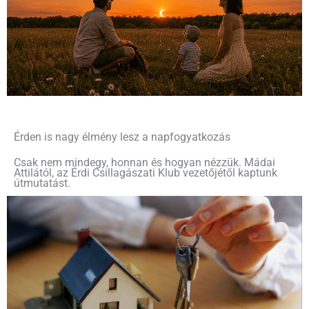
Érden is nagy élmény lesz a napfogyatkozás
Csak nem mindegy, honnan és hogyan nézzük. Mádai
Attilától, az Érdi Csillagászati Klub vezetőjétől kaptunk
útmutatást.