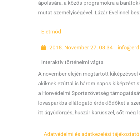
ápolására, a közös programokra a barátokka
mutat személyiségével. Lázár Evelinnel bes
Életmód
2018. November 27. 08:34
info@erd
Interaktív történelmi vágta
A november elején megtartott kiképzéssel 
akiknek ezúttal is három napos kiképzést
a Honvédelmi Sportszövetség támogatásáva
lovasparkba ellátogató érdeklődőket a szer
itt ágyúdörgés, huszár karüsszel, sőt még l
Adatvédelmi és adatkezelési tájékoztató