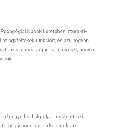
 Pedagógiai Napok keretében interaktív
az agyféltekék funkcióit, és azt, hogyan
t ösztönzik a pedagógusok, másrészt, hogy a
álnak.
k Érd negyedik diákpolgármesterét, aki
lett még jusson ideje a kapcsolatok