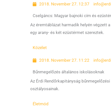
2018. November 27. 12:37
info@erd
Cselgáncs: Magyar bajnoki cím és ezüst
Az éremtáblázat harmadik helyén végzett a
egy arany- és két ezüstérmet szereztek.
Közélet
2018. November 27. 11:22
info@erd
Bűnmegelőzés általános iskolásoknak
Az Érdi Rendőrkapitányság bűnmegelőzési el
osztályosainak.
Életmód