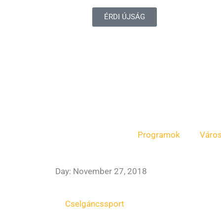
ÉRDI ÚJSÁG
Programok
Váro
Day: November 27, 2018
Cselgáncs
sport