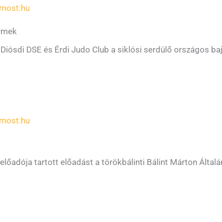
most.hu
érmek
 Diósdi DSE és Érdi Judo Club a siklósi serdülő országos b
most.hu
őadója tartott előadást a törökbálinti Bálint Márton Által