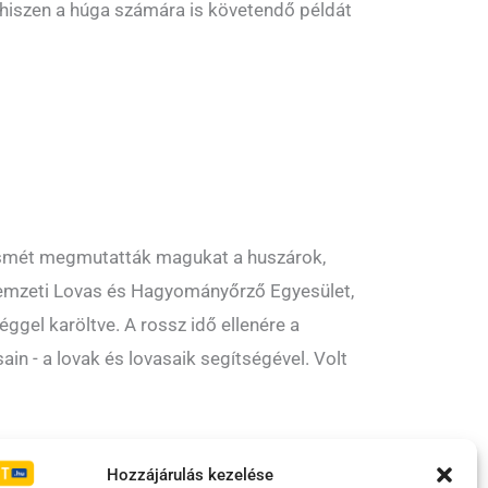
, hiszen a húga számára is követendő példát
 ismét megmutatták magukat a huszárok,
Nemzeti Lovas és Hagyományőrző Egyesület,
el karöltve. A rossz idő ellenére a
n - a lovak és lovasaik segítségével. Volt
Irányelvek
Moderálási szabályzat
Hozzájárulás kezelése