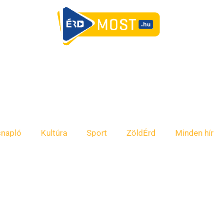
snapló
Kultúra
Sport
ZöldÉrd
Minden hír