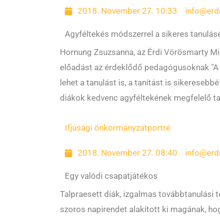
2018. November 27. 10:33
info@erd
Agyféltekés módszerrel a sikeres tanulásé
Hornung Zsuzsanna, az Érdi Vörösmarty Mi
előadást az érdeklődő pedagógusoknak "A ta
lehet a tanulást is, a tanítást is sikeres
diákok kedvenc agyféltekének megfelelő tan
Ifjúsági önkormányzat
portré
2018. November 27. 08:40
info@erd
Egy valódi csapatjátékos
Talpraesett diák, izgalmas továbbtanulási 
szoros napirendet alakított ki magának, ho