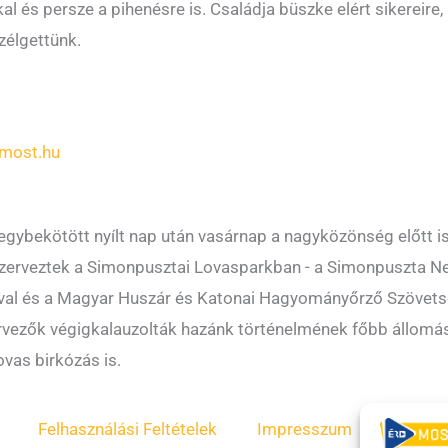
l és persze a pihenésre is. Családja büszke elért sikereire
zélgettünk.
most.hu
egybekötött nyílt nap után vasárnap a nagyközönség előtt
 szerveztek a Simonpusztai Lovasparkban - a Simonpuszta 
l és a Magyar Huszár és Katonai Hagyományőrző Szövetségg
vezők végigkalauzolták hazánk történelmének főbb állomásai
ovas birkózás is.
Felhasználási Feltételek
Impresszum
ÁSZF