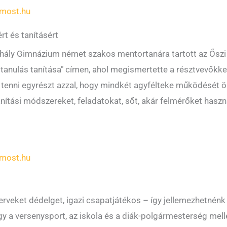
most.hu
rt és tanításért
hály Gimnázium német szakos mentortanára tartott az Őszi
nulás tanítása" címen, ahol megismertette a résztvevőkkel 
ebbé tenni egyrészt azzal, hogy mindkét agyfélteke működésé
ítási módszereket, feladatokat, sőt, akár felmérőket haszn
most.hu
terveket dédelget, igazi csapatjátékos – így jellemezhetnén
gy a versenysport, az iskola és a diák-polgármesterség mel