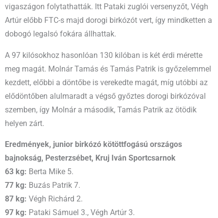
vigaszágon folytathatták. Itt Pataki zuglói versenyzőt, Végh
Artúr előbb FTC-s majd dorogi birkózót vert, így mindketten a
dobogó legalsó fokára állhattak.
A 97 kilósokhoz hasonlóan 130 kilóban is két érdi mérette
meg magát. Molnár Tamás és Tamás Patrik is győzelemmel
kezdett, előbbi a döntőbe is verekedte magát, míg utóbbi az
elődöntőben alulmaradt a végső győztes dorogi birkózóval
szemben, így Molnár a második, Tamás Patrik az ötödik
helyen zárt.
Eredmények, junior birkózó kötöttfogású országos
bajnokság, Pesterzsébet, Kruj Iván Sportcsarnok
63 kg:
Berta Mike 5.
77 kg:
Buzás Patrik 7.
87 kg:
Végh Richárd 2.
97 kg:
Pataki Sámuel 3., Végh Artúr 3.