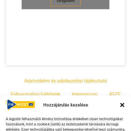
Elfogadom
Adatvédelmi és adatkezelési tájékoztató
Felhasználási Feltételek
Impresszum
ÁSZF
Hozzájárulás kezelése
Irányelvek
Moderálási szabályzat
A legjobb felhasználói élmény biztosítása érdekében olyan technológiákat
használunk, mint a cookie-k (sütik) az eszközadatok tárolására és/vagy
F
Y
T
elérésére. Ezen technológiákba való beleegyezése lehetővé teszi számunkra,