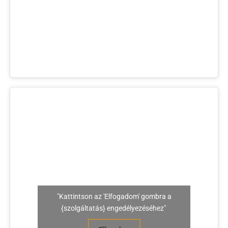
"Kattintson az 'Elfogadom' gombra a
{szolgáltatás} engedélyezéséhez"