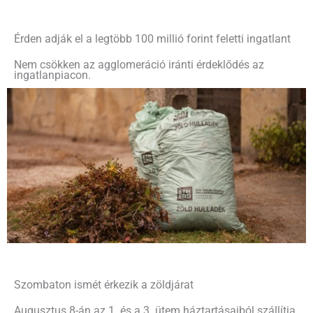
Érden adják el a legtöbb 100 millió forint feletti ingatlant
Nem csökken az agglomeráció iránti érdeklődés az
ingatlanpiacon.
Szombaton ismét érkezik a zöldjárat
Augusztus 8-án az 1. és a 3. ütem háztartásaiból szállítja