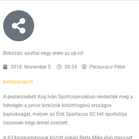
Birkózás: ezúttal négy érem az ob-ról
2018. November 5.
08:54
Pecsuvácz Péter
birkózás
sport
A pesterzsébeti Kruj Iván Sportcsarnokban rendezték meg a
hétvégén a junior birkózók kötöttfogású országos
bajnokságát, melyen az Érdi Spartacus SC hét sportolója
összesen négy érmet szerzett.
A 63 kilogrammosok között induló Berta Mike első meccsét