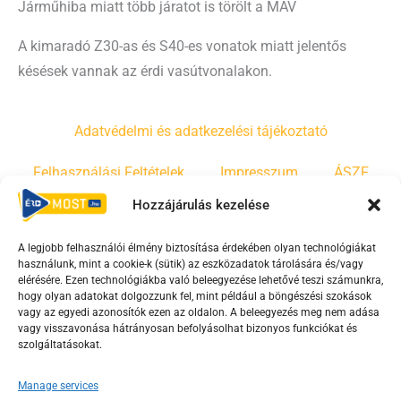
Járműhiba miatt több járatot is törölt a MÁV
A kimaradó Z30-as és S40-es vonatok miatt jelentős
késések vannak az érdi vasútvonalakon.
Adatvédelmi és adatkezelési tájékoztató
Felhasználási Feltételek
Impresszum
ÁSZF
Hozzájárulás kezelése
Irányelvek
Moderálási szabályzat
A legjobb felhasználói élmény biztosítása érdekében olyan technológiákat
használunk, mint a cookie-k (sütik) az eszközadatok tárolására és/vagy
F
Y
T
elérésére. Ezen technológiákba való beleegyezése lehetővé teszi számunkra,
a
o
i
hogy olyan adatokat dolgozzunk fel, mint például a böngészési szokások
vagy az egyedi azonosítók ezen az oldalon. A beleegyezés meg nem adása
c
u
k
vagy visszavonása hátrányosan befolyásolhat bizonyos funkciókat és
e
t
t
szolgáltatásokat.
b
u
o
o
b
k
Manage services