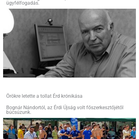
ügyfélfogadás.
Örökre letette a tollat Érd krónikása
Bognár Nándortól, az Érdi Újság volt főszerkesztőjétől
búcsúzunk.