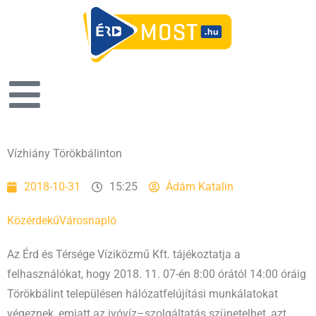
Vízhiány Törökbálinton
2018-10-31
15:25
Ádám Katalin
Közérdekű
Városnapló
Az Érd és Térsége Víziközmű Kft. tájékoztatja a
felhasználókat, hogy 2018. 11. 07-én 8:00 órától 14:00 óráig
Törökbálint településen hálózatfelújítási munkálatokat
végeznek, emiatt az ivóvíz–szolgáltatás szünetelhet, azt