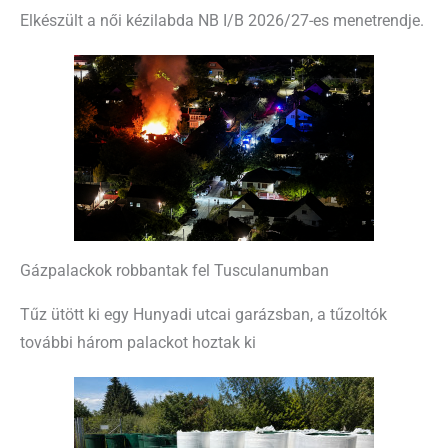
Elkészült a női kézilabda NB I/B 2026/27-es menetrendje.
Gázpalackok robbantak fel Tusculanumban
Tűz ütött ki egy Hunyadi utcai garázsban, a tűzoltók
további három palackot hoztak ki