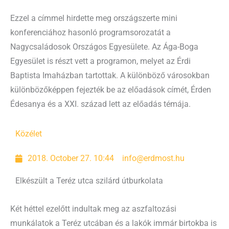
Ezzel a címmel hirdette meg országszerte mini
konferenciához hasonló programsorozatát a
Nagycsaládosok Országos Egyesülete. Az Ága-Boga
Egyesület is részt vett a programon, melyet az Érdi
Baptista Imaházban tartottak. A különböző városokban
különbözőképpen fejezték be az előadások címét, Érden
Édesanya és a XXI. század lett az előadás témája.
Közélet
2018. October 27. 10:44
info@erdmost.hu
Elkészült a Teréz utca szilárd útburkolata
Két héttel ezelőtt indultak meg az aszfaltozási
munkálatok a Teréz utcában és a lakók immár birtokba is