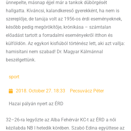
ünnepelte, másnap éjjel már a tankok dübörgését
hallgatta. Kíváncsi, kalandkereső gyerekként, ha nem is
szereplője, de tanúja volt az 1956-os érdi eseményeknek,
később pedig megörökítője, krónikása – számtalan
előadást tartott a forradalmi eseményekről itthon és
külföldön. Az egykori kisfiúból történész lett, aki azt vallja:
hamisítani nem szabad! Dr. Magyar Kálmánnal
beszélgettünk.
sport
2018. October 27. 18:33
Pecsuvácz Péter
Hazai pályán nyert az ÉRD
32–26-ra legyőzte az Alba Fehérvár KC-t az ÉRD a női
kézilabda NB I hetedik körében. Szabó Edina együttese az