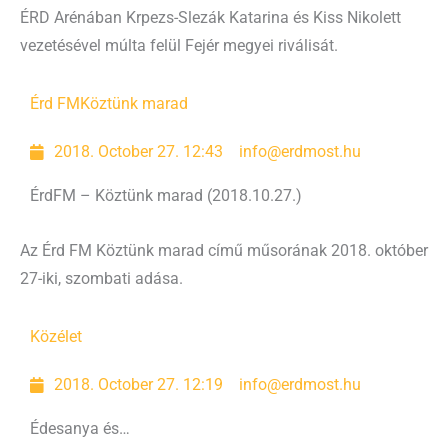
ÉRD Arénában Krpezs-Slezák Katarina és Kiss Nikolett
vezetésével múlta felül Fejér megyei riválisát.
Érd FM
Köztünk marad
2018. October 27. 12:43
info@erdmost.hu
ÉrdFM – Köztünk marad (2018.10.27.)
Az Érd FM Köztünk marad című műsorának 2018. október
27-iki, szombati adása.
Közélet
2018. October 27. 12:19
info@erdmost.hu
Édesanya és…