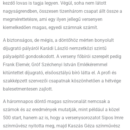
kezdő lovas is tagja legyen. Végül, soha nem látott
nagyságrendben, összesen tizenhárom csapat állt össze a
megmérettetésre, ami egy ilyen jellegű versenyen
kiemelkedően magas, egyedi számnak számít.
A biztonságos, de mégis, a döntőhöz mérten bonyolult
díjugrató pályáról Karádi László nemzetközi szintű
pályaépítő gondoskodott. A verseny főbírói szerepét pedig
Frank Elemér, Gróf Széchenyi István Emlékéremmel
kitüntettet díjugrató, elsőosztályú bíró látta el. A profi és
szakképzett szervezői csapatnak köszönhetően a hétvége
balesetmentesen zajlott.
A háromnapos döntő magas színvonalát nemcsak a
számok és az eredmények mutatják, mint például a közel
500 start, hanem az is, hogy a versenysorozatot Sipos Imre
színművész nyitotta meg, majd Kaszás Géza színművész