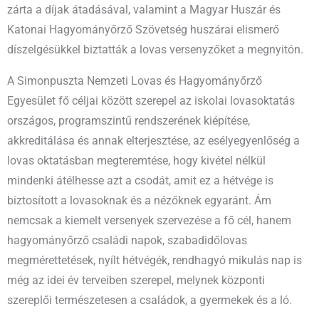
zárta a díjak átadásával, valamint a Magyar Huszár és
Katonai Hagyományőrző Szövetség huszárai elismerő
díszelgésükkel biztatták a lovas versenyzőket a megnyitón.
A Simonpuszta Nemzeti Lovas és Hagyományőrző
Egyesület fő céljai között szerepel az iskolai lovasoktatás
országos, programszintű rendszerének kiépítése,
akkreditálása és annak elterjesztése, az esélyegyenlőség a
lovas oktatásban megteremtése, hogy kivétel nélkül
mindenki átélhesse azt a csodát, amit ez a hétvége is
biztosított a lovasoknak és a nézőknek egyaránt. Ám
nemcsak a kiemelt versenyek szervezése a fő cél, hanem
hagyományőrző családi napok, szabadidőlovas
megmérettetések, nyílt hétvégék, rendhagyó mikulás nap is
még az idei év terveiben szerepel, melynek központi
szereplői természetesen a családok, a gyermekek és a ló.