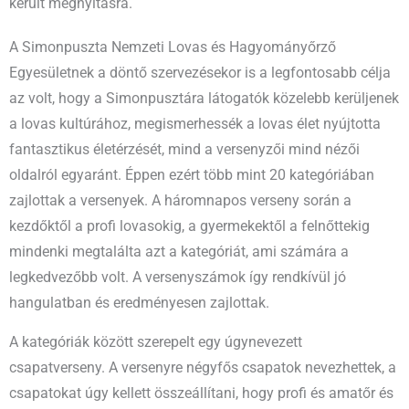
került megnyitásra.
A Simonpuszta Nemzeti Lovas és Hagyományőrző
Egyesületnek a döntő szervezésekor is a legfontosabb célja
az volt, hogy a Simonpusztára látogatók közelebb kerüljenek
a lovas kultúrához, megismerhessék a lovas élet nyújtotta
fantasztikus életérzését, mind a versenyzői mind nézői
oldalról egyaránt. Éppen ezért több mint 20 kategóriában
zajlottak a versenyek. A háromnapos verseny során a
kezdőktől a profi lovasokig, a gyermekektől a felnőttekig
mindenki megtalálta azt a kategóriát, ami számára a
legkedvezőbb volt. A versenyszámok így rendkívül jó
hangulatban és eredményesen zajlottak.
A kategóriák között szerepelt egy úgynevezett
csapatverseny. A versenyre négyfős csapatok nevezhettek, a
csapatokat úgy kellett összeállítani, hogy profi és amatőr és