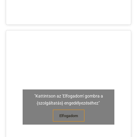
"Kattintson az 'Elfogadom' gombra a
{szolgáltatás} engedélyezéséhez"
Elfogadom