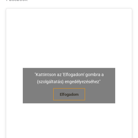
"Kattintson az 'Elfogadom' gombra a
{szolgáltatás} engedélyezéséhez"
Elfogadom