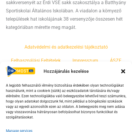
sakkversenyét az Érdi VSE sakk szakosztálya a Batthyány
Sportiskolai Általános Iskolában. A viadalon a környező
települések hat iskolájának 38 versenyzője összesen hét
kategóriában mérette meg magát.
Adatvédelmi és adatkezelési tájékoztató
Felhasználási Feltételek
Impresszum
ÁSZF
Hozzájárulás kezelése
Irányelvek
Moderálási szabályzat
A legjobb felhasználói élmény biztosítása érdekében olyan technológiákat
használunk, mint a cookie-k (sütik) az eszközadatok tárolására és/vagy
F
Y
T
elérésére. Ezen technológiákba való beleegyezése lehetővé teszi számunkra,
hogy olyan adatokat dolgozzunk fel, mint például a böngészési szokások
a
o
i
vagy az egyedi azonosítók ezen az oldalon. A beleegyezés meg nem adása
c
u
k
vagy visszavonása hátrányosan befolyásolhat bizonyos funkciókat és
e
t
t
szolgáltatásokat.
b
u
o
Manage services