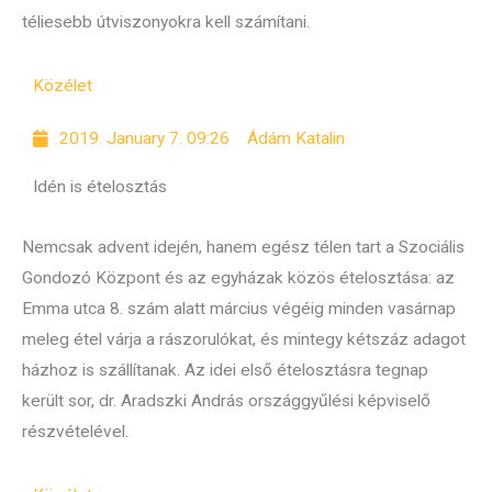
téliesebb útviszonyokra kell számítani.
Közélet
2019. January 7. 09:26
Ádám Katalin
Idén is ételosztás
Nemcsak advent idején, hanem egész télen tart a Szociális
Gondozó Központ és az egyházak közös ételosztása: az
Emma utca 8. szám alatt március végéig minden vasárnap
meleg étel várja a rászorulókat, és mintegy kétszáz adagot
házhoz is szállítanak. Az idei első ételosztásra tegnap
került sor, dr. Aradszki András országgyűlési képviselő
részvételével.