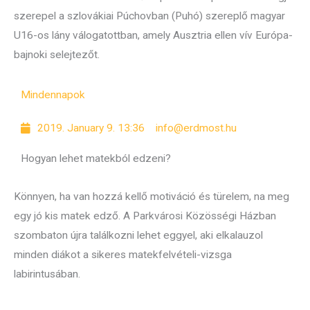
szerepel a szlovákiai Púchovban (Puhó) szereplő magyar
U16-os lány válogatottban, amely Ausztria ellen vív Európa-
bajnoki selejtezőt.
Mindennapok
2019. January 9. 13:36
info@erdmost.hu
Hogyan lehet matekból edzeni?
Könnyen, ha van hozzá kellő motiváció és türelem, na meg
egy jó kis matek edző. A Parkvárosi Közösségi Házban
szombaton újra találkozni lehet eggyel, aki elkalauzol
minden diákot a sikeres matekfelvételi-vizsga
labirintusában.