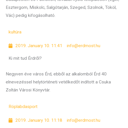
Esztergom, Miskolc, Salgótarján, Szeged, Szolnok, Tököl,
Vác) pedig kifogásolható.
kultúra
2019. January 10. 11:41
info@erdmost.hu
Ki mit tud Érdről?
Negyven éve város Érd, ebből az alkalomból Érd 40
elnevezéssel helytörténeti vetélkedőt indított a Csuka
Zoltán Városi Könyvtár.
Röplabda
sport
2019. January 10. 11:18
info@erdmost.hu