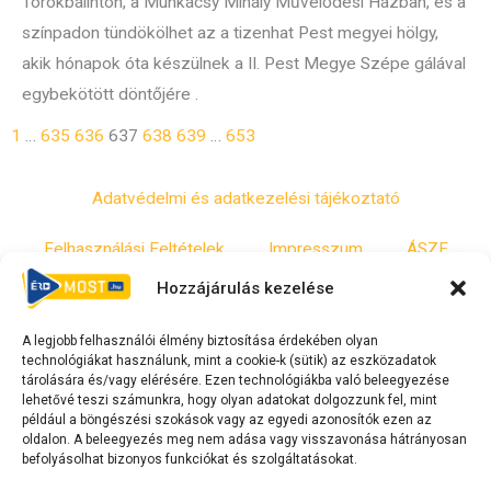
Törökbálinton, a Munkácsy Mihály Művelődési Házban, és a
színpadon tündökölhet az a tizenhat Pest megyei hölgy,
akik hónapok óta készülnek a II. Pest Megye Szépe gálával
egybekötött döntőjére .
1
…
635
636
637
638
639
…
653
Adatvédelmi és adatkezelési tájékoztató
Felhasználási Feltételek
Impresszum
ÁSZF
Hozzájárulás kezelése
Irányelvek
Moderálási szabályzat
A legjobb felhasználói élmény biztosítása érdekében olyan
technológiákat használunk, mint a cookie-k (sütik) az eszközadatok
F
Y
T
tárolására és/vagy elérésére. Ezen technológiákba való beleegyezése
lehetővé teszi számunkra, hogy olyan adatokat dolgozzunk fel, mint
a
o
i
például a böngészési szokások vagy az egyedi azonosítók ezen az
c
u
k
oldalon. A beleegyezés meg nem adása vagy visszavonása hátrányosan
e
t
t
befolyásolhat bizonyos funkciókat és szolgáltatásokat.
b
u
o