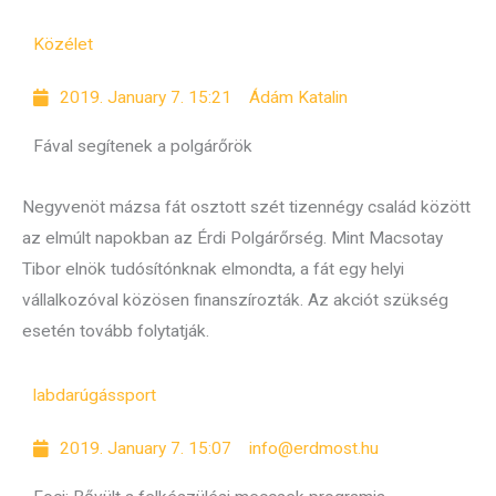
Közélet
2019. January 7. 15:21
Ádám Katalin
Fával segítenek a polgárőrök
Negyvenöt mázsa fát osztott szét tizennégy család között
az elmúlt napokban az Érdi Polgárőrség. Mint Macsotay
Tibor elnök tudósítónknak elmondta, a fát egy helyi
vállalkozóval közösen finanszírozták. Az akciót szükség
esetén tovább folytatják.
labdarúgás
sport
2019. January 7. 15:07
info@erdmost.hu