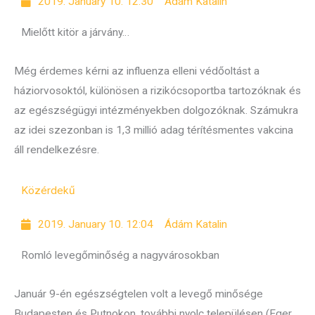
2019. January 10. 12:30
Ádám Katalin
Mielőtt kitör a járvány…
Még érdemes kérni az influenza elleni védőoltást a
háziorvosoktól, különösen a rizikócsoportba tartozóknak és
az egészségügyi intézményekben dolgozóknak. Számukra
az idei szezonban is 1,3 millió adag térítésmentes vakcina
áll rendelkezésre.
Közérdekű
2019. January 10. 12:04
Ádám Katalin
Romló levegőminőség a nagyvárosokban
Január 9-én egészségtelen volt a levegő minősége
Budapesten és Putnokon, további nyolc településen (Eger,