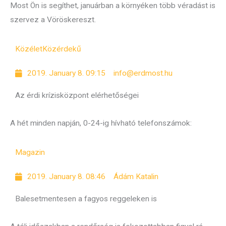
Most Ön is segíthet, januárban a környéken több véradást is
szervez a Vöröskereszt.
Közélet
Közérdekű
2019. January 8. 09:15
info@erdmost.hu
Az érdi krízisközpont elérhetőségei
A hét minden napján, 0-24-ig hívható telefonszámok:
Magazin
2019. January 8. 08:46
Ádám Katalin
Balesetmentesen a fagyos reggeleken is