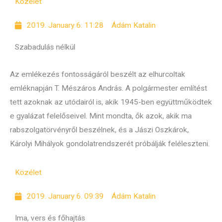
Közélet
2019. January 6. 11:28
Ádám Katalin
Szabadulás nélkül
Az emlékezés fontosságáról beszélt az elhurcoltak
emléknapján T. Mészáros András. A polgármester említést
tett azoknak az utódairól is, akik 1945-ben együttműködtek
e gyalázat felelőseivel. Mint mondta, ők azok, akik ma
rabszolgatörvényről beszélnek, és a Jászi Oszkárok,
Károlyi Mihályok gondolatrendszerét próbálják feléleszteni.
Közélet
2019. January 6. 09:39
Ádám Katalin
Ima, vers és főhajtás