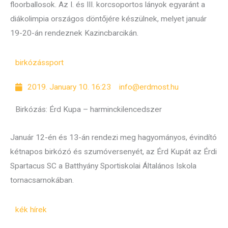
floorballosok. Az I. és III. korcsoportos lányok egyaránt a
diákolimpia országos döntőjére készülnek, melyet január
19-20-án rendeznek Kazincbarcikán.
birkózás
sport
2019. January 10. 16:23
info@erdmost.hu
Birkózás: Érd Kupa – harminckilencedszer
Január 12-én és 13-án rendezi meg hagyományos, évindító
kétnapos birkózó és szumóversenyét, az Érd Kupát az Érdi
Spartacus SC a Batthyány Sportiskolai Általános Iskola
tornacsarnokában.
kék hírek