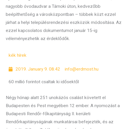
nagyobb óvodaudvar a Tárnoki úton, kedvezőbb
beépíthetőség a városközpontban – többek közt ezzel
járhat a helyi településrendezési eszközök módosítása. Az
ezzel kapcsolatos dokumentumot január 15-ig
véleményezhetik az érdeklődők.
kék hírek
2019. January 9. 08:42
info@erdmost.hu
60 millió forintot csaltak ki idősektől
Négy hónap alatt 251 unokázós csalást követett el
Budapesten és Pest megyében 12 ember. A nyomozást a
Budapesti Rendőr-főkapitányság II. kerületi
Rendőrkapitányságának munkatársai befejezték, és az