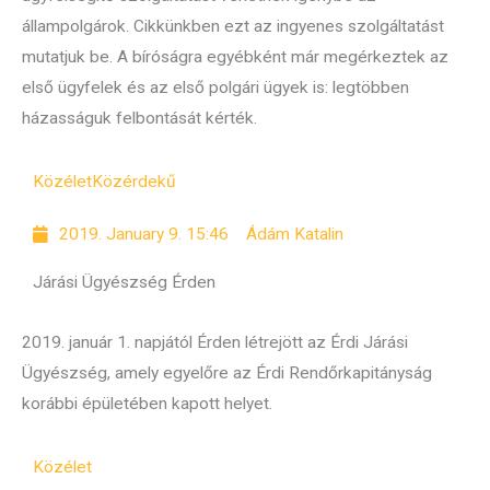
állampolgárok. Cikkünkben ezt az ingyenes szolgáltatást
mutatjuk be. A bíróságra egyébként már megérkeztek az
első ügyfelek és az első polgári ügyek is: legtöbben
házasságuk felbontását kérték.
Közélet
Közérdekű
2019. January 9. 15:46
Ádám Katalin
Járási Ügyészség Érden
2019. január 1. napjától Érden létrejött az Érdi Járási
Ügyészség, amely egyelőre az Érdi Rendőrkapitányság
korábbi épületében kapott helyet.
Közélet