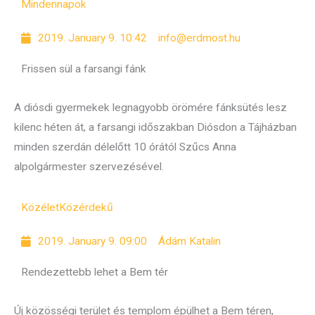
Mindennapok
2019. January 9. 10:42
info@erdmost.hu
Frissen sül a farsangi fánk
A diósdi gyermekek legnagyobb örömére fánksütés lesz
kilenc héten át, a farsangi időszakban Diósdon a Tájházban
minden szerdán délelőtt 10 órától Szűcs Anna
alpolgármester szervezésével.
Közélet
Közérdekű
2019. January 9. 09:00
Ádám Katalin
Rendezettebb lehet a Bem tér
Új közösségi terület és templom épülhet a Bem téren,