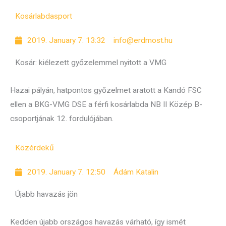
Kosárlabda
sport
2019. January 7. 13:32
info@erdmost.hu
Kosár: kiélezett győzelemmel nyitott a VMG
Hazai pályán, hatpontos győzelmet aratott a Kandó FSC
ellen a BKG-VMG DSE a férfi kosárlabda NB II Közép B-
csoportjának 12. fordulójában.
Közérdekű
2019. January 7. 12:50
Ádám Katalin
Újabb havazás jön
Kedden újabb országos havazás várható, így ismét