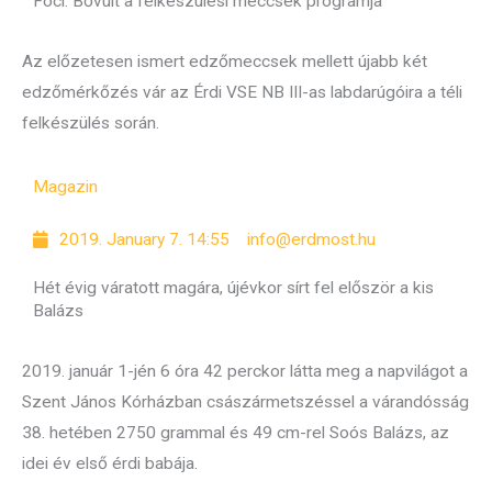
Foci: Bővült a felkészülési meccsek programja
Az előzetesen ismert edzőmeccsek mellett újabb két
edzőmérkőzés vár az Érdi VSE NB III-as labdarúgóira a téli
felkészülés során.
Magazin
2019. January 7. 14:55
info@erdmost.hu
Hét évig váratott magára, újévkor sírt fel először a kis
Balázs
2019. január 1-jén 6 óra 42 perckor látta meg a napvilágot a
Szent János Kórházban császármetszéssel a várandósság
38. hetében 2750 grammal és 49 cm-rel Soós Balázs, az
idei év első érdi babája.