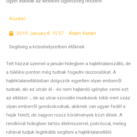
ügyet átadták az illetékes ügyészség részére.
Közélet
2019. January 8. 15:57
Ádám Katalin
Segítség a krízishelyzetben élőknek
Telt házzal üzemel a januári hidegben a hajléktalanszálló, de
a túlélési ponton még tudnak fogadni rászorulókat. A
hajléktalanellátásban dolgozók egyetlen olyan emberről
tudnak, aki az utcán él - és nem hajlandó igénybe venni ezt
az ellátást -, de az utcai szociális munkások több mint száz
olyan emberről gondoskodnak, akiknek van ugyan fedél a
fejük felett, de nagyon rossz körülmények közt élnek. A
rendkívüli hidegben tartós élelmiszerrel, pokróccal, meleg
ruhával tudjuk leginkább segíteni a hajléktalanellátó