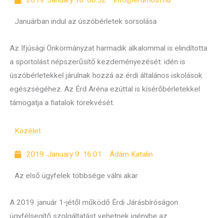
2019. January 10. 08:32
info@erdmost.hu
Januárban indul az úszóbérletek sorsolása
Az Ifjúsági Önkormányzat harmadik alkalommal is elindította
a sportolást népszerűsítő kezdeményezését: idén is
úszóbérletekkel járulnak hozzá az érdi általános iskolások
egészségéhez. Az Érd Aréna ezúttal is kísérőbérletekkel
támogatja a fiatalok törekvését.
Közélet
2019. January 9. 16:01
Ádám Katalin
Az első ügyfelek többsége válni akar
A 2019. január 1-jétől működő Érdi Járásbíróságon
ügyfélsegítő szolgáltatást vehetnek igénybe az