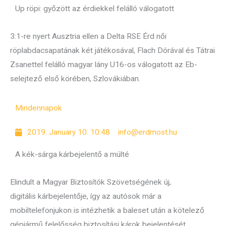
Up röpi: győzött az érdiekkel felálló válogatott
3:1-re nyert Ausztria ellen a Delta RSE Érd női
röplabdacsapatának két játékosával, Flach Dórával és Tátrai
Zsanettel felálló magyar lány U16-os válogatott az Eb-
selejtező első körében, Szlovákiában.
Mindennapok
2019. January 10. 10:48
info@erdmost.hu
A kék-sárga kárbejelentő a múlté
Elindult a Magyar Biztosítók Szövetségének új,
digitális kárbejelentője, így az autósok már a
mobiltelefonjukon is intézhetik a baleset után a kötelező
gépjármű felelősség biztosítási károk bejelentését.