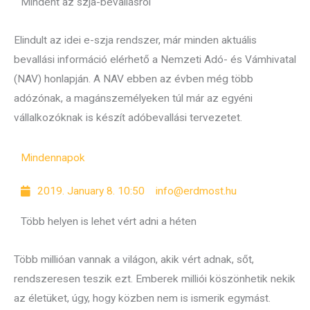
Mindent az szja-bevallásról
Elindult az idei e-szja rendszer, már minden aktuális
bevallási információ elérhető a Nemzeti Adó- és Vámhivatal
(NAV) honlapján. A NAV ebben az évben még több
adózónak, a magánszemélyeken túl már az egyéni
vállalkozóknak is készít adóbevallási tervezetet.
Mindennapok
2019. January 8. 10:50
info@erdmost.hu
Több helyen is lehet vért adni a héten
Több millióan vannak a világon, akik vért adnak, sőt,
rendszeresen teszik ezt. Emberek milliói köszönhetik nekik
az életüket, úgy, hogy közben nem is ismerik egymást.