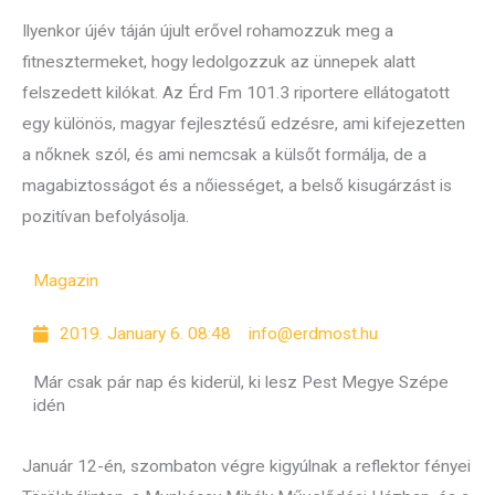
Ilyenkor újév táján újult erővel rohamozzuk meg a
fitnesztermeket, hogy ledolgozzuk az ünnepek alatt
felszedett kilókat. Az Érd Fm 101.3 riportere ellátogatott
egy különös, magyar fejlesztésű edzésre, ami kifejezetten
a nőknek szól, és ami nemcsak a külsőt formálja, de a
magabiztosságot és a nőiességet, a belső kisugárzást is
pozitívan befolyásolja.
Magazin
2019. January 6. 08:48
info@erdmost.hu
Már csak pár nap és kiderül, ki lesz Pest Megye Szépe
idén
Január 12-én, szombaton végre kigyúlnak a reflektor fényei