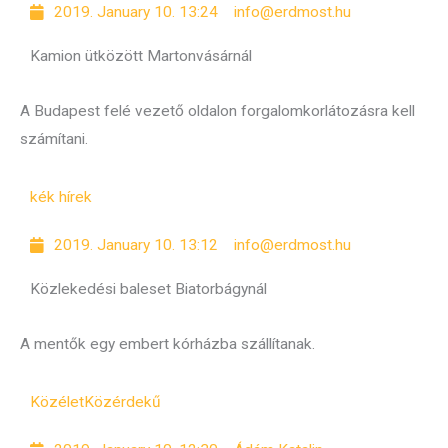
2019. January 10. 13:24
info@erdmost.hu
Kamion ütközött Martonvásárnál
A Budapest felé vezető oldalon forgalomkorlátozásra kell
számítani.
kék hírek
2019. January 10. 13:12
info@erdmost.hu
Közlekedési baleset Biatorbágynál
A mentők egy embert kórházba szállítanak.
Közélet
Közérdekű