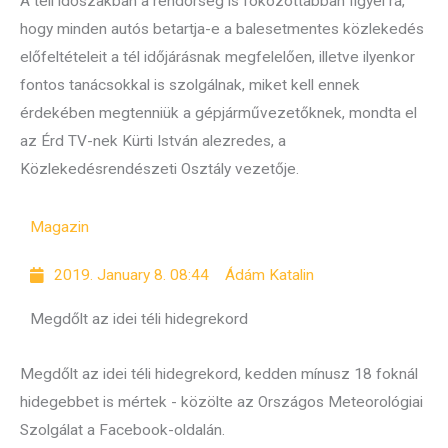
A téli időszakban a rendőrség is fokozottabban figyel rá,
hogy minden autós betartja-e a balesetmentes közlekedés
előfeltételeit a tél időjárásnak megfelelően, illetve ilyenkor
fontos tanácsokkal is szolgálnak, miket kell ennek
érdekében megtenniük a gépjárművezetőknek, mondta el
az Érd TV-nek Kürti István alezredes, a
Közlekedésrendészeti Osztály vezetője.
Magazin
2019. January 8. 08:44
Ádám Katalin
Megdőlt az idei téli hidegrekord
Megdőlt az idei téli hidegrekord, kedden mínusz 18 foknál
hidegebbet is mértek - közölte az Országos Meteorológiai
Szolgálat a Facebook-oldalán.