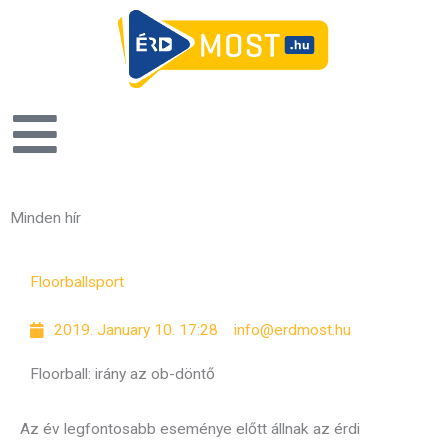
Minden hír
P
P
P
P
P
P
P
Floorball
sport
a
a
a
a
a
a
a
g
g
g
g
g
g
g
2019. January 10. 17:28
info@erdmost.hu
e
e
e
e
e
e
e
Floorball: irány az ob-döntő
Az év legfontosabb eseménye előtt állnak az érdi