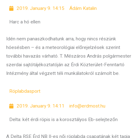
2019. January 9. 14:15
Ádám Katalin
Harc a hó ellen
Idén nem panaszkodhatunk arra, hogy nincs részünk
hóesésben – és a meteorológiai előrejelzések szerint
további havazás várható. T. Mészáros András polgármester
szerdai sajtótájékoztatóján az Érdi Közterület-Fenntartó
Intézmény által végzett téli munkálatokról számolt be.
Röplabda
sport
2019. January 9. 14:11
info@erdmost.hu
Delta: két érdi röpis is a korosztályos Eb-selejtezőn
A Delta RSE Érd NB II-es női röplabda csapatának két tagja