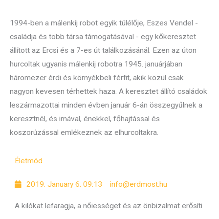
1994-ben a málenkij robot egyik túlélője, Eszes Vendel -
családja és több társa támogatásával - egy kőkeresztet
állított az Ercsi és a 7-es út találkozásánál. Ezen az úton
hurcoltak ugyanis málenkij robotra 1945. januárjában
háromezer érdi és környékbeli férfit, akik közül csak
nagyon kevesen térhettek haza. A keresztet állító családok
leszármazottai minden évben január 6-án összegyűlnek a
keresztnél, és imával, énekkel, főhajtással és
koszorúzással emlékeznek az elhurcoltakra.
Életmód
2019. January 6. 09:13
info@erdmost.hu
A kilókat lefaragja, a nőiességet és az önbizalmat erősíti