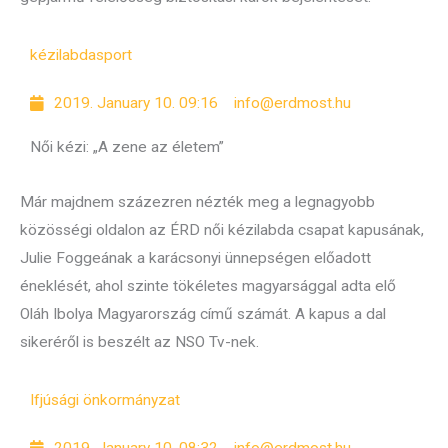
kézilabda
sport
2019. January 10. 09:16
info@erdmost.hu
Női kézi: „A zene az életem”
Már majdnem százezren nézték meg a legnagyobb
közösségi oldalon az ÉRD női kézilabda csapat kapusának,
Julie Foggeának a karácsonyi ünnepségen előadott
éneklését, ahol szinte tökéletes magyarsággal adta elő
Oláh Ibolya Magyarország című számát. A kapus a dal
sikeréről is beszélt az NSO Tv-nek.
Ifjúsági önkormányzat