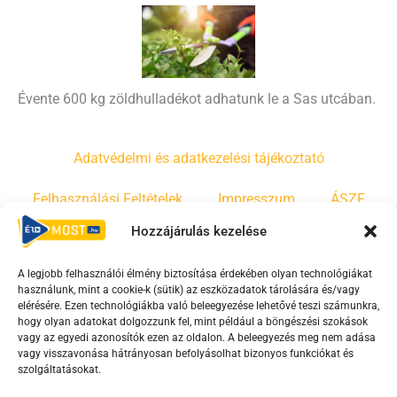
Évente 600 kg zöldhulladékot adhatunk le a Sas utcában.
Adatvédelmi és adatkezelési tájékoztató
Felhasználási Feltételek
Impresszum
ÁSZF
Hozzájárulás kezelése
Irányelvek
Moderálási szabályzat
A legjobb felhasználói élmény biztosítása érdekében olyan technológiákat
használunk, mint a cookie-k (sütik) az eszközadatok tárolására és/vagy
F
Y
T
elérésére. Ezen technológiákba való beleegyezése lehetővé teszi számunkra,
a
o
i
hogy olyan adatokat dolgozzunk fel, mint például a böngészési szokások
vagy az egyedi azonosítók ezen az oldalon. A beleegyezés meg nem adása
c
u
k
vagy visszavonása hátrányosan befolyásolhat bizonyos funkciókat és
e
t
t
szolgáltatásokat.
b
u
o