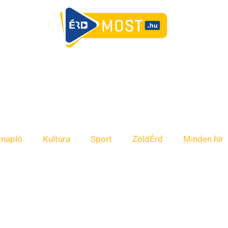
snapló
Kultúra
Sport
ZöldÉrd
Minden hír