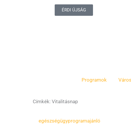
ÉRDI ÚJSÁG
Programok
Váro
Címkék: Vitalitásnap
egészségügy
programajánló