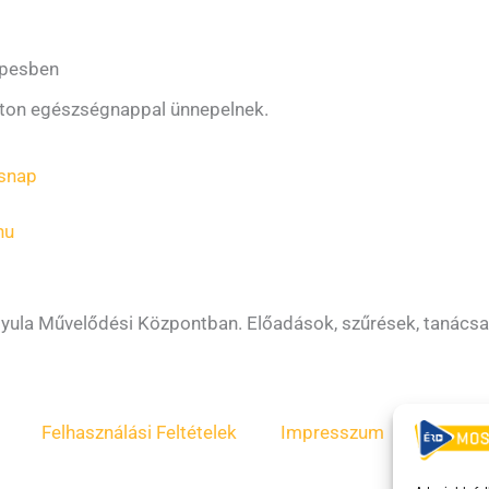
zepesben
aton egészségnappal ünnepelnek.
ásnap
hu
Gyula Művelődési Központban. Előadások, szűrések, tanácsad
Felhasználási Feltételek
Impresszum
ÁSZF