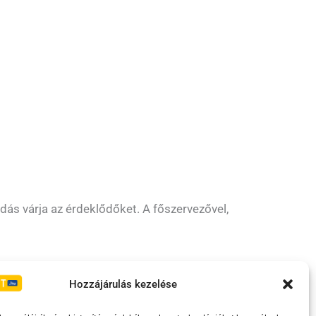
ás várja az érdeklődőket. A főszervezővel,
Irányelvek
Moderálási szabályzat
Hozzájárulás kezelése