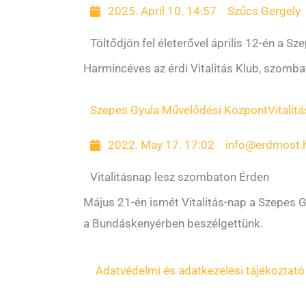
2025. April 10. 14:57
Szűcs Gergely
Töltődjön fel életerővel április 12-én a S
Harmincéves az érdi Vitalitás Klub, szomb
Szepes Gyula Művelődési Központ
Vitalit
2022. May 17. 17:02
info@erdmost.
Vitalitásnap lesz szombaton Érden
Május 21-én ismét Vitalitás-nap a Szepes 
a Bundáskenyérben beszélgettünk.
Adatvédelmi és adatkezelési tájékoztató