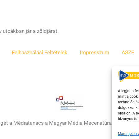
utcákban jár a zöldjárat.
Felhasználási Feltételek
Impresszum
ÁSZF
A legjobb fe
mint a cooki
technológiák
dolgozzunk f
oldalon. A 
bizonyos fun
égét a Médiatanács a Magyar Média Mecenatúra program k
Manage serv