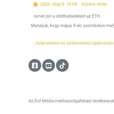
2026. May 8. 16:05
Gárdos Attila
Ismét jön a zöldhulladékért az ÉTH
Mutatjuk, hogy május 9-én, szombaton mely 
Adatvédelmi és adatkezelési tájékoztató
F
Y
T
a
o
i
c
u
k
e
t
t
b
u
o
o
b
k
o
e
Az Érd Média médiaszolgáltatási tevékenys
k
-
-
s