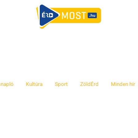
snapló
Kultúra
Sport
ZöldÉrd
Minden hír