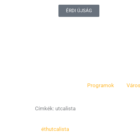
ÉRDI ÚJSÁG
Programok
Váro
Címkék: utcalista
éth
utcalista