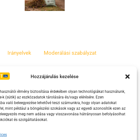
Irányelvek
Moderálási szabályzat
Hozzájárulás kezelése
lhasználói élmény biztosítása érdekében olyan technológiákat használunk,
e-k (sütik) az eszközadatok tárolására és/vagy elérésére. Ezen
ba való beleegyezése lehetővé teszi számunkra, hogy olyan adatokat
el, mint például a böngészési szokások vagy az egyedi azonosítók ezen az
beleegyezés meg nem adása vagy visszavonása hátrányosan befolyásolhat
kciókat és szolgáltatásokat.
eretében támogatja.
ices