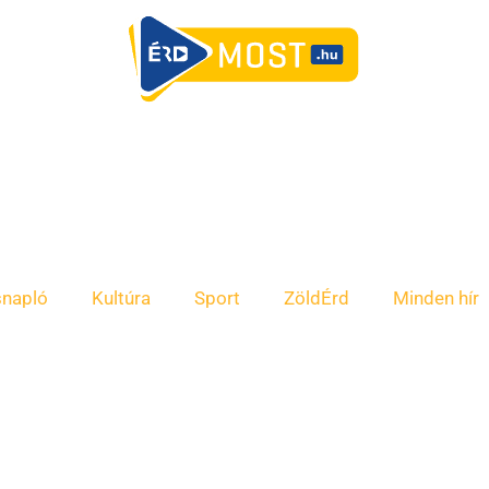
snapló
Kultúra
Sport
ZöldÉrd
Minden hír