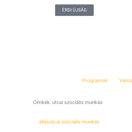
ÉRDI ÚJSÁG
Programok
Váro
Címkék: utcai szociális munkás
állás
utcai szociális munkás