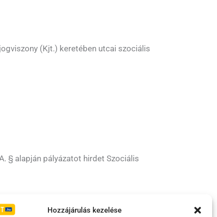
gviszony (Kjt.) keretében utcai szociális
. § alapján pályázatot hirdet Szociális
.
Irányelvek
Moderálási szabályzat
Hozzájárulás kezelése