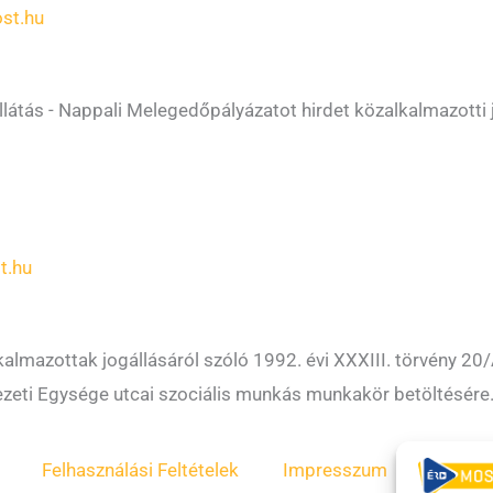
st.hu
átás - Nappali Melegedőpályázatot hirdet közalkalmazotti jo
t.hu
lmazottak jogállásáról szóló 1992. évi XXXIII. törvény 20/A
zeti Egysége utcai szociális munkás munkakör betöltésére
Felhasználási Feltételek
Impresszum
ÁSZF