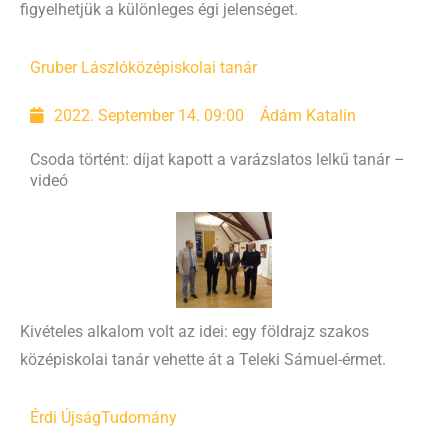
figyelhetjük a különleges égi jelenséget.
Gruber László
középiskolai tanár
2022. September 14. 09:00
Ádám Katalin
Csoda történt: díjat kapott a varázslatos lelkű tanár –
videó
Kivételes alkalom volt az idei: egy földrajz szakos
középiskolai tanár vehette át a Teleki Sámuel-érmet.
Érdi Újság
Tudomány