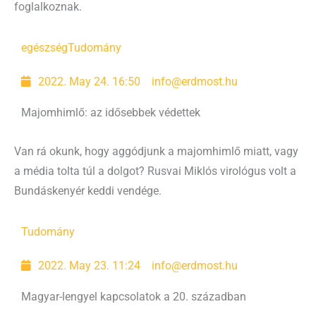
foglalkoznak.
egészség
Tudomány
2022. May 24. 16:50
info@erdmost.hu
Majomhimlő: az idősebbek védettek
Van rá okunk, hogy aggódjunk a majomhimlő miatt, vagy
a média tolta túl a dolgot? Rusvai Miklós virológus volt a
Bundáskenyér keddi vendége.
Tudomány
2022. May 23. 11:24
info@erdmost.hu
Magyar-lengyel kapcsolatok a 20. században