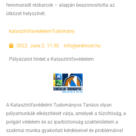
fennmaradt rézkarcok – alapján beazonosította az
ütközet helyszínét.
katasztrófavédelem
Tudomány
2022. June 2. 11:30
info@erdmost.hu
Pályázatot hirdet a Katasztrófavédelem
A Katasztrófavédelmi Tudományos Tanács olyan
pályamunkák elkészítését várja, amelyek a tűzoltóság, a
polgári védelem és az iparbiztonság szakterületein a
szakmai munka gyakorlati kérdéseivel és problémáival