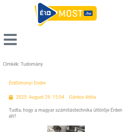
Címkék: Tudomány
Page
Page
Page
Érd
Simonyi Endre
2025. August 29. 15:04
Gárdos Attila
Tudta, hogy a magyar számítástechnika úttörője Érden
élt?