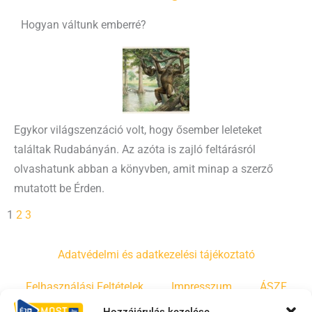
Hogyan váltunk emberré?
Egykor világszenzáció volt, hogy ősember leleteket
találtak Rudabányán. Az azóta is zajló feltárásról
olvashatunk abban a könyvben, amit minap a szerző
mutatott be Érden.
1
2
3
Adatvédelmi és adatkezelési tájékoztató
Felhasználási Feltételek
Impresszum
ÁSZF
Hozzájárulás kezelése