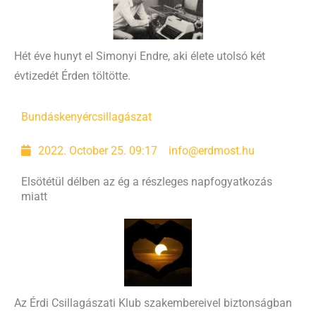
Hét éve hunyt el Simonyi Endre, aki élete utolsó két
évtizedét Érden töltötte.
Bundáskenyér
csillagászat
2022. October 25. 09:17
info@erdmost.hu
Elsötétül délben az ég a részleges napfogyatkozás
miatt
Az Érdi Csillagászati Klub szakembereivel biztonságban